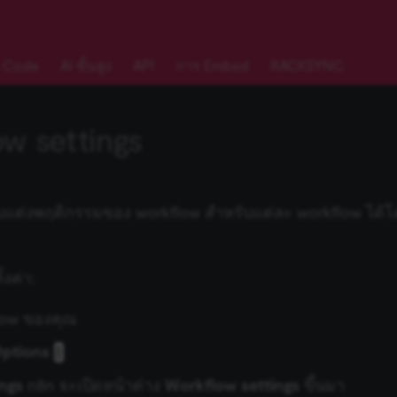
 Code
AI ขั้นสูง
API
การ Embed
RACKSYNC
w settings
แต่งพฤติกรรมของ workflow สำหรับแต่ละ workflow ได้โด
้งค่า:
flow ของคุณ
ptions
ings
n8n จะเปิดหน้าต่าง
Workflow settings
ขึ้นมา