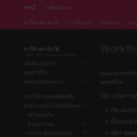
n8n Docs
มาใช้ n8n กัน 🚀
การเชื่อมต่อ
โฮสต์ n8n
n8n
เริ่มต้นใช้งาน
Workflo
เส้นทางการเรียนรู้
มาใช้ n8n กัน 🚀
เลือก n8n ในแบบของคุณ
เริ่มต้นแบบเร็ว!
คอร์สวิดีโอ
เริ่มต้นแบบเร็วสุดๆ
คุณสามารถปรับ
workflow
คอร์สแบบข้อความ
บทนำแบบละเอียด
ระดับที่ 1
วิธีการเปิดการตั
การใช้งานแอปพลิเคชัน
ระดับที่ 2
การใช้งาน Editor UI
ทำความเข้าใจ Workflows
สร้าง Workflow ขนาดเล็ก
เข้าใจโครงสร้างข้อมูล
เปิด work
สร้างและรัน
สร้างระบบอัตโนมัติสำหรับ
ประมวลผลข้อมูลประเภท
เลือกเมนู
O
ส่วนประกอบ
Use Case จริง
ต่างๆ
เลือก
Sett
การรัน (Executions)
Nodes
การออกแบบ Workflow
รวมและแยกข้อมูล