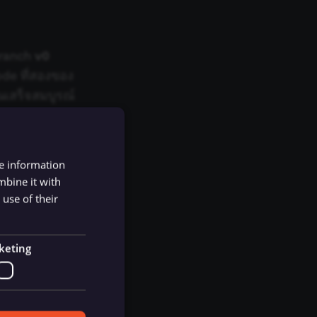
branch
v0
de ที่สองของ
เสร็จสมบูรณ์
น
canvas
จาก
ี่อยู่ซ้ายสุด
re information
้มเหลว ดูราย
mbine it with
use of their
ใช้ workflow นี้
keting
EDT (New York)