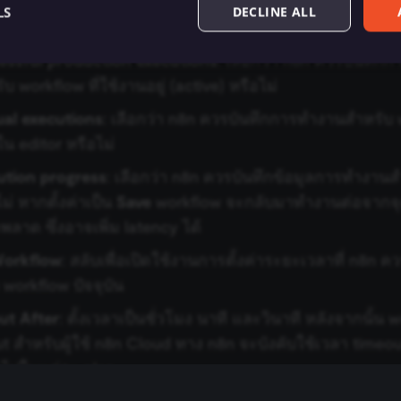
ed production executions
: เลือกว่า n8n ควรบันทึกการทำง
LS
DECLINE ALL
flow ที่ใช้งานอยู่ (active) หรือไม่
essful production executions
: เลือกว่า n8n ควรบันทึกก
บ workflow ที่ใช้งานอยู่ (active) หรือไม่
Essential
Functional
Marketing
al executions
: เลือกว่า n8n ควรบันทึกการทำงานสำหรับ wor
ow core website functionality such as user login, account management, and consent pre
ใน editor หรือไม่
ly without these strictly necessary cookies.
ution progress
Provider
/
: เลือกว่า n8n ควรบันทึกข้อมูลการทำงาน
Expiration
Description
Domain
ม่ หากตั้งค่าเป็น
Save
workflow จะกลับมาทำงานต่อจากจุด
n8n.io
9 months
Used by the consent management platform (Cookie-S
ิดพลาด ซึ่งอาจเพิ่ม latency ได้
4 weeks
automated or suspicious browsing activity.
n8n.io
1 day
Used by the consent management platform (Cookie-Sc
Workflow
: สลับเพื่อเปิดใช้งานการตั้งค่าระยะเวลาที่ n8n 
term visitor verification.
orkflow ปัจจุบัน
n8n.io
1 day
Used by the consent management platform (Cookie-Sc
the authenticity of consent interactions.
ut After
: ตั้งเวลาเป็นชั่วโมง นาที และวินาที หลังจากนั้น
1 year
This cookie is essential for the secure checkout an
Shopify
t สำหรับผู้ใช้ n8n Cloud ทาง n8n จะบังคับใช้เวลา timeout
on the merch store and is provided by Shopify.
merch.n8n.io
Google Privacy Policy
นไปในแต่ละ plan
nt
1 year
This cookie is used by Cookie-Script.com service to 
CookieScript
cookie consent preferences. It is necessary for Cook
.n8n.io
banner to work properly.