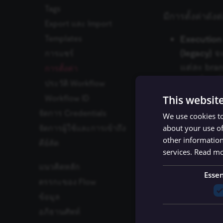
Tags
Connections
การรันแบบ Manual, บาง
การสร้าง Workflow
จัดการข้อผิดพลาดใน
มีการตั้งค่าดังต่
ส่วน และ Production
Workflows
Export และ Import
Sticky Notes
การ Export และ Import
ดึงข้อมูลจาก Data
การรันระดับ Workflow
Workflows
สร้าง Workflow ธุรกิจ
Warehouse
Templates
Execution
อัตโนมัติ
การรันทั้งหมด
ทดสอบความรู้ของคุณ
เพิ่มข้อมูลลง Airtable
(legacy)
จะ
การแชร์
ทดสอบความรู้ของคุณ
Use Case
ข้อมูลการรันแบบกำหนด
กรองคำสั่งซื้อ
แต่ละ bran
การตั้งค่า
เอง
Workflow 1
กำหนดค่าสำหรับการ
ก่อนที่จะเ
ประวัติ Workflow
การ Debug การรัน
ประมวลผลคำสั่งซื้อ
Workflow 2
บนสุดลงล่า
This websit
Workflow ID
คำนวณคำสั่งซื้อที่จอง
Workflow 3
จะทำงานก
จัดการ Credentials
แล้ว
We use cookies to
Error Wor
about your use of
จัดการผู้ใช้และการเข้าถึง
สร้างและแก้ไข
แจ้งเตือนทีม
other information
ละเอียดเพิ่
คีย์ลัด
การแชร์ Credential
การตั้งค่า Cloud
ตั้งเวลา Workflow
services.
Read m
จัดการผู้ใช้
เปิดใช้งานและตรวจสอบ
This work
แนวคิดหลัก
Workflow
ประเภทบัญชี
ได้หรือไม่
Essen
ตรรกะของ Flow
การควบคุมการเข้าถึง
Timezone
ข้อมูล
การแยกด้วยเงื่อนไข
ตามบทบาท (RBAC)
การตั้งค่า
อภิธานศัพท์
การรวมข้อมูล
โครงสร้างข้อมูล
แนวทางปฏิบัติที่ดีที่สุด
ประเภท Role