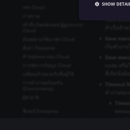
Save fail
การวนซ้ำ (Looping)
การไหลของข้อมูลภายใน
2FA
Projects
SHOW DETAI
n8n Cloud
Nodes
สำหรับ work
การรอ
LDAP
ภาพรวม
การแปลงข้อมูล
Save succ
Sub-workflows
SAML
เข้าถึง Dashboard ผู้ดูแลระบบ
ประมวลผลข้อมูลด้วย Code
สำเร็จสำหรั
การจัดการข้อผิดพลาด
ตั้งค่า SAML
Cloud
การจับคู่ข้อมูล (Data
ลำดับการรันใน Workflow
การตั้งค่า Okta
Save manu
อัปเดตเวอร์ชัน n8n Cloud
Mapping)
หลายสาขา
Workforce Identity SAML
Essential cookies all
เริ่มทำงาน
ตั้งค่า Timezone
cannot be used proper
การปักหมุดข้อมูล (Data
การจับคู่ข้อมูลใน UI
การแก้ไขปัญหา
Pinning)
IP Address ของ Cloud
Save exec
การจับคู่ข้อมูลใน
Name
จัดการผู้ใช้ด้วย SAML
การแก้ไขข้อมูล
Expressions Editor
node หรือไ
การจัดการข้อมูล Cloud
__sec__ghost
การกรองข้อมูล
การเชื่อมโยง Data Item
ที่เกิดข้อผ
เปลี่ยนเจ้าของหรือชื่อผู้ใช้
การจำลองข้อมูล (Data
แนวคิดการเชื่อมโยง
__sec__cid
การทำงานพร้อมกัน
Timeout 
Mocking)
Item
(Concurrency)
ทำงานของ w
ข้อมูล Binary
การเชื่อมโยง Item ใน
__sec__token
ผู้ช่วย AI
Code Node
Timeo
ดูตัวอย่าง Schema
_shopify_essential
ข้อผิดพลาดในการเชื่อม
timeou
ฟีเจอร์ Enterprise
โยง Item
ต่างกั
Source Control และ
CookieScriptConse
การเชื่อมโยง Item
Environments
สำหรับผู้สร้าง Node