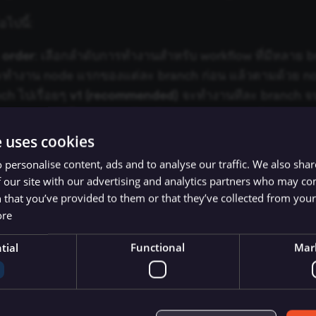
อไปนี้:
 order
: เลือกลำดับการทำงานสำหรับ workflow ที่มีหลาย 
ทำงาน node แรกของแต่ละ branch ก่อน แล้วตามด้วย no
ch ไปเรื่อยๆ
v1 (recommended)
จะทำงานทีละ branch จน
ริ่ม branch ถัดไป n8n จะเรียงลำดับ branch ตามตำแหน่งบ
งสุด หากมีสอง branch อยู่ในระดับความสูงเดียวกัน branch ท
e uses cookies
่อน
 personalise content, ads and to analyse our traffic. We also sha
kflow
: เลือก workflow ที่จะทำงานหาก workflow ปัจจุบันล
 our site with our advertising and analytics partners who may co
 that you’ve provided to them or that they’ve collected from your 
มเติมที่
Error workflows
ore
flow can be called by
: เลือกว่า workflow อื่นสามารถเรียก
tial
Functional
Mar
: ตั้งค่า timezone ที่ workflow จะใช้ timezone เริ่มต้นคือ 
 timezone มีความสำคัญสำหรับ Schedule Trigger node