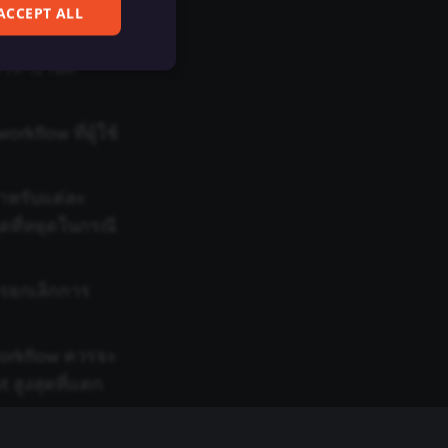
านที่ล้มเหลว
ACCEPT ALL
ารทำงานที่
kflow ที่ผู้ใช้
ferences. The website
สำหรับแต่ละ
ที่หยุดในกรณี
cript) to detect
ript) for short-
ควรยกเลิกการ
ript) to validate
 workflow ควรจะ
d payment function
 สูงสุดที่แตก
remember visitor
ie-Script.com cookie