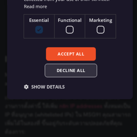
Authentication Key
: หากต้องการรับ
Read more
Zep Vector Store
AWS Lambda
ConvertKit Trigger
Authentication Key ของคุณ ให้ไปที่เมนูผู้ใช้และ
Execute Command
Google Gemini Chat Mod
เลือก
Authkey
อ้างอิงเอกสาร
Where can I find
Essential
Functional
Marketing
AWS Rekognition
Copper Trigger
my authentication key? documentation
ของ
รันซับเวิร์กโฟลว์ (Execute
Google Vertex Chat Mode
MSG91 สำหรับข้อมูลเพิ่มเติม
Sub-workflow)
AWS S3
crowd.dev Trigger
Groq Chat Model
Execute Sub-workflow
AWS SES
Customer.io Trigger
ACCEPT ALL
IP Security
Trigger
Mistral Cloud Chat Model
AWS SNS
Emelia Trigger
DECLINE ALL
ข้อมูลการรัน (Execution
MSG91 เปิดใช้งาน
IP Security
โดยค่าเริ่มต้นสำหรับ
Ollama Chat Model
Data)
AWS SQS
Eventbrite Trigger
authkeys
SHOW DETAILS
OpenAI Chat Model
ดึงข้อมูลจากไฟล์ (Extract
เพื่อให้ credentials ของ n8n ทำงานได้เมื่อเปิดใช้
AWS Textract
Facebook Lead Ads Trigger
From File)
OpenRouter Chat Model
งานการตั้งค่านี้ ให้เพิ่ม
n8n IP addresses
ทั้งหมดเป็น
AWS Transcribe
Facebook Trigger
Essential
Functional
Marketing
IP ที่อนุญาต (whitelisted IPs) ใน MSG91 คุณสามารถ
กรองข้อมูล (Filter)
Cohere Model
เพิ่มได้ในสองที่ ขึ้นอยู่กับระดับความปลอดภัยที่คุณ
Essential cookies allow core website functionality
Azure Storage
Figma Trigger (Beta)
such as user login, account management, and consent
ต้องการ:
preferences. The website cannot be used properly
FTP
Ollama Model