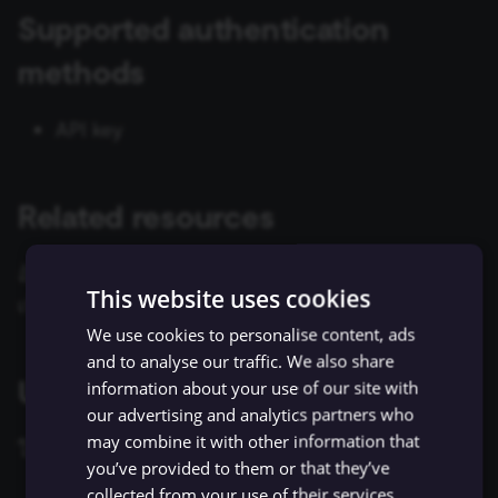
ข้อมูล Binary
เปลี่ยนเจ้าของหรือชื่อผู้ใช้
Sentiment Analysis
การบล็อก Nodes
ใช้ Google Sheets เป็นแหล
g
Supported authentication
การรักษาความปลอดภัย
Chat Trigger
ข้อมูล
Licenses และความเป็น
AMQP Sender
AWS SNS Trigger
Permissions
Embeddings Google Vert
Metadata ของ n8n
s
n8n
ที่เก็บข้อมูลภายนอกสำหรับ
ส่วนตัว
การทำงานพร้อมกัน
LangChain Code
การเพิ่มความแข็งแกร่งให้
methods
ข้อมูล Binary
แปลงเป็นไฟล์ (Convert to
(Concurrency)
Task Runners
เรียก API เพื่อดึงข้อมูล
APITemplate.io
Bitbucket Trigger
User
Embeddings HuggingFace
Convenience Methods
e
Starter Kits
File)
Simple Vector Store
Inference
API key
a
ข้อผิดพลาดเกี่ยวกับหน่วย
ผู้ช่วย AI
ตั้งค่า Human Fallback สำห
Asana
Box Trigger
WhatsApp Business Acco
ฟังก์ชันการแปลงข้อมูล
สถาปัตยกรรม
ความจำ
เข้ารหัสข้อมูล (Crypto)
AI Workflows
Milvus Vector Store
Embeddings Mistral Clou
r
Automizy
Brevo Trigger
Workplace Security
Related resources
c
การใช้งาน CLI
วันที่และเวลา (Date & Time)
ให้ AI ระบุ Parameters ของ
MongoDB Atlas Vector
Embeddings Ollama
Tool
Store
Autopilot
Calendly Trigger
h
อ้างอิง
MSG91's API documentation
สำหรับข้อมูล
ตัวช่วยดีบัก (Debug Helper)
Embeddings OpenAI
This website uses cookies
เพิ่มเติมเกี่ยวกับบริการนี้
Vector Database คืออะไร?
PGVector Vector Store
AWS Certificate Manager
Cal Trigger
Edit Fields (Set)
Anthropic Chat Model
We use cookies to personalise content, ads
เติมข้อมูล Pinecone Vecto
Pinecone Vector Store
and to analyse our traffic. We also share
AWS Comprehend
Chargebee Trigger
Using API key
Database จากเว็บไซต์
แก้ไขรูปภาพ (Edit Image)
information about your use of our site with
AWS Bedrock Chat Model
our advertising and analytics partners who
Qdrant Vector Store
AWS DynamoDB
ClickUp Trigger
may combine it with other information that
Email Trigger (IMAP)
Azure OpenAI Chat Mode
ในการกำหนดค่า credential นี้ คุณจะต้องมี:
you’ve provided to them or that they’ve
Supabase Vector Store
AWS Elastic Load Balancing
Clockify Trigger
collected from your use of their services.
Error Trigger
DeepSeek Chat Model