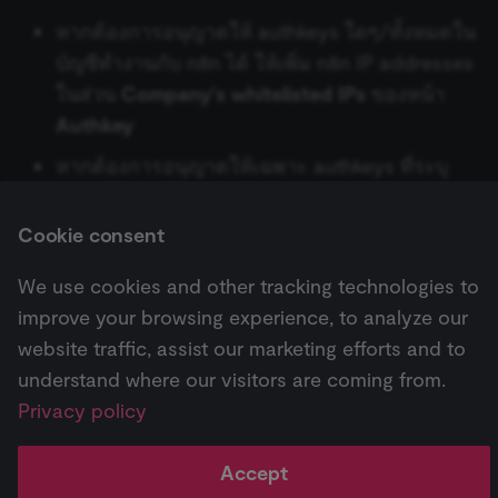
without these strictly necessary cookies.
BambooHR
Flow Trigger
หากต้องการอนุญาตให้ authkeys ใดๆ/ทั้งหมดใน
Provider
/
Git
Hugging Face Inference
Name
Expiration
Description
Domain
บัญชีทำงานกับ n8n ได้ ให้เพิ่ม n8n IP addresses
Model
Bannerbear
Form.io Trigger
__sec__ghost
n8n.io
9 months
Used by the
ในส่วน
Company's whitelisted IPs
ของหน้า
GraphQL
4 weeks
consent
management
Authkey
Chat Memory Manager
Baserow
Formstack Trigger
platform
(Cookie-Script
HTML
หากต้องการอนุญาตให้เฉพาะ authkeys ที่ระบุ
to detect
Simple Memory
automated or
Beeminder
GetResponse Trigger
ทำงานกับ n8n ได้ ให้เพิ่ม n8n IP addresses ใน
suspicious
HTTP Request
browsing
ส่วน
Whitelisted IPs
ของรายละเอียด authkey
activity.
Cookie consent
Motorhead
Bitly
GitHub Trigger
เงื่อนไข (If)
__sec__cid
n8n.io
1 day
Used by the
consent
We use cookies and other tracking technologies to
MongoDB Chat Memory
Bitwarden
GitLab Trigger
management
platform
JWT
Next
improve your browsing experience, to analyze our
(Cookie-Script
Google Privacy
ข้อมูลยืนยันตัวตน MySQL
for short-ter
Redis Chat Memory
Box
Gmail Trigger
website traffic, assist our marketing efforts and to
visitor
Policy
LDAP
verification.
understand where our visitors are coming from.
Postgres Chat Memory
Brandfetch
Google Calendar Trigger
__sec__token
n8n.io
1 day
Used by the
Privacy policy
Pricing
Workflow
Feature
AI
consent
จำกัดจำนวนข้อมูล (Limit)
management
↗
templates ↗
highlights ↗
highlights 
platform
Xata
Brevo
Google Drive Trigger
(Cookie-Script
Accept
Local File Trigger
to validate th
authenticity o