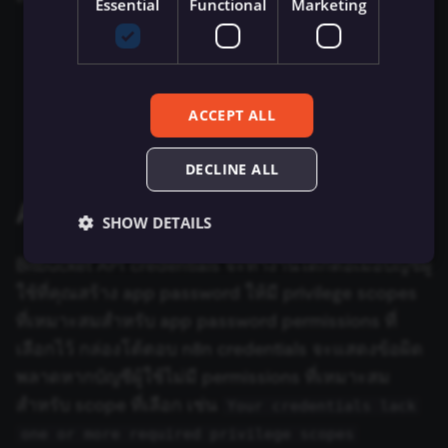
Essential
Functional
Marketing
Zep Vector Store
AWS Lambda
ConvertKit Trigger
Username
: ดูได้ใน Bitbucket profile settings
Execute Command
Google Gemini Chat Mod
Personal settings > Account settings
AWS Rekognition
Copper Trigger
รันซับเวิร์กโฟลว์ (Execute
Google Vertex Chat Mode
App Password
: ดูคำแนะนำของ Bitbucket เพื่อ
ACCEPT ALL
Sub-workflow)
AWS S3
crowd.dev Trigger
Create an app password
Groq Chat Model
Execute Sub-workflow
DECLINE ALL
AWS SES
Customer.io Trigger
Trigger
Mistral Cloud Chat Model
App password permissions
AWS SNS
Emelia Trigger
SHOW DETAILS
ข้อมูลการรัน (Execution
Ollama Chat Model
Bitbucket API credentials จะทำงานได้ก็ต่อเมื่อบัญชีผู้
Data)
AWS SQS
Eventbrite Trigger
ใช้ที่คุณสร้าง app password ให้มี privilege scopes
OpenAI Chat Model
Essential
Functional
Marketing
ดึงข้อมูลจากไฟล์ (Extract
AWS Textract
Facebook Lead Ads Trigger
ที่เหมาะสมสำหรับ app password permissions ที่
From File)
OpenRouter Chat Model
Essential cookies allow core website functionality
เลือกไว้ กล่องโต้ตอบ n8n credentials จะแสดงข้อผิด
such as user login, account management, and consent
AWS Transcribe
Facebook Trigger
พลาดหากบัญชีผู้ใช้ไม่มี permissions ที่เหมาะสม
preferences. The website cannot be used properly
กรองข้อมูล (Filter)
Cohere Model
without these strictly necessary cookies.
สำหรับ scope ที่เลือก เช่น
Your credentials lack
Azure Storage
Figma Trigger (Beta)
Provider
/
Name
Expiration
Description
one or more required privilege scopes
FTP
Domain
Ollama Model