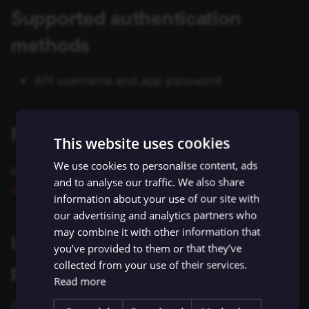
ข้อมูล Binary
เปลี่ยนเจ้าของหรือชื่อผู้ใช้
Sentiment Analysis
การบล็อก Nodes
ใช้ Google Sheets เป็นแหล
s
Supported authentication
การรักษาความปลอดภัย
Chat Trigger
ข้อมูล
Licenses และความเป็น
AMQP Sender
AWS SNS Trigger
Permissions
Embeddings Google Vert
Metadata ของ n8n
e
n8n
ที่เก็บข้อมูลภายนอกสำหรับ
ส่วนตัว
การทำงานพร้อมกัน
LangChain Code
การเพิ่มความแข็งแกร่งให้
methods
ข้อมูล Binary
แปลงเป็นไฟล์ (Convert to
(Concurrency)
Task Runners
เรียก API เพื่อดึงข้อมูล
APITemplate.io
Bitbucket Trigger
User
Embeddings HuggingFace
Convenience Methods
a
Starter Kits
File)
Simple Vector Store
Inference
API username and app password
r
ข้อผิดพลาดเกี่ยวกับหน่วย
ผู้ช่วย AI
ตั้งค่า Human Fallback สำห
Asana
Box Trigger
WhatsApp Business Acco
ฟังก์ชันการแปลงข้อมูล
สถาปัตยกรรม
ความจำ
เข้ารหัสข้อมูล (Crypto)
AI Workflows
Milvus Vector Store
Embeddings Mistral Clou
c
Automizy
Brevo Trigger
Workplace Security
Related resources
h
การใช้งาน CLI
วันที่และเวลา (Date & Time)
ให้ AI ระบุ Parameters ของ
MongoDB Atlas Vector
Embeddings Ollama
This website uses cookies
Tool
Store
Autopilot
Calendly Trigger
i
We use cookies to personalise content, ads
ดูข้อมูลเพิ่มเติมเกี่ยวกับบริการได้ที่
Bitbucket's API
ตัวช่วยดีบัก (Debug Helper)
Embeddings OpenAI
and to analyse our traffic. We also share
n
documentation
Vector Database คืออะไร?
PGVector Vector Store
AWS Certificate Manager
Cal Trigger
information about your use of our site with
Edit Fields (Set)
Anthropic Chat Model
g
our advertising and analytics partners who
เติมข้อมูล Pinecone Vecto
Pinecone Vector Store
AWS Comprehend
Chargebee Trigger
may combine it with other information that
Using API username/app
Database จากเว็บไซต์
แก้ไขรูปภาพ (Edit Image)
AWS Bedrock Chat Model
you’ve provided to them or that they’ve
Qdrant Vector Store
AWS DynamoDB
ClickUp Trigger
collected from your use of their services.
password
Email Trigger (IMAP)
Azure OpenAI Chat Mode
Read more
Supabase Vector Store
AWS Elastic Load Balancing
Clockify Trigger
ถ้าจะตั้งค่า credentials นี้ คุณต้องมี:
Error Trigger
DeepSeek Chat Model