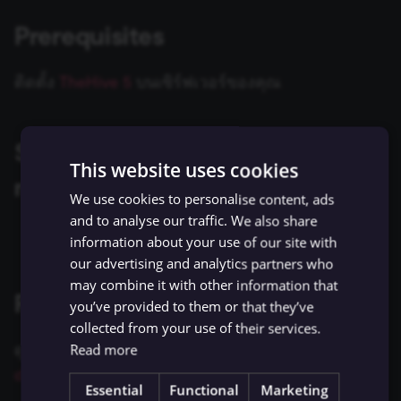
ข้อมูล Binary
เปลี่ยนเจ้าของหรือชื่อผู้ใช้
Sentiment Analysis
การบล็อก Nodes
ใช้ Google Sheets เป็นแหล
g
การรักษาความปลอดภัย
Chat Trigger
ข้อมูล
Licenses และความเป็น
AMQP Sender
AWS SNS Trigger
Permissions
Embeddings Google Vert
Metadata ของ n8n
Prerequisites
s
n8n
ที่เก็บข้อมูลภายนอกสำหรับ
ส่วนตัว
การทำงานพร้อมกัน
LangChain Code
การเพิ่มความแข็งแกร่งให้
ข้อมูล Binary
แปลงเป็นไฟล์ (Convert to
(Concurrency)
Task Runners
เรียก API เพื่อดึงข้อมูล
APITemplate.io
Bitbucket Trigger
User
Embeddings HuggingFace
Convenience Methods
e
ติดตั้ง
TheHive 5
บนเซิร์ฟเวอร์ของคุณ
Starter Kits
File)
Simple Vector Store
Inference
a
ข้อผิดพลาดเกี่ยวกับหน่วย
ผู้ช่วย AI
ตั้งค่า Human Fallback สำห
Asana
Box Trigger
WhatsApp Business Acco
ฟังก์ชันการแปลงข้อมูล
สถาปัตยกรรม
ความจำ
เข้ารหัสข้อมูล (Crypto)
AI Workflows
Milvus Vector Store
Embeddings Mistral Clou
r
Supported authentication
Automizy
Brevo Trigger
Workplace Security
This website uses cookies
c
การใช้งาน CLI
methods
วันที่และเวลา (Date & Time)
ให้ AI ระบุ Parameters ของ
MongoDB Atlas Vector
Embeddings Ollama
We use cookies to personalise content, ads
Tool
Store
Autopilot
Calendly Trigger
h
and to analyse our traffic. We also share
ตัวช่วยดีบัก (Debug Helper)
Embeddings OpenAI
API key
information about your use of our site with
Vector Database คืออะไร?
PGVector Vector Store
AWS Certificate Manager
Cal Trigger
our advertising and analytics partners who
Edit Fields (Set)
Anthropic Chat Model
may combine it with other information that
เติมข้อมูล Pinecone Vecto
Pinecone Vector Store
AWS Comprehend
Chargebee Trigger
Related resources
you’ve provided to them or that they’ve
Database จากเว็บไซต์
แก้ไขรูปภาพ (Edit Image)
AWS Bedrock Chat Model
collected from your use of their services.
Qdrant Vector Store
AWS DynamoDB
ClickUp Trigger
ดูข้อมูลเพิ่มเติมเกี่ยวกับบริการนี้ได้ที่
TheHive's API
Read more
Email Trigger (IMAP)
Azure OpenAI Chat Mode
documentation
Supabase Vector Store
AWS Elastic Load Balancing
Clockify Trigger
Essential
Functional
Marketing
Error Trigger
DeepSeek Chat Model