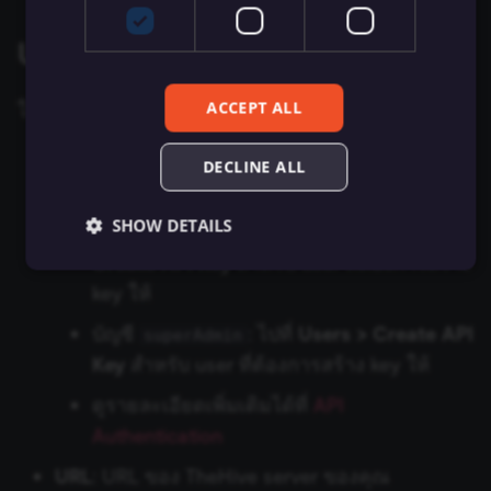
Zep Vector Store
AWS Lambda
ConvertKit Trigger
Using API key
Execute Command
Google Gemini Chat Mod
AWS Rekognition
Copper Trigger
รันซับเวิร์กโฟลว์ (Execute
Google Vertex Chat Mode
ACCEPT ALL
ในการตั้งค่า credentials นี้ คุณจะต้องมี:
Sub-workflow)
AWS S3
crowd.dev Trigger
API Key
: ผู้ใช้ที่มีบัญชี
และ
Groq Chat Model
orgAdmin
DECLINE ALL
Execute Sub-workflow
AWS SES
Customer.io Trigger
สามารถสร้าง API key ได้:
superAdmin
Trigger
Mistral Cloud Chat Model
SHOW DETAILS
บัญชี
: ไปที่
Organization >
orgAdmin
AWS SNS
Emelia Trigger
Create API Key
สำหรับ user ที่ต้องการสร้าง
ข้อมูลการรัน (Execution
Ollama Chat Model
key ให้
Data)
AWS SQS
Eventbrite Trigger
Essential
Functional
Marketing
OpenAI Chat Model
บัญชี
: ไปที่
Users > Create API
superAdmin
ดึงข้อมูลจากไฟล์ (Extract
AWS Textract
Facebook Lead Ads Trigger
Essential cookies allow core website functionality
Key
สำหรับ user ที่ต้องการสร้าง key ให้
From File)
such as user login, account management, and consent
OpenRouter Chat Model
preferences. The website cannot be used properly
AWS Transcribe
Facebook Trigger
ดูรายละเอียดเพิ่มเติมได้ที่
API
without these strictly necessary cookies.
กรองข้อมูล (Filter)
Cohere Model
Authentication
Provider
/
Name
Expiration
Description
Azure Storage
Figma Trigger (Beta)
Domain
URL
: URL ของ TheHive server ของคุณ
FTP
Ollama Model
__sec__ghost
n8n.io
9 months
Used by the