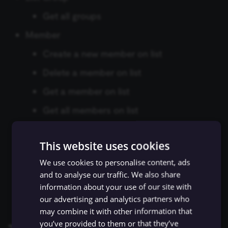
Zep Vector Store
ConvertKit Trigger
Get all groups
Execute Command
ข้อมูลรับรอง Autopilot
Google Gemini Chat Mod
Member
Copper Trigger
รันซับเวิร์กโฟลว์ (Execute
ข้อมูลรับรอง AWS
Google Vertex Chat Mode
Create a new member on list
Sub-workflow)
crowd.dev Trigger
Delete a member on list
ข้อมูลรับรอง Azure OpenAI
Groq Chat Model
Execute Sub-workflow
Customer.io Trigger
Get a member on list
Trigger
ข้อมูลรับรอง Azure Storage
Mistral Cloud Chat Model
Get all members on list
Emelia Trigger
ข้อมูลการรัน (Execution
ข้อมูลรับรอง BambooHR
Ollama Chat Model
Update a new member on list
Data)
Eventbrite Trigger
This website uses cookies
Member Tag
ข้อมูลรับรอง Bannerbear
OpenAI Chat Model
ดึงข้อมูลจากไฟล์ (Extract
Facebook Lead Ads Trigger
We use cookies to personalise content, ads
Add tags from a list member
From File)
ข้อมูลรับรอง Baserow
and to analyse our traffic. We also share
OpenRouter Chat Model
Remove tags from a list member
information about your use of our site with
Facebook Trigger
กรองข้อมูล (Filter)
ข้อมูลรับรอง Beeminder
our advertising and analytics partners who
Cohere Model
may combine it with other information that
Figma Trigger (Beta)
FTP
you’ve provided to them or that they’ve
ข้อมูลรับรอง Bitbucket
Ollama Model