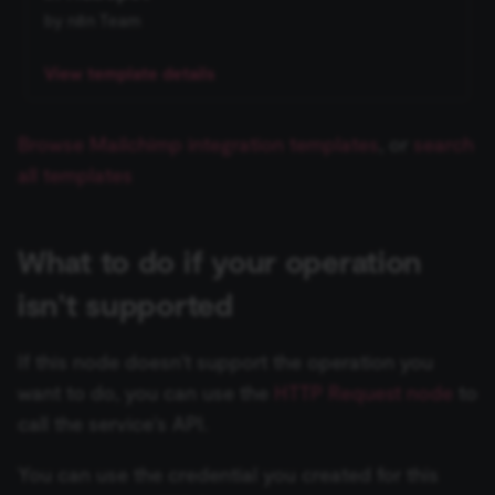
preferences. The website cannot be used properly
Zep
Google Business Profile
by n8n Team
without these strictly necessary cookies.
Loop Over Items (Split in
ข้อมูลรับรอง Chargebee
Trigger
Provider
/
Batches)
Auto-fixing Output Parser
Name
Expiration
Description
View template details
Domain
ข้อมูลรับรอง CircleCI
Google Sheets Trigger
__sec__ghost
n8n.io
9 months
Used by the
Manual Trigger
Item List Output Parser
4 weeks
consent
management
Browse Mailchimp integration templates
, or
search
ข้อมูลรับรอง Cisco Meraki
Gumroad Trigger
platform
มาร์กดาวน์ (Markdown)
(Cookie-Script
Structured Output Parser
all templates
to detect
ข้อมูลรับรอง Cisco Secure
Help Scout Trigger
automated or
suspicious
MCP Server Trigger
Endpoint
Contextual Compression
browsing
activity.
What to do if your operation
Retriever
Hubspot Trigger
รวมข้อมูล (Merge)
__sec__cid
n8n.io
1 day
Used by the
ข้อมูลรับรอง Cisco Umbrella
consent
isn't supported
MultiQuery Retriever
Invoice Ninja Trigger
management
platform
n8n
ข้อมูลรับรอง Clearbit
(Cookie-Script
Google Privacy
for short-ter
If this node doesn't support the operation you
Vector Store Retriever
Jira Trigger
visitor
Policy
n8n Form
verification.
ข้อมูลรับรอง ClickUp
want to do, you can use the
HTTP Request node
to
Workflow Retriever
JotForm Trigger
__sec__token
n8n.io
1 day
Used by the
call the service's API.
consent
n8n Form Trigger
ข้อมูลรับรอง Clockify
management
platform
Character Text Splitter
Kafka Trigger
You can use the credential you created for this
(Cookie-Script
n8n Trigger
to validate th