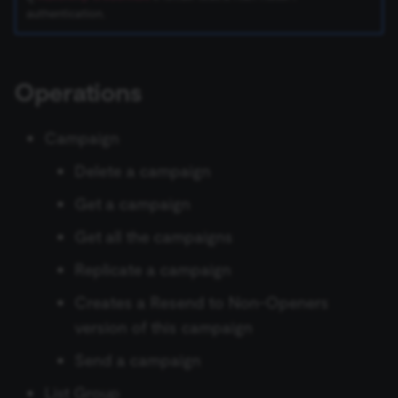
ข้อมูล Binary
เปลี่ยนเจ้าของหรือชื่อผู้ใช้
Sentiment Analysis
การบล็อก Nodes
ใช้ Google Sheets เป็นแหล
g
authentication.
การรักษาความปลอดภัย
Chat Trigger
ข้อมูลรับรอง Airtable
ข้อมูล
Licenses และความเป็น
AWS SNS Trigger
Permissions
Embeddings Google Vert
Metadata ของ n8n
s
n8n
ที่เก็บข้อมูลภายนอกสำหรับ
ส่วนตัว
การทำงานพร้อมกัน
LangChain Code
การเพิ่มความแข็งแกร่งให้
ข้อมูล Binary
แปลงเป็นไฟล์ (Convert to
ข้อมูลรับรอง Airtop
(Concurrency)
Task Runners
เรียก API เพื่อดึงข้อมูล
Bitbucket Trigger
User
Embeddings HuggingFace
Convenience Methods
e
Operations
Starter Kits
File)
Simple Vector Store
Inference
a
ข้อผิดพลาดเกี่ยวกับหน่วย
ข้อมูลรับรอง AlienVault
ผู้ช่วย AI
ตั้งค่า Human Fallback สำห
Box Trigger
WhatsApp Business Acco
ฟังก์ชันการแปลงข้อมูล
สถาปัตยกรรม
ความจำ
เข้ารหัสข้อมูล (Crypto)
AI Workflows
Milvus Vector Store
Embeddings Mistral Clou
Campaign
r
ข้อมูลรับรอง AMQP
Brevo Trigger
Workplace Security
Delete a campaign
c
การใช้งาน CLI
วันที่และเวลา (Date & Time)
ให้ AI ระบุ Parameters ของ
MongoDB Atlas Vector
Embeddings Ollama
Tool
ข้อมูลรับรอง Anthropic
Store
Calendly Trigger
Get a campaign
h
ตัวช่วยดีบัก (Debug Helper)
Embeddings OpenAI
Get all the campaigns
Vector Database คืออะไร?
ข้อมูลรับรอง APITemplate.io
PGVector Vector Store
Cal Trigger
Edit Fields (Set)
Anthropic Chat Model
Replicate a campaign
เติมข้อมูล Pinecone Vecto
ข้อมูลรับรอง Asana
Pinecone Vector Store
Chargebee Trigger
Creates a Resend to Non-Openers
Database จากเว็บไซต์
แก้ไขรูปภาพ (Edit Image)
AWS Bedrock Chat Model
version of this campaign
ข้อมูลรับรอง Auth0
Qdrant Vector Store
ClickUp Trigger
Email Trigger (IMAP)
Management
Azure OpenAI Chat Mode
Send a campaign
Supabase Vector Store
Clockify Trigger
List Group
Error Trigger
ข้อมูลรับรอง Automizy
DeepSeek Chat Model