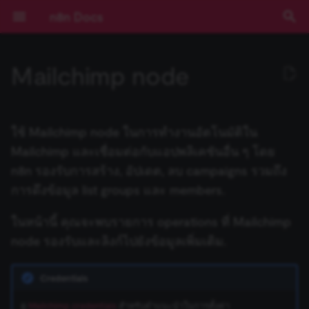
n8n Docs
I
Mailchimp node
n
เริ่มต้นใช้งาน
Activation Trigger
ปัญหาที่พบบ่อย
ปัญหาที่พบบ่อย
การดำเนินการกับ Draft
การดำเนินการกับ Calendar
การดำเนินการกับ File
การดำเนินการกับ Document
Operations
ปัญหาที่พบบ่อย
ปัญหาที่พบบ่อย
การดำเนินการกับ Assistant
ปัญหาที่พบบ่อย
ปัญหาที่พบบ่อย
การดำเนินการกับ Chat
ปัญหาที่พบบ่อย
ActiveCampaign Trigger
Root nodes
ข้อมูลรับรอง Action Network
Installation and
Overview
Community เทียบกับ
Expressions
บทช่วยสอน: สร้าง AI
การยืนยันตัวตน
ข้อกำหนดเบื้องต้น
RACKSYNC CO., LTD
เส้นทางการเรียนรู้
ทำความเข้าใจ Workflows
ตรรกะของ Flow
ภาพรวม
Source Control และ
บันทึกประจำรุ่น (Release
ช่องทางขอความช่วยเหลือ
ความเป็นส่วนตัวและความ
คีย์ลัด
ปัญหาที่พบบ่อย
ปัญหาที่พบบ่อย
ปัญหาที่พบบ่อย
Templates และตัวอย่าง
ปัญหาที่พบบ่อย
การพัฒนา Workflow
Ad Account
ตัวเลือก Poll Mode
ปัญหาที่พบบ่อย
ปัญหาที่พบบ่อย
ปัญหาที่พบบ่อย
AI Agent
Default Data Loader
Google OAuth2 สำหรับ
Gmail
Gmail
GUI installation
Choose a node type
Set up your development
Run your node locally
Submit community nodes
npm
Environment Variables
การบันทึก Log
ภาพรวม
ภาพรวม
AI Starter Kit
ภาพรวม
คำสั่ง CLI
ภาพรวม
สร้าง Variables แบบกำหน
การจัดการวันที่
ภาพรวม
บทนำ
i
management
Enterprise
Workflow ใน n8n
(Authentication)
Environments
Notes)
ปลอดภัย
บริการเดียว
environment
เอง
t
การใช้งานแอปพลิเคชัน
รวมข้อมูล (Aggregate)
การดำเนินการกับ Label
การดำเนินการกับ Event
การดำเนินการกับ File และ
การดำเนินการกับ Sheet
Templates and examples
การดำเนินการกับ Audio
การดำเนินการกับ Callback
Acuity Scheduling Trigger
Sub-nodes
ข้อมูลรับรอง
Plan your node
การใช้งาน Code Node
Deployment
เลือก n8n ในแบบของคุณ
จัดการ Credentials
ข้อมูล
เข้าถึง Dashboard ผู้ดูแลร
การมีส่วนร่วม
ปัญหาที่พบบ่อย
ปัญหาที่พบบ่อย
Application
ปัญหาที่พบบ่อย
Basic LLM Chain
GitHub Document Loader
Outlook.com
Outlook.com
Manual installation
Choose a node building
Node linter
Install private nodes
Docker
วิธีการกำหนดค่า
การติดตาม (Monitoring)
ประสิทธิภาพและการวัดผล
ตั้งค่า SSL
โครงสร้างฐานข้อมูล
Input ของ Node ปัจจุบัน
Query JSON ด้วย JMESPa
แนวคิด LangChain ใน n8n
Chain คืออะไร?
ใช้ Mailchimp node ในการทำงานอัตโนมัติใน
Folder
ภายใน Document
ActiveCampaign
Risks
การติดตั้ง
LangChain ใน n8n
Pagination
Cloud
Secrets ภายนอก
คู่มือการย้ายไป v1.0
Sustainable Use License
Google OAuth2 แบบทั่วไป
style
Tutorial: Build a declarati
(Benchmarking)
i
Mailchimp และเชื่อมต่อกับแอปพลิเคชันอื่น ๆ โดย
style node
แนวคิดหลัก
แปลงข้อมูลด้วย AI (AI
การดำเนินการกับ Message
What to do if your operation
การดำเนินการกับ File
การดำเนินการกับ File
Affinity Trigger
Build your node
การเขียน Code ด้วย AI
การกำหนดค่า
เริ่มต้นแบบเร็ว!
จัดการผู้ใช้และการเข้าถึง
อภิธานศัพท์
Certificate Transparency
Question and Answer
Embeddings AWS Bedroc
Yahoo
Yahoo
Troubleshooting
การตั้งค่าเซิร์ฟเวอร์
ตัวอย่างการกำหนดค่า
การตรวจสอบความปลอดภั
ตั้งค่า SSO
Output ของ Node อื่นๆ
ตัวอย่าง Methods และ
แหล่งเรียนรู้ LangChain
Agent คืออะไร?
n8n รองรับการสร้าง, อัปเดต, ลบ campaigns รวมถึง
a
Transform)
การดำเนินการกับ Folder
ปัญหาที่พบบ่อย
isn't supported
ข้อมูลรับรอง Acuity
Blocklist
การกำหนดค่า
ตัวอย่างและแนวคิด
การใช้งาน API Playground
(Configuration)
อัปเดตเวอร์ชัน n8n Cloud
การสตรีม Log
Chain
Google Service Account
Node UI design
(Security Audit)
การกำหนดค่า Queue Mod
Variables ที่มีมาให้
การดึงข้อมูล list groups และ members.
Scheduling
(Configuration)
Tutorial: Build a
n8n Cloud
การดำเนินการกับ Thread
การดำเนินการกับ Image
การดำเนินการกับ Message
Airtable Trigger
Test your node
Methods และ Variables ที่
คอร์สวิดีโอ
คีย์ลัด
Group
Embeddings Azure OpenA
การอัปเดต
ฐานข้อมูลและการตั้งค่าที่
การตรวจสอบความปลอดภั
วันที่และเวลา
ใช้ LangSmith กับ n8n
ตัวอย่างเปรียบเทียบ Agents
l
programmatic-style node
Code
การดำเนินการกับ Shared
Using community nodes
มีมาให้
การอ้างอิง API
การจัดการ Workflow
ตั้งค่า Timezone
Insights
Summarization Chain
Choose node file structu
รองรับ
การควบคุมการทำงานพร้อ
(Security Audit)
Expressions
กับ Chains
i
ในหน้านี้ คุณจะพบรายการ operations ที่ Mailchimp
Drive
ข้อมูลรับรอง Adalo
การบันทึก Log และการ
กัน (Concurrency)
ฟีเจอร์ Enterprise
ปัญหาที่พบบ่อย
การดำเนินการกับ Text
ปัญหาที่พบบ่อย
AMQP Trigger
Deploy your node
คอร์สแบบข้อความ
Instagram
Embeddings Cohere
JMESPath
node รองรับและลิงก์ไปยังข้อมูลเพิ่มเติม.
ติดตาม (Monitoring)
Reference
z
เปรียบเทียบข้อมูล (Compare
Troubleshooting
Variables แบบกำหนดเอง
Templates ของ Workflow
IP Address ของ Cloud
License Key
Information Extractor
Task Runners
ปิดใช้งาน API
Code Node
Memory คืออะไร?
Datasets)
ปัญหาที่พบบ่อย
ข้อมูลรับรอง Affinity
ข้อมูลการรัน (Execution
รุ่นที่เผยแพร่ (Releases)
ปัญหาที่พบบ่อย
Asana Trigger
Link
Embeddings Google Gemi
HTTP Node
i
การขยายระบบและ
Data)
Credentials
Building community nodes
Cookbook (สูตรสำเร็จ)
White labelling
การจัดการข้อมูล Cloud
Text Classifier
การจัดการผู้ใช้ (สำหรับ Sel
เลือกไม่เข้าร่วมการเก็บข้อม
HTTP Request Node
Tool คืออะไร?
n
ประสิทธิภาพ (Scaling)
บีบอัดไฟล์ (Compression)
ข้อมูลรับรอง Agile CRM
Hosted)
ความช่วยเหลือและชุมชน
Autopilot Trigger
Page
Embeddings Google PaL
LangChain Code Node
ดู
Mailchimp credentials
สำหรับคำแนะนำในการตั้งค่า