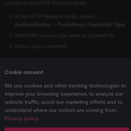
ข้อมูลรับรอง Cloudflare
service in the HTTP Request node:
authenticity o
Recursive Character Text
Keap Trigger
consent
interactions.
No Operation, do nothing
ข้อมูลรับรอง Cockpit
Splitter
In the HTTP Request node, select
_shopify_essential
1 year
This cookie is
Shopify
KoboToolbox Trigger
Authentication
>
Predefined Credential Type
.
essential for 
merch.n8n.io
Read/Write Files from Disk
ข้อมูลรับรอง Coda
Token Splitter
secure check
and payment
Select the service you want to connect to.
Lemlist Trigger
function on t
merch store 
Remove Duplicates
ข้อมูลรับรอง Cohere
Calculator
Select your credential.
is provided b
Shopify.
Linear Trigger
Rename Keys
ข้อมูลรับรอง Contentful
Custom Code Tool
CookieScriptConsent
1 year
This cookie is
CookieScript
Refer to
Custom API operations
for more
used by Cook
.n8n.io
LoneScale Trigger
Script.com
information.
service to
Respond to Webhook
Cookie consent
ข้อมูลรับรอง ConvertAPI
MCP Client Tool
remember
visitor cookie
Mailchimp Trigger
consent
We use cookies and other tracking technologies to
RSS Read
ข้อมูลรับรอง ConvertKit
SearXNG Tool
preferences. It
Next
necessary for
improve your browsing experience, to analyze our
MailerLite Trigger
Cookie-
MailerLite
Script.com
RSS Feed Trigger
ข้อมูลรับรอง Copper
SerpApi (Google Search)
website traffic, assist our marketing efforts and to
cookie banne
to work
Mailjet Trigger
understand where our visitors are coming from.
properly.
Pricing
Workflow
Feature
AI
Schedule Trigger
ข้อมูลรับรอง Cortex
Think Tool
Privacy policy
__sec_tid
n8n.io
9 months
Used by the
↗
templates ↗
highlights ↗
highlights 
Mautic Trigger
3 weeks
consent
management
Send Email
ข้อมูลรับรอง CrateDB
Vector Store Question