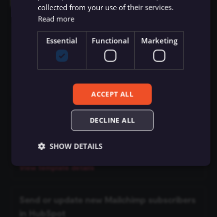
Templates and examples
collected from your use of their services.
Flow Trigger
Git
Read more
ข้อมูลรับรอง Bitly
Hugging Face Inference
Model
Form.io Trigger
Process Shopify new orders with Zoho
Essential
Functional
Marketing
GraphQL
ข้อมูลรับรอง Bitwarden
CRM and Harvest
Chat Memory Manager
Formstack Trigger
by Lorena
HTML
ข้อมูลรับรอง Box
Simple Memory
GetResponse Trigger
View template details
HTTP Request
ข้อมูลรับรอง Brandfetch
ACCEPT ALL
Motorhead
GitHub Trigger
เงื่อนไข (If)
ข้อมูลรับรอง Brevo
Add new contacts from HubSpot to the
DECLINE ALL
MongoDB Chat Memory
GitLab Trigger
email list in Mailchimp
JWT
ข้อมูลรับรอง Bubble
by n8n Team
SHOW DETAILS
Redis Chat Memory
Gmail Trigger
LDAP
ข้อมูลรับรอง Cal.com
View template details
Postgres Chat Memory
Google Calendar Trigger
จำกัดจำนวนข้อมูล (Limit)
ข้อมูลรับรอง Calendly
Essential
Functional
Marketing
Xata
Google Drive Trigger
Send or update new Mailchimp subscribers
Essential cookies allow core website functionality
Local File Trigger
ข้อมูลรับรอง Carbon Black
such as user login, account management, and consent
in HubSpot