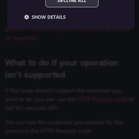
DECLINE ALL
Flow Trigger
View template details
Git
ข้อมูลรับรอง Bitly
Hugging Face Inference
SHOW DETAILS
Model
Form.io Trigger
GraphQL
ข้อมูลรับรอง Bitwarden
Browse Pushover integration templates
, or
search
Chat Memory Manager
Formstack Trigger
all templates
HTML
ข้อมูลรับรอง Box
Essential
Functional
Marketing
Simple Memory
GetResponse Trigger
Essential cookies allow core website functionality
HTTP Request
ข้อมูลรับรอง Brandfetch
such as user login, account management, and consent
What to do if your operation
preferences. The website cannot be used properly
Motorhead
GitHub Trigger
without these strictly necessary cookies.
isn't supported
เงื่อนไข (If)
ข้อมูลรับรอง Brevo
Provider
/
MongoDB Chat Memory
Name
Expiration
Description
GitLab Trigger
Domain
JWT
ข้อมูลรับรอง Bubble
If this node doesn't support the operation you
__sec__ghost
n8n.io
9 months
Used by the
Redis Chat Memory
Gmail Trigger
4 weeks
consent
want to do, you can use the
HTTP Request node
to
management
LDAP
ข้อมูลรับรอง Cal.com
platform
call the service's API.
(Cookie-Script
Postgres Chat Memory
Google Calendar Trigger
to detect
จำกัดจำนวนข้อมูล (Limit)
automated or
ข้อมูลรับรอง Calendly
You can use the credential you created for this
suspicious
Xata
Google Drive Trigger
browsing
service in the HTTP Request node:
activity.
Local File Trigger
ข้อมูลรับรอง Carbon Black