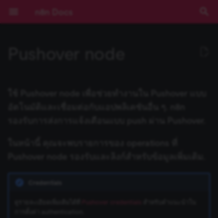
n8n Docs
T
Pushover node
y
เริ่มต้นใช้งาน
Activation Trigger
ปัญหาที่พบบ่อย
ปัญหาที่พบบ่อย
การดำเนินการกับ Draft
การดำเนินการกับ Calendar
การดำเนินการกับ File
การดำเนินการกับ Document
ปัญหาที่พบบ่อย
ปัญหาที่พบบ่อย
การดำเนินการกับ Assistant
ปัญหาที่พบบ่อย
Operations
ปัญหาที่พบบ่อย
การดำเนินการกับ Chat
ปัญหาที่พบบ่อย
ActiveCampaign Trigger
Root nodes
ข้อมูลรับรอง Action Network
Installation and
Overview
Community เทียบกับ
Expressions
บทช่วยสอน: สร้าง AI
การยืนยันตัวตน
ข้อกำหนดเบื้องต้น
RACKSYNC CO., LTD
เส้นทางการเรียนรู้
ทำความเข้าใจ Workflows
ตรรกะของ Flow
ภาพรวม
Source Control และ
บันทึกประจำรุ่น (Release
ช่องทางขอความช่วยเหลือ
ความเป็นส่วนตัวและความ
คีย์ลัด
ปัญหาที่พบบ่อย
ปัญหาที่พบบ่อย
ปัญหาที่พบบ่อย
Templates และตัวอย่าง
ปัญหาที่พบบ่อย
การพัฒนา Workflow
Ad Account
ตัวเลือก Poll Mode
ปัญหาที่พบบ่อย
ปัญหาที่พบบ่อย
ปัญหาที่พบบ่อย
AI Agent
Default Data Loader
Google OAuth2 สำหรับ
Gmail
Gmail
GUI installation
Choose a node type
Set up your development
Run your node locally
Submit community nodes
npm
Environment Variables
การบันทึก Log
ภาพรวม
ภาพรวม
AI Starter Kit
ภาพรวม
คำสั่ง CLI
ภาพรวม
สร้าง Variables แบบกำหน
การจัดการวันที่
ภาพรวม
บทนำ
p
management
Enterprise
Workflow ใน n8n
(Authentication)
Environments
Notes)
ปลอดภัย
บริการเดียว
environment
เอง
e
การใช้งานแอปพลิเคชัน
รวมข้อมูล (Aggregate)
การดำเนินการกับ Label
การดำเนินการกับ Event
การดำเนินการกับ File และ
การดำเนินการกับ Sheet
การดำเนินการกับ Audio
Templates and examples
การดำเนินการกับ Callback
Acuity Scheduling Trigger
Sub-nodes
ข้อมูลรับรอง
Plan your node
การใช้งาน Code Node
Deployment
เลือก n8n ในแบบของคุณ
จัดการ Credentials
ข้อมูล
เข้าถึง Dashboard ผู้ดูแลร
การมีส่วนร่วม
ปัญหาที่พบบ่อย
ปัญหาที่พบบ่อย
Application
ปัญหาที่พบบ่อย
Basic LLM Chain
GitHub Document Loader
Outlook.com
Outlook.com
Manual installation
Choose a node building
Node linter
Install private nodes
Docker
วิธีการกำหนดค่า
การติดตาม (Monitoring)
ประสิทธิภาพและการวัดผล
ตั้งค่า SSL
โครงสร้างฐานข้อมูล
Input ของ Node ปัจจุบัน
Query JSON ด้วย JMESPa
แนวคิด LangChain ใน n8n
Chain คืออะไร?
ใช้ Pushover node เพื่อช่วยทำงานใน Pushover แบบ
Folder
ภายใน Document
ActiveCampaign
Risks
การติดตั้ง
LangChain ใน n8n
Pagination
Cloud
Secrets ภายนอก
คู่มือการย้ายไป v1.0
Sustainable Use License
Google OAuth2 แบบทั่วไป
style
Tutorial: Build a declarati
(Benchmarking)
t
อัตโนมัติและเชื่อมต่อกับแอปพลิเคชันอื่น ๆ. n8n
style node
แนวคิดหลัก
แปลงข้อมูลด้วย AI (AI
การดำเนินการกับ Message
การดำเนินการกับ File
What to do if your operation
การดำเนินการกับ File
Affinity Trigger
Build your node
การเขียน Code ด้วย AI
การกำหนดค่า
เริ่มต้นแบบเร็ว!
จัดการผู้ใช้และการเข้าถึง
อภิธานศัพท์
Certificate Transparency
Question and Answer
Embeddings AWS Bedroc
Yahoo
Yahoo
Troubleshooting
การตั้งค่าเซิร์ฟเวอร์
ตัวอย่างการกำหนดค่า
การตรวจสอบความปลอดภั
ตั้งค่า SSO
Output ของ Node อื่นๆ
ตัวอย่าง Methods และ
แหล่งเรียนรู้ LangChain
Agent คืออะไร?
รองรับการส่งการแจ้งเตือนแบบ push ผ่าน Pushover.
o
Transform)
การดำเนินการกับ Folder
ปัญหาที่พบบ่อย
isn't supported
ข้อมูลรับรอง Acuity
Blocklist
การกำหนดค่า
ตัวอย่างและแนวคิด
การใช้งาน API Playground
(Configuration)
อัปเดตเวอร์ชัน n8n Cloud
การสตรีม Log
Chain
Google Service Account
Node UI design
(Security Audit)
การกำหนดค่า Queue Mod
Variables ที่มีมาให้
Scheduling
(Configuration)
Tutorial: Build a
n8n Cloud
การดำเนินการกับ Thread
การดำเนินการกับ Image
การดำเนินการกับ Message
Airtable Trigger
Test your node
Methods และ Variables ที่
คอร์สวิดีโอ
คีย์ลัด
Group
Embeddings Azure OpenA
การอัปเดต
ฐานข้อมูลและการตั้งค่าที่
การตรวจสอบความปลอดภั
วันที่และเวลา
ใช้ LangSmith กับ n8n
ตัวอย่างเปรียบเทียบ Agents
s
ในหน้านี้ คุณจะพบรายการของ operations ที่
programmatic-style node
Code
การดำเนินการกับ Shared
Using community nodes
มีมาให้
การอ้างอิง API
การจัดการ Workflow
ตั้งค่า Timezone
Insights
Summarization Chain
Choose node file structu
รองรับ
การควบคุมการทำงานพร้อ
(Security Audit)
Expressions
กับ Chains
t
Pushover node รองรับและลิงก์สำหรับข้อมูลเพิ่มเติม.
Drive
ข้อมูลรับรอง Adalo
การบันทึก Log และการ
กัน (Concurrency)
ฟีเจอร์ Enterprise
ปัญหาที่พบบ่อย
การดำเนินการกับ Text
ปัญหาที่พบบ่อย
AMQP Trigger
Deploy your node
คอร์สแบบข้อความ
Instagram
Embeddings Cohere
JMESPath
ติดตาม (Monitoring)
Reference
a
เปรียบเทียบข้อมูล (Compare
Troubleshooting
Variables แบบกำหนดเอง
Templates ของ Workflow
IP Address ของ Cloud
License Key
Information Extractor
Task Runners
ปิดใช้งาน API
Code Node
Memory คืออะไร?
Credentials
Datasets)
ปัญหาที่พบบ่อย
ข้อมูลรับรอง Affinity
ข้อมูลการรัน (Execution
รุ่นที่เผยแพร่ (Releases)
ปัญหาที่พบบ่อย
Asana Trigger
Link
Embeddings Google Gemi
HTTP Node
r
การขยายระบบและ
Data)
Building community nodes
Cookbook (สูตรสำเร็จ)
White labelling
การจัดการข้อมูล Cloud
Text Classifier
การจัดการผู้ใช้ (สำหรับ Sel
เลือกไม่เข้าร่วมการเก็บข้อม
HTTP Request Node
Tool คืออะไร?
ดูรายละเอียดเพิ่มเติมได้ที่
Pushover credentials
สำหรับคำแนะนำใน
t
ประสิทธิภาพ (Scaling)
บีบอัดไฟล์ (Compression)
ข้อมูลรับรอง Agile CRM
Hosted)
ความช่วยเหลือและชุมชน
Autopilot Trigger
Page
Embeddings Google PaL
LangChain Code Node
การตั้งค่า authentication.