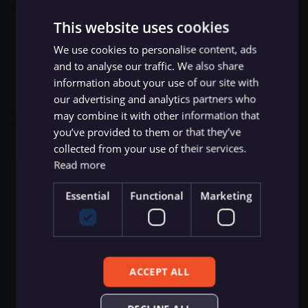
Zep Vector Store
ConvertKit Trigger
This website uses cookies
Weekly reminder on your notion tasks with
Execute Command
ข้อมูลรับรอง Autopilot
Google Gemini Chat Mod
a deadline
We use cookies to personalise content, ads
Copper Trigger
by David
and to analyse our traffic. We also share
รันซับเวิร์กโฟลว์ (Execute
ข้อมูลรับรอง AWS
Google Vertex Chat Mode
information about your use of our site with
Sub-workflow)
crowd.dev Trigger
View template details
our advertising and analytics partners who
ข้อมูลรับรอง Azure OpenAI
Groq Chat Model
may combine it with other information that
Execute Sub-workflow
Customer.io Trigger
you’ve provided to them or that they’ve
Trigger
ข้อมูลรับรอง Azure Storage
Mistral Cloud Chat Model
Send daily weather updates via push
collected from your use of their services.
Emelia Trigger
notification
Read more
ข้อมูลการรัน (Execution
ข้อมูลรับรอง BambooHR
Ollama Chat Model
by Harshil Agrawal
Data)
Eventbrite Trigger
Essential
Functional
Marketing
ข้อมูลรับรอง Bannerbear
OpenAI Chat Model
View template details
ดึงข้อมูลจากไฟล์ (Extract
Facebook Lead Ads Trigger
From File)
ข้อมูลรับรอง Baserow
OpenRouter Chat Model
Facebook Trigger
Error Handling System with PostgreSQL
กรองข้อมูล (Filter)
ข้อมูลรับรอง Beeminder
Cohere Model
ACCEPT ALL
Logging and Rate-Limited Notifications
Figma Trigger (Beta)
by Davi Saranszky Mesquita
FTP
ข้อมูลรับรอง Bitbucket
Ollama Model