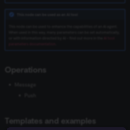
ข้อมูล Binary
เปลี่ยนเจ้าของหรือชื่อผู้ใช้
Sentiment Analysis
การบล็อก Nodes
ใช้ Google Sheets เป็นแหล
s
การรักษาความปลอดภัย
Chat Trigger
ข้อมูลรับรอง Airtable
ข้อมูล
Licenses และความเป็น
AWS SNS Trigger
Permissions
Embeddings Google Vert
Metadata ของ n8n
e
This node can be used as an AI tool
n8n
ที่เก็บข้อมูลภายนอกสำหรับ
ส่วนตัว
การทำงานพร้อมกัน
LangChain Code
การเพิ่มความแข็งแกร่งให้
ข้อมูล Binary
แปลงเป็นไฟล์ (Convert to
ข้อมูลรับรอง Airtop
(Concurrency)
Task Runners
เรียก API เพื่อดึงข้อมูล
Bitbucket Trigger
User
Embeddings HuggingFace
Convenience Methods
a
This node can be used to enhance the capabilities of an AI agent.
Starter Kits
File)
Simple Vector Store
Inference
When used in this way, many parameters can be set automatically,
r
ข้อผิดพลาดเกี่ยวกับหน่วย
ข้อมูลรับรอง AlienVault
ผู้ช่วย AI
ตั้งค่า Human Fallback สำห
Box Trigger
WhatsApp Business Acco
ฟังก์ชันการแปลงข้อมูล
or with information directed by AI - find out more in the
AI tool
สถาปัตยกรรม
ความจำ
เข้ารหัสข้อมูล (Crypto)
AI Workflows
Milvus Vector Store
Embeddings Mistral Clou
parameters documentation
.
c
ข้อมูลรับรอง AMQP
Brevo Trigger
Workplace Security
h
การใช้งาน CLI
วันที่และเวลา (Date & Time)
ให้ AI ระบุ Parameters ของ
MongoDB Atlas Vector
Embeddings Ollama
Tool
ข้อมูลรับรอง Anthropic
Store
Calendly Trigger
Operations
i
ตัวช่วยดีบัก (Debug Helper)
Embeddings OpenAI
n
Vector Database คืออะไร?
ข้อมูลรับรอง APITemplate.io
PGVector Vector Store
Cal Trigger
Message
Edit Fields (Set)
Anthropic Chat Model
g
เติมข้อมูล Pinecone Vecto
ข้อมูลรับรอง Asana
Pinecone Vector Store
Chargebee Trigger
Push
Database จากเว็บไซต์
แก้ไขรูปภาพ (Edit Image)
AWS Bedrock Chat Model
ข้อมูลรับรอง Auth0
Qdrant Vector Store
ClickUp Trigger
Email Trigger (IMAP)
Management
Azure OpenAI Chat Mode
Templates and examples
Supabase Vector Store
Clockify Trigger
Error Trigger
ข้อมูลรับรอง Automizy
DeepSeek Chat Model