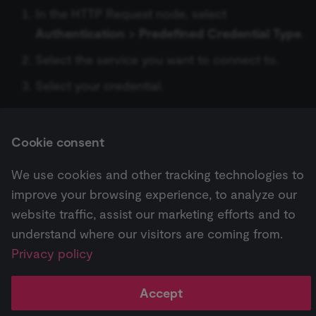
__sec__cid
n8n.io
1 day
Used by the
Zep
Google Business Profile
In the HTTP Request node, select
consent
Loop Over Items (Split in
ข้อมูลรับรอง Chargebee
management
Trigger
Authentication
>
Predefined Credential Type
.
platform
Batches)
Auto-fixing Output Parser
(Cookie-Script
Google Privacy
for short-ter
ข้อมูลรับรอง CircleCI
Select the service you want to connect to.
Google Sheets Trigger
visitor
Policy
verification.
Manual Trigger
Item List Output Parser
Select your credential.
ข้อมูลรับรอง Cisco Meraki
Gumroad Trigger
__sec__token
n8n.io
1 day
Used by the
consent
มาร์กดาวน์ (Markdown)
Structured Output Parser
management
Refer to
Custom API operations
for more
platform
ข้อมูลรับรอง Cisco Secure
Help Scout Trigger
(Cookie-Script
information.
Cookie consent
MCP Server Trigger
to validate th
Endpoint
Contextual Compression
authenticity o
Retriever
Hubspot Trigger
consent
interactions.
We use cookies and other tracking technologies to
รวมข้อมูล (Merge)
ข้อมูลรับรอง Cisco Umbrella
Next
_shopify_essential
1 year
This cookie is
improve your browsing experience, to analyze our
Shopify
MultiQuery Retriever
Invoice Ninja Trigger
essential for 
merch.n8n.io
QuestDB
n8n
secure check
ข้อมูลรับรอง Clearbit
website traffic, assist our marketing efforts and to
and payment
Vector Store Retriever
Jira Trigger
function on t
understand where our visitors are coming from.
merch store 
n8n Form
ข้อมูลรับรอง ClickUp
Pricing
Workflow
Feature
AI
is provided b
Privacy policy
Shopify.
Workflow Retriever
JotForm Trigger
↗
templates ↗
highlights ↗
highlights 
n8n Form Trigger
ข้อมูลรับรอง Clockify
CookieScriptConsent
1 year
This cookie is
CookieScript
Accept
used by Cook
.n8n.io
Character Text Splitter
Kafka Trigger
Script.com
service to
n8n Trigger