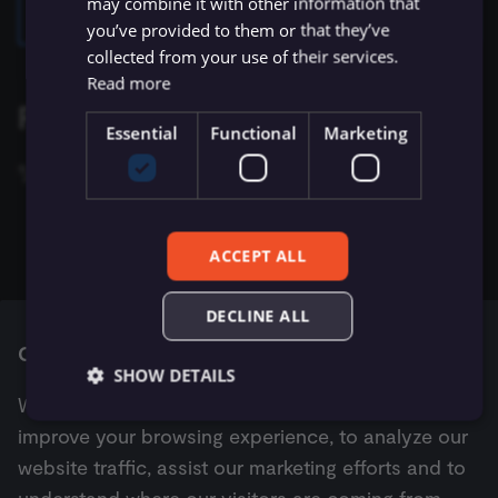
may combine it with other information that
ข้อมูล Binary
เปลี่ยนเจ้าของหรือชื่อผู้ใช้
Sentiment Analysis
การบล็อก Nodes
ใช้ Google Sheets เป็นแหล
s
งาน ลองดูที่หน้า
Box Trigger integrations
ของ n8n ได้เลย
you’ve provided to them or that they’ve
การรักษาความปลอดภัย
Chat Trigger
ข้อมูลรับรอง Airtable
ข้อมูล
Licenses และความเป็น
AMQP Sender
Permissions
Embeddings Google Vert
Metadata ของ n8n
collected from your use of their services.
e
n8n
ที่เก็บข้อมูลภายนอกสำหรับ
ส่วนตัว
การทำงานพร้อมกัน
LangChain Code
การเพิ่มความแข็งแกร่งให้
Read more
ข้อมูล Binary
แปลงเป็นไฟล์ (Convert to
ข้อมูลรับรอง Airtop
(Concurrency)
Task Runners
เรียก API เพื่อดึงข้อมูล
APITemplate.io
User
Embeddings HuggingFace
Convenience Methods
a
Find your Box Target ID
Starter Kits
File)
Simple Vector Store
Inference
Essential
Functional
Marketing
r
ข้อผิดพลาดเกี่ยวกับหน่วย
ข้อมูลรับรอง AlienVault
ผู้ช่วย AI
ตั้งค่า Human Fallback สำห
Asana
WhatsApp Business Account
ฟังก์ชันการแปลงข้อมูล
สถาปัตยกรรม
ความจำ
เข้ารหัสข้อมูล (Crypto)
AI Workflows
Milvus Vector Store
Embeddings Mistral Clou
วิธีหา Target ID ใน Box:
c
ข้อมูลรับรอง AMQP
Automizy
Workplace Security
h
การใช้งาน CLI
วันที่และเวลา (Date & Time)
ให้ AI ระบุ Parameters ของ
เปิดไฟล์หรือโฟลเดอร์ที่ต้องการ monitor
MongoDB Atlas Vector
Embeddings Ollama
Tool
ข้อมูลรับรอง Anthropic
Store
Autopilot
ACCEPT ALL
i
คัดลอก string หลัง
ใน URL ตัวอย่าง
folder/
ตัวช่วยดีบัก (Debug Helper)
Embeddings OpenAI
เช่น
เลข
n
https://app.box.com/folder/12345
Vector Database คืออะไร?
ข้อมูลรับรอง APITemplate.io
PGVector Vector Store
AWS Certificate Manager
DECLINE ALL
คือ target ID
12345
Edit Fields (Set)
Anthropic Chat Model
g
Cookie consent
เติมข้อมูล Pinecone Vecto
ข้อมูลรับรอง Asana
Pinecone Vector Store
AWS Comprehend
นำไปวางในช่อง
Target ID
ใน n8n
SHOW DETAILS
Database จากเว็บไซต์
แก้ไขรูปภาพ (Edit Image)
AWS Bedrock Chat Model
We use cookies and other tracking technologies to
ข้อมูลรับรอง Auth0
Qdrant Vector Store
AWS DynamoDB
improve your browsing experience, to analyze our
Email Trigger (IMAP)
Management
Azure OpenAI Chat Mode
Next
website traffic, assist our marketing efforts and to
Essential
Functional
Marketing
Supabase Vector Store
AWS Elastic Load Balancing
Brevo Trigger
Error Trigger
ข้อมูลรับรอง Automizy
DeepSeek Chat Model