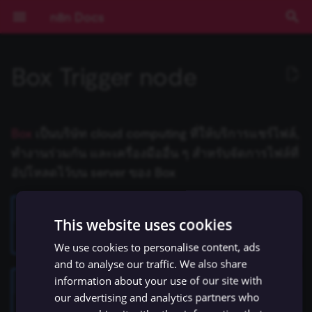
n8n Docs
T
Box Trigger node
y
เริ่มต้นใช้งาน
Activation Trigger
Action Network
Find your Box Target ID
Ad Account
ตัวเลือก Poll Mode
ปัญหาที่พบบ่อย
ปัญหาที่พบบ่อย
ปัญหาที่พบบ่อย
Root nodes
ข้อมูลรับรอง Action Network
Installation and
Overview
Community เทียบกับ
Expressions
บทช่วยสอน: สร้าง AI
การยืนยันตัวตน
ข้อกำหนดเบื้องต้น
RACKSYNC CO., LTD
เส้นทางการเรียนรู้
ทำความเข้าใจ Workflows
ตรรกะของ Flow
ภาพรวม
Source Control และ
บันทึกประจำรุ่น (Release
ช่องทางขอความช่วยเหลือ
ความเป็นส่วนตัวและความ
คีย์ลัด
ปัญหาที่พบบ่อย
ปัญหาที่พบบ่อย
ปัญหาที่พบบ่อย
Templates และตัวอย่าง
ปัญหาที่พบบ่อย
การพัฒนา Workflow
ปัญหาที่พบบ่อย
ปัญหาที่พบบ่อย
การดำเนินการกับ Draft
การดำเนินการกับ Calenda
การดำเนินการกับ File
การดำเนินการกับ Docume
ปัญหาที่พบบ่อย
ปัญหาที่พบบ่อย
การดำเนินการกับ Assistan
ปัญหาที่พบบ่อย
ปัญหาที่พบบ่อย
การดำเนินการกับ Chat
ปัญหาที่พบบ่อย
AI Agent
Default Data Loader
Google OAuth2 สำหรับ
Gmail
Gmail
GUI installation
Choose a node type
Set up your development
Run your node locally
Submit community nodes
npm
Environment Variables
การบันทึก Log
ภาพรวม
ภาพรวม
AI Starter Kit
ภาพรวม
คำสั่ง CLI
ภาพรวม
สร้าง Variables แบบกำหน
การจัดการวันที่
ภาพรวม
บทนำ
p
management
Enterprise
Workflow ใน n8n
(Authentication)
Environments
Notes)
ปลอดภัย
บริการเดียว
environment
เอง
e
การใช้งานแอปพลิเคชัน
รวมข้อมูล (Aggregate)
ActiveCampaign
Application
ปัญหาที่พบบ่อย
Sub-nodes
ข้อมูลรับรอง
Plan your node
การใช้งาน Code Node
Deployment
เลือก n8n ในแบบของคุณ
จัดการ Credentials
ข้อมูล
เข้าถึง Dashboard ผู้ดูแลร
การมีส่วนร่วม
ปัญหาที่พบบ่อย
ปัญหาที่พบบ่อย
การดำเนินการกับ Label
การดำเนินการกับ Event
การดำเนินการกับ File และ
การดำเนินการกับ Sheet
การดำเนินการกับ Audio
การดำเนินการกับ Callback
Basic LLM Chain
GitHub Document Loader
Outlook.com
Outlook.com
Manual installation
Choose a node building
Node linter
Install private nodes
Docker
วิธีการกำหนดค่า
การติดตาม (Monitoring)
ประสิทธิภาพและการวัดผล
ตั้งค่า SSL
โครงสร้างฐานข้อมูล
Input ของ Node ปัจจุบัน
Query JSON ด้วย JMESPa
แนวคิด LangChain ใน n8n
Chain คืออะไร?
Box
เป็นบริษัท cloud computing ที่ให้บริการแชร์ไฟล์,
ActiveCampaign
Risks
การติดตั้ง
LangChain ใน n8n
Pagination
Cloud
Secrets ภายนอก
คู่มือการย้ายไป v1.0
Sustainable Use License
Folder
ภายใน Document
Google OAuth2 แบบทั่วไป
style
Tutorial: Build a declarati
(Benchmarking)
t
ทำงานร่วมกัน และเครื่องมืออื่น ๆ สำหรับจัดการไฟล์ที่
style node
แนวคิดหลัก
แปลงข้อมูลด้วย AI (AI
Adalo
Certificate Transparency
Build your node
การเขียน Code ด้วย AI
การกำหนดค่า
เริ่มต้นแบบเร็ว!
จัดการผู้ใช้และการเข้าถึง
อภิธานศัพท์
การดำเนินการกับ Messag
การดำเนินการกับ File
การดำเนินการกับ File
Question and Answer
Embeddings AWS Bedroc
Yahoo
Yahoo
Troubleshooting
การตั้งค่าเซิร์ฟเวอร์
ตัวอย่างการกำหนดค่า
การตรวจสอบความปลอดภั
ตั้งค่า SSO
Output ของ Node อื่นๆ
ตัวอย่าง Methods และ
แหล่งเรียนรู้ LangChain
Agent คืออะไร?
อัปโหลดไว้บน server ของ Box
o
Transform)
ข้อมูลรับรอง Acuity
Blocklist
การกำหนดค่า
ตัวอย่างและแนวคิด
การใช้งาน API Playground
(Configuration)
อัปเดตเวอร์ชัน n8n Cloud
การสตรีม Log
การดำเนินการกับ Folder
ปัญหาที่พบบ่อย
Chain
Google Service Account
Node UI design
(Security Audit)
การกำหนดค่า Queue Mod
Variables ที่มีมาให้
Scheduling
(Configuration)
Tutorial: Build a
n8n Cloud
Affinity
Group
Test your node
Methods และ Variables ที่
คอร์สวิดีโอ
คีย์ลัด
การดำเนินการกับ Thread
การดำเนินการกับ Image
การดำเนินการกับ Messag
Embeddings Azure OpenA
การอัปเดต
ฐานข้อมูลและการตั้งค่าที่
การตรวจสอบความปลอดภั
วันที่และเวลา
ใช้ LangSmith กับ n8n
ตัวอย่างเปรียบเทียบ Agents
s
Credentials
programmatic-style node
Code
Using community nodes
มีมาให้
การอ้างอิง API
การจัดการ Workflow
ตั้งค่า Timezone
Insights
การดำเนินการกับ Shared
Summarization Chain
Choose node file structu
รองรับ
การควบคุมการทำงานพร้อ
(Security Audit)
Expressions
กับ Chains
This website uses cookies
t
ข้อมูลรับรอง Adalo
การบันทึก Log และการ
Drive
กัน (Concurrency)
ฟีเจอร์ Enterprise
Agile CRM
Instagram
Deploy your node
คอร์สแบบข้อความ
ปัญหาที่พบบ่อย
การดำเนินการกับ Text
ปัญหาที่พบบ่อย
Embeddings Cohere
JMESPath
คุณสามารถดูข้อมูลการตั้งค่า authentication สำหรับ node นี้ได้
ที่นี่
We use cookies to personalise content, ads
ติดตาม (Monitoring)
Reference
a
เปรียบเทียบข้อมูล (Compare
Troubleshooting
Variables แบบกำหนดเอง
Templates ของ Workflow
IP Address ของ Cloud
License Key
Information Extractor
Task Runners
ปิดใช้งาน API
Code Node
Memory คืออะไร?
and to analyse our traffic. We also share
Datasets)
ข้อมูลรับรอง Affinity
ปัญหาที่พบบ่อย
ข้อมูลการรัน (Execution
รุ่นที่เผยแพร่ (Releases)
Airtable
Link
ปัญหาที่พบบ่อย
Embeddings Google Gemi
HTTP Node
r
information about your use of our site with
การขยายระบบและ
Data)
Building community nodes
Cookbook (สูตรสำเร็จ)
White labelling
การจัดการข้อมูล Cloud
Text Classifier
การจัดการผู้ใช้ (สำหรับ Sel
เลือกไม่เข้าร่วมการเก็บข้อม
HTTP Request Node
Tool คืออะไร?
Examples and templates
our advertising and analytics partners who
t
ประสิทธิภาพ (Scaling)
บีบอัดไฟล์ (Compression)
ข้อมูลรับรอง Agile CRM
Hosted)
ความช่วยเหลือและชุมชน
Airtop
Page
Embeddings Google PaL
LangChain Code Node
ถ้าต้องการดูตัวอย่างการใช้งานและ workflow template เพื่อเริ่มต้นใช้