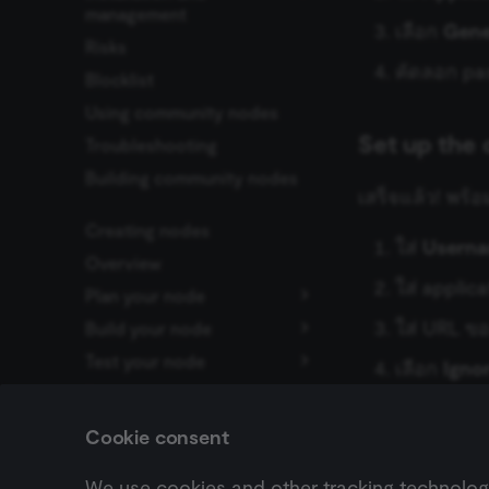
management
เลือก
Gene
__sec_crid
Risks
GUI installation
คัดลอก pas
Blocklist
Manual installation
__sec__fid
Using community nodes
localization
Set up the 
Troubleshooting
Building community nodes
csrftoken
เสร็จแล้ว! พร้อ
Creating nodes
ใส่
Usern
sessionid
Overview
ใส่ applic
Plan your node
edx-jwt-cookie-
ใส่ URL ข
Build your node
Choose a node type
header-payload
Test your node
Choose a node building
Set up your development
เลือก
Igno
style
environment
Deploy your node
Run your node locally
validation
edx-jwt-cookie-
Node UI design
Tutorial: Build a
signature
Node linter
Submit community nodes
Cookie consent
declarative-style node
Choose node file structure
Troubleshooting
Install private nodes
Tutorial: Build a
openedx-language-
Previous
We use cookies and other tracking technologie