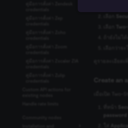
คู่มือการตั้งค่า Zendesk
เปิดหน้า
pr
credentials
เลือก
Secu
คู่มือการตั้งค่า Zep
credentials
เลือก
Two-
คู่มือการตั้งค่า Zoho
Essential cookies all
ถ้ายังไม่ไ
credentials
cannot be used proper
คู่มือการตั้งค่า Zoom
เลือกว่าจ
Name
credentials
ดูรายละเอียดเพิ
คู่มือการตั้งค่า Zscaler ZIA
__sec__ghost
credentials
__sec__cid
คู่มือการตั้งค่า Zulip
Create an a
credentials
__sec__token
Custom API actions for
เมื่อเปิด Two-
existing nodes
_shopify_essential
Handle rate limits
ที่หน้า
Secu
CookieScriptConse
password
Community nodes
ใส่
Applic
Installation and
__sec_tid