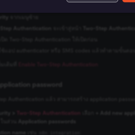
ofile
ของคุณใน WordPress
rity
จากเมนูซ้าย
Essential
Functional
Marketing
Step Authentication
จะเข้าสู่หน้า
Two-Step Authentic
ow core website functionality such as user login, account management, and consent pre
ด้เปิด Two-Step Authentication ให้เปิดก่อน
ly without these strictly necessary cookies.
ะใช้แอป authenticator หรือ SMS codes แล้วทำตามขั้นตอ
Provider
/
Expiration
Description
Domain
่มเติมที่
Enable Two-Step Authentication
n8n.io
9 months
Used by the consent management platform (Cookie-S
4 weeks
automated or suspicious browsing activity.
n8n.io
1 day
Used by the consent management platform (Cookie-Sc
term visitor verification.
pplication password
n8n.io
1 day
Used by the consent management platform (Cookie-Sc
the authenticity of consent interactions.
Step Authentication แล้ว สามารถสร้าง application passw
1 year
This cookie is essential for the secure checkout an
Shopify
on the merch store and is provided by Shopify.
merch.n8n.io
Google Privacy Policy
rity >
Two-Step Authentication
เลือก
+ Add new appl
nt
1 year
This cookie is used by Cookie-Script.com service to 
CookieScript
cookie consent preferences. It is necessary for Cook
ในส่วน
Application passwords
.n8n.io
banner to work properly.
ation name
เช่น
n8n integration
n8n.io
9 months
Used by the consent management platform (Cookie-Sc