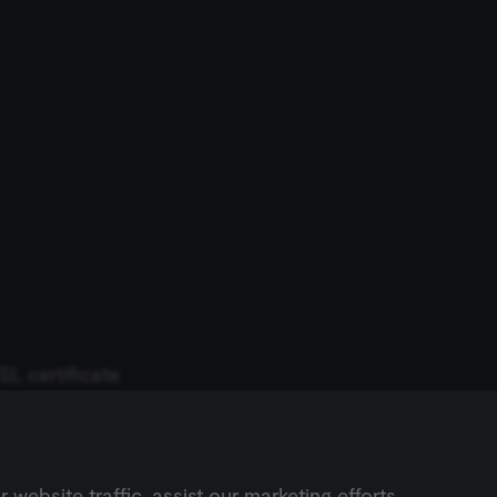
ript) to verify
ript) for anti-
preference for the
ng portal (Open edX
SRF) by verifying
, assessments, data
learning portal
; without it the
mit work.
learning portal
T used to
ends and backend
SL certificate
ปิด)
ng portal (Open edX).
ept separate and
longside the header-
earning portal (Open
Next
ebsite traffic, assist our marketing efforts