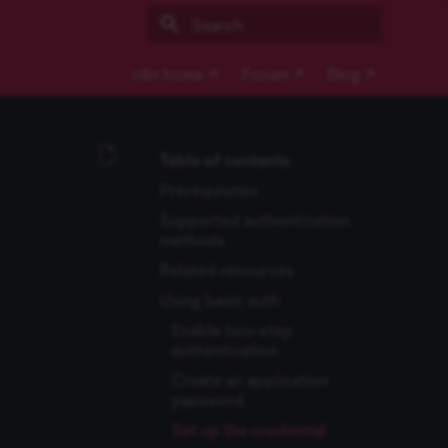
Type to start searching
n8n home ↗
Forum ↗
Blog ↗
Table of contents
Prerequisites
Supported authentication
methods
Related resources
Using basic auth
Enable two-step
authentication
Create an application
password
Set up the credential