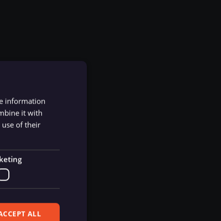
re information
mbine it with
use of their
keting
ใน WordPress
ACCEPT ALL