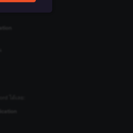
ation
ferences. The website
น
cript) to detect
ript) for short-
ript) to validate
ord ได้เลย:
d payment function
ication
remember visitor
ie-Script.com cookie
ript) to track the