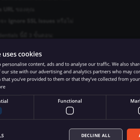
s URL
ของคุณ
่าจะ
Ignore SSL Issues
หรือไม่
ntials นี้มี 3 ขั้นตอน:
-step authentication
e uses cookies
 application password
 personalise content, ads and to analyse our traffic. We also sha
 our site with our advertising and analytics partners who may co
 credential
 that you’ve provided to them or that they’ve collected from your 
ore
้นตอนด้านล่าง
tial
Functional
Mar
step authentication
pplication password ต้องเปิด Two-Step Authentication 
ว
ข้ามไปขั้นตอนถัดไป
ได้เลย
LS
DECLINE ALL