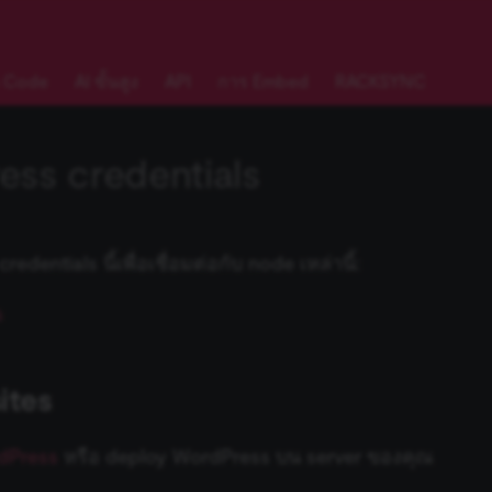
 Code
AI ขั้นสูง
API
การ Embed
RACKSYNC
ss credentials
dentials นี้เพื่อเชื่อมต่อกับ node เหล่านี้:
s
ites
dPress
หรือ deploy WordPress บน server ของคุณ