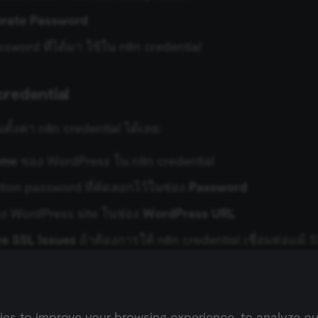
3 weeks
consent session and ensure banner integrity.
rate Password
n8n.io
9 months
Used by the consent management platform (Cookie-Sc
4 weeks
returning visitors and prevent abuse.
sword ที่ได้มา ใช้ใน n8n credential
n8n.io
9 months
Used by the consent management platform (Cookie-Sc
3 weeks
fraud protection and bot detection.
1 year
Used by Shopify to store the user's locale/language 
Shopify
credential
merch store.
merch.n8n.io
learn.n8n.io
1 year
Strictly necessary security cookie for the n8n learni
มตั้งค่า n8n credential ได้เลย:
LMS). Protects against Cross-Site Request Forgery (C
that form submissions and API requests (enrolments
exports) originate from the legitimate user session.
ame
ของ WordPress ใน n8n credential
learn.n8n.io
2 weeks
Strictly necessary authentication cookie for the n8n 
(Open edX LMS). Identifies the logged-in user session
ation password ที่คัดลอกไว้ในช่อง
Password
user is signed out and cannot access courses or sub
learn.n8n.io
2 weeks
Strictly necessary authentication cookie for the n8n 
อง WordPress site ในช่อง
WordPress URL
(Open edX). Contains the header+payload of the JW
authenticate the user across Open edX micro-front
re SSL Issues
ถ้าต้องการให้ n8n credential เชื่อมต่อแม้ S
services (enrolments, grades, discussions).
 จะล้มเหลว (เปิด) หรือจะให้เช็ค SSL certificate ตามปกติ (
learn.n8n.io
2 weeks
Strictly necessary security cookie for the n8n learni
Holds the cryptographic signature half of the JWT (k
HttpOnly) that validates token integrity; required a
payload cookie to stay authenticated across MFEs.
learn.n8n.io
1 year
Strictly necessary functionality cookie for the n8n l
s to improve your browsing experience, to analyze our w