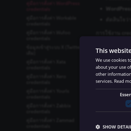
คู่มือการตั้งค่า WordPress
WordPres
credentials
คู่มือการตั้งค่า Workable
ตัดสินใจว
credentials
คู่มือการตั้งค่า Wufoo
การใช้งาน crede
credentials
Enable two
ข้อมูลเข้าสู่ระบบ X (Twitter
This websit
เดิม)
Create an
We use cookies to
คู่มือการตั้งค่า Xata
about your use of
credentials
Set up the
other information
คู่มือการตั้งค่า Xero
services.
Read m
ดูวิธีทำแต่ละขั
credentials
คู่มือการตั้งค่า Yourls
Essen
credentials
Enable two-
คู่มือการตั้งค่า Zabbix
credentials
ก่อนจะสร้าง a
คู่มือการตั้งค่า Zammad
ก่อน ถ้าเปิดแล้
credentials
SHOW DETAI