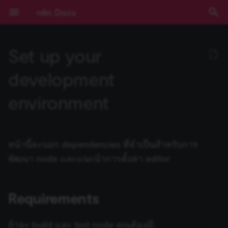
n8n Docs
I
Set up your
n
เริ่มต้นใช้งาน
ประเภท Node
Installation and
Choose a node type
Requirements
Node UI elements
Run your node locally
Submit community nodes
Community เทียบกับ
Expressions
บทช่วยสอน: สร้าง AI
การยืนยันตัวตน
ข้อกำหนดเบื้องต้น
RACKSYNC CO., LTD
เส้นทางการเรียนรู้
ทำความเข้าใจ Workflows
ตรรกะของ Flow
ภาพรวม
Source Control และ
บันทึกประจำรุ่น (Release
ช่องทางขอความช่วยเหลือ
ความเป็นส่วนตัวและความ
Activation Trigger
Action Network
ActiveCampaign Trigger
Root nodes
ข้อมูลรับรอง Action Netw
GUI installation
Structure
npm
Environment Variables
การบันทึก Log
ภาพรวม
ภาพรวม
AI Starter Kit
ภาพรวม
คำสั่ง CLI
ภาพรวม
สร้าง Variables แบบกำหน
การจัดการวันที่
ภาพรวม
บทนำ
i
development
management
Enterprise
Workflow ใน n8n
(Authentication)
Environments
Notes)
ปลอดภัย
เอง
t
การใช้งานแอปพลิเคชัน
Core Nodes
Choose a node building
Editor setup
Code standards
Node linter
Install private nodes
การใช้งาน Code Node
Deployment
เลือก n8n ในแบบของคุณ
จัดการ Credentials
ข้อมูล
เข้าถึง Dashboard ผู้ดูแลร
การมีส่วนร่วม
รวมข้อมูล (Aggregate)
ActiveCampaign
Acuity Scheduling Trigger
Sub-nodes
ข้อมูลรับรอง
Manual installation
Standard parameters
Docker
วิธีการกำหนดค่า
การติดตาม (Monitoring)
ประสิทธิภาพและการวัดผล
ตั้งค่า SSL
โครงสร้างฐานข้อมูล
Input ของ Node ปัจจุบัน
Query JSON ด้วย JMESPa
แนวคิด LangChain ใน n8n
Chain คืออะไร?
environment
Risks
style
การติดตั้ง
LangChain ใน n8n
Pagination
Cloud
Secrets ภายนอก
คู่มือการย้ายไป v1.0
Sustainable Use License
ActiveCampaign
(Benchmarking)
i
แนวคิดหลัก
Actions
Versioning
Troubleshooting
การเขียน Code ด้วย AI
การกำหนดค่า
เริ่มต้นแบบเร็ว!
จัดการผู้ใช้และการเข้าถึง
อภิธานศัพท์
แปลงข้อมูลด้วย AI (AI
Adalo
Affinity Trigger
Declarative-style
การตั้งค่าเซิร์ฟเวอร์
ตัวอย่างการกำหนดค่า
การตรวจสอบความปลอดภั
ตั้งค่า SSO
Output ของ Node อื่นๆ
ตัวอย่าง Methods และ
แหล่งเรียนรู้ LangChain
Agent คืออะไร?
a
Blocklist
Node UI design
การกำหนดค่า
ตัวอย่างและแนวคิด
การใช้งาน API Playground
(Configuration)
อัปเดตเวอร์ชัน n8n Cloud
การสตรีม Log
Transform)
ข้อมูลรับรอง Acuity
parameters
(Security Audit)
การกำหนดค่า Queue Mod
Variables ที่มีมาให้
(Configuration)
หน้านี้จะบอก dependencies ที่จำเป็นสำหรับการ
Scheduling
n8n Cloud
Triggers
Choose node file structure
Methods และ Variables ที่
คอร์สวิดีโอ
คีย์ลัด
Affinity
Airtable Trigger
การอัปเดต
ฐานข้อมูลและการตั้งค่าที่
การตรวจสอบความปลอดภั
วันที่และเวลา
ใช้ LangSmith กับ n8n
ตัวอย่างเปรียบเทียบ Agents
l
Using community nodes
Choose node file structure
มีมาให้
การอ้างอิง API
การจัดการ Workflow
ตั้งค่า Timezone
Insights
Code
Programmatic-style
รองรับ
การควบคุมการทำงานพร้อ
(Security Audit)
Expressions
กับ Chains
พัฒนา node และแนะนำการตั้งค่า editor
i
การบันทึก Log และการ
ข้อมูลรับรอง Adalo
parameters
กัน (Concurrency)
ฟีเจอร์ Enterprise
Cluster nodes
Base files
คอร์สแบบข้อความ
Agile CRM
AMQP Trigger
JMESPath
ติดตาม (Monitoring)
z
Troubleshooting
Variables แบบกำหนดเอง
Templates ของ Workflow
IP Address ของ Cloud
License Key
เปรียบเทียบข้อมูล (Compar
Task Runners
ปิดใช้งาน API
Code Node
Memory คืออะไร?
Datasets)
ข้อมูลรับรอง Affinity
Programmatic-style exec
ข้อมูลการรัน (Execution
รุ่นที่เผยแพร่ (Releases)
Credentials
Codex files
Airtable
Asana Trigger
HTTP Node
Requirements
i
การขยายระบบและ
method
Data)
Building community nodes
Cookbook (สูตรสำเร็จ)
White labelling
การจัดการข้อมูล Cloud
การจัดการผู้ใช้ (สำหรับ Sel
เลือกไม่เข้าร่วมการเก็บข้อม
HTTP Request Node
Tool คืออะไร?
n
ประสิทธิภาพ (Scaling)
บีบอัดไฟล์ (Compression)
ข้อมูลรับรอง Agile CRM
Hosted)
ความช่วยเหลือและชุมชน
Custom API actions for
Credentials files
Airtop
Autopilot Trigger
LangChain Code Node
ถ้าจะ build และ test node คุณต้องมี: