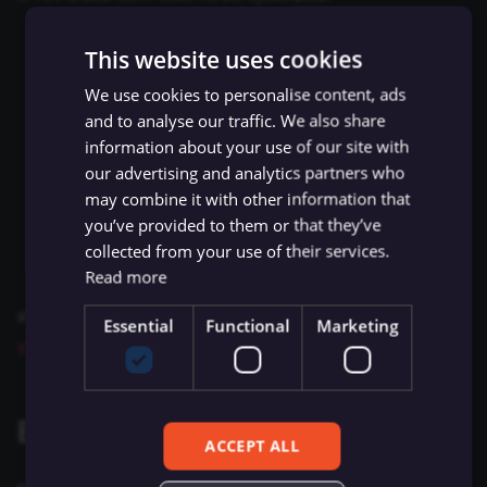
ข้อมูล Binary
existing nodes
เปลี่ยนเจ้าของหรือชื่อผู้ใช้
การบล็อก Nodes
ใช้ Google Sheets เป็นแหล
g
การรักษาความปลอดภัย
Chat Trigger
ข้อมูลรับรอง Airtable
ข้อมูล
Licenses และความเป็น
HTTP request helpers
AMQP Sender
AWS SNS Trigger
Metadata ของ n8n
Node.js และ npm (เวอร์ชันขั้นต่ำ Node 18.17.0)
This website uses cookies
s
n8n
ที่เก็บข้อมูลภายนอกสำหรับ
ส่วนตัว
Handle rate limits
การทำงานพร้อมกัน
การเพิ่มความแข็งแกร่งให้
ดูวิธีติดตั้งผ่าน nvm (Node Version Manager)
ข้อมูล Binary
(Concurrency)
แปลงเป็นไฟล์ (Convert to
ข้อมูลรับรอง Airtop
Task Runners
เรียก API เพื่อดึงข้อมูล
Item linking
APITemplate.io
Bitbucket Trigger
Convenience Methods
We use cookies to personalise content, ads
e
สำหรับ Linux, Mac, และ WSL (Windows
Starter Kits
File)
and to analyse our traffic. We also share
Subsystem for Linux) ได้ที่
ที่นี่
สำหรับ Windows
a
ข้อผิดพลาดเกี่ยวกับหน่วย
ผู้ช่วย AI
ข้อมูลรับรอง AlienVault
ตั้งค่า Human Fallback สำห
Asana
Box Trigger
ฟังก์ชันการแปลงข้อมูล
information about your use of our site with
ดูคู่มือ Microsoft
Install NodeJS on Windows
สถาปัตยกรรม
ความจำ
เข้ารหัสข้อมูล (Crypto)
AI Workflows
our advertising and analytics partners who
r
ข้อมูลรับรอง AMQP
Automizy
Brevo Trigger
may combine it with other information that
n8n ที่รัน local ในเครื่องคุณ ติดตั้ง n8n ได้ด้วย
c
การใช้งาน CLI
วันที่และเวลา (Date & Time
ให้ AI ระบุ Parameters ของ
you’ve provided to them or that they’ve
แล้วทำตามขั้นตอนใน
Run
npm install n8n -g
Tool
ข้อมูลรับรอง Anthropic
Autopilot
Calendly Trigger
collected from your use of their services.
h
your node locally
เพื่อทดสอบ node ของคุณ
ตัวช่วยดีบัก (Debug Helper
Read more
Vector Database คืออะไร?
ข้อมูลรับรอง APITemplate.
AWS Certificate Manager
Cal Trigger
ควรติดตั้ง
git
ด้วย เพื่อ clone และใช้
n8n-node-
Edit Fields (Set)
Essential
Functional
Marketing
starter
เติมข้อมูล Pinecone Vecto
ข้อมูลรับรอง Asana
AWS Comprehend
Chargebee Trigger
Database จากเว็บไซต์
แก้ไขรูปภาพ (Edit Image)
ข้อมูลรับรอง Auth0
AWS DynamoDB
ClickUp Trigger
Editor setup
Email Trigger (IMAP)
Management
ACCEPT ALL
AWS Elastic Load Balanci
Clockify Trigger
Error Trigger
ข้อมูลรับรอง Automizy