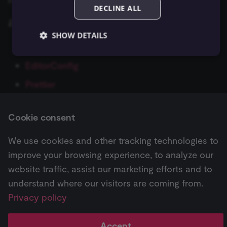
n8n แนะนำให้ใช้
VS Code
เป็น editor
DECLINE ALL
AWS Lambda
ConvertKit Trigger
ติดตั้ง extension เหล่านี้:
Execute Command
ข้อมูลรับรอง Autopilot
SHOW DETAILS
AWS Rekognition
Copper Trigger
ESLint
รันซับเวิร์กโฟลว์ (Execute
ข้อมูลรับรอง AWS
Sub-workflow)
AWS S3
crowd.dev Trigger
EditorConfig
ข้อมูลรับรอง Azure OpenA
Essential
Functional
Marketing
Prettier
Execute Sub-workflow
AWS SES
Customer.io Trigger
Essential cookies allow core website functionality
Trigger
ข้อมูลรับรอง Azure Storag
such as user login, account management, and consent
ถ้าใช้ VS Code และ extension เหล่านี้ คุณจะเห็น
AWS SNS
Emelia Trigger
preferences. The website cannot be used properly
Cookie consent
without these strictly necessary cookies.
warning จาก n8n node linter ขณะเขียนโค้ดทันที
ข้อมูลการรัน (Execution
ข้อมูลรับรอง BambooHR
Data)
Provider
/
AWS SQS
Eventbrite Trigger
We use cookies and other tracking technologies to
Name
Expiration
Description
Domain
ข้อมูลรับรอง Bannerbear
improve your browsing experience, to analyze our
__sec__ghost
n8n.io
9 months
Used by the
ดึงข้อมูลจากไฟล์ (Extract
AWS Textract
Facebook Lead Ads Trigg
Next
4 weeks
consent
website traffic, assist our marketing efforts and to
Tutorial: Build a declarative-style node
From File)
ข้อมูลรับรอง Baserow
management
platform
understand where our visitors are coming from.
AWS Transcribe
Facebook Trigger
(Cookie-Script
to detect
Privacy policy
กรองข้อมูล (Filter)
ข้อมูลรับรอง Beeminder
automated or
Pricing
Workflow
Feature
AI
suspicious
Azure Storage
Figma Trigger (Beta)
browsing
↗
templates ↗
highlights ↗
highlights 
FTP
ข้อมูลรับรอง Bitbucket
activity.
Accept