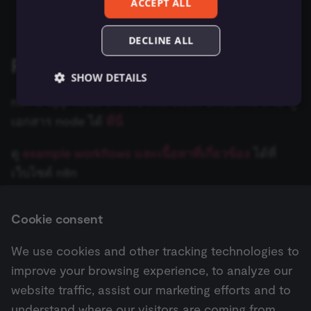
ACCEPT ALL
On Folder Updates
Zep Vector Store
AWS Lambda
Execute Command
ข้อมูลรับรอง Autopilot
Google Gemini Chat Mod
DECLINE ALL
AWS Rekognition
Related resources
รันซับเวิร์กโฟลว์ (Execute
ข้อมูลรับรอง AWS
Google Vertex Chat Mode
SHOW DETAILS
Sub-workflow)
AWS S3
n8n มี app node สำหรับ Microsoft OneDrive ด้วย ดู
ข้อมูลรับรอง Azure OpenAI
Groq Chat Model
Execute Sub-workflow
AWS SES
เอกสาร node ได้
ที่นี่
Trigger
ข้อมูลรับรอง Azure Storage
Mistral Cloud Chat Model
Essential
Functional
Marketing
ดู
example workflows และเนื้อหาที่เกี่ยวข้อง
ได้ที่
AWS SNS
Essential cookies allow core website functionality
ข้อมูลการรัน (Execution
ข้อมูลรับรอง BambooHR
Ollama Chat Model
เว็บไซต์ n8n
such as user login, account management, and consent
preferences. The website cannot be used properly
Data)
AWS SQS
without these strictly necessary cookies.
ข้อมูลรับรอง Bannerbear
ดูรายละเอียดเกี่ยวกับ API ของ OneDrive ได้ที่
OpenAI Chat Model
Provider
/
Cookie consent
ดึงข้อมูลจากไฟล์ (Extract
AWS Textract
Name
Expiration
Description
Microsoft's OneDrive API documentation
Domain
From File)
ข้อมูลรับรอง Baserow
OpenRouter Chat Model
__sec__ghost
n8n.io
9 months
Used by the
We use cookies and other tracking technologies to
AWS Transcribe
4 weeks
consent
management
กรองข้อมูล (Filter)
improve your browsing experience, to analyze our
ข้อมูลรับรอง Beeminder
Cohere Model
platform
Next
(Cookie-Script
Azure Storage
website traffic, assist our marketing efforts and to
Microsoft Outlook Trigger
to detect
FTP
ข้อมูลรับรอง Bitbucket
automated or
Ollama Model
understand where our visitors are coming from.