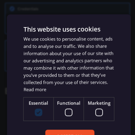
ข้อมูล Binary
เปลี่ยนเจ้าของหรือชื่อผู้ใช้
Sentiment Analysis
การบล็อก Nodes
ใช้ Google Sheets เป็นแหล
g
การรักษาความปลอดภัย
Chat Trigger
ข้อมูลรับรอง Airtable
ข้อมูล
Credentials
Licenses และความเป็น
AMQP Sender
Permissions
Embeddings Google Vert
Metadata ของ n8n
s
n8n
ที่เก็บข้อมูลภายนอกสำหรับ
ส่วนตัว
การทำงานพร้อมกัน
LangChain Code
การเพิ่มความแข็งแกร่งให้
คุณสามารถดูข้อมูลการเชื่อมต่อ (authentication) สำหรับ node นี้ได้
ที่
ข้อมูล Binary
แปลงเป็นไฟล์ (Convert to
ข้อมูลรับรอง Airtop
(Concurrency)
Task Runners
เรียก API เพื่อดึงข้อมูล
APITemplate.io
User
Embeddings HuggingFace
Convenience Methods
e
นี่
This website uses cookies
Starter Kits
File)
Simple Vector Store
Inference
a
ข้อผิดพลาดเกี่ยวกับหน่วย
ข้อมูลรับรอง AlienVault
ผู้ช่วย AI
ตั้งค่า Human Fallback สำห
We use cookies to personalise content, ads
Asana
WhatsApp Business Account
ฟังก์ชันการแปลงข้อมูล
สถาปัตยกรรม
ความจำ
เข้ารหัสข้อมูล (Crypto)
AI Workflows
and to analyse our traffic. We also share
Milvus Vector Store
Embeddings Mistral Clou
Examples and templates
r
information about your use of our site with
ข้อมูลรับรอง AMQP
Automizy
Workplace Security
สำหรับตัวอย่างการใช้งานและ template เพื่อเริ่มต้นใช้งาน ดูได้ที่หน้า
c
การใช้งาน CLI
our advertising and analytics partners who
วันที่และเวลา (Date & Time)
ให้ AI ระบุ Parameters ของ
MongoDB Atlas Vector
Embeddings Ollama
Microsoft OneDrive integrations
ของ n8n
may combine it with other information that
Tool
ข้อมูลรับรอง Anthropic
Store
Autopilot
h
you’ve provided to them or that they’ve
ตัวช่วยดีบัก (Debug Helper)
Embeddings OpenAI
collected from your use of their services.
Vector Database คืออะไร?
ข้อมูลรับรอง APITemplate.io
PGVector Vector Store
AWS Certificate Manager
Events
Read more
Edit Fields (Set)
Anthropic Chat Model
เติมข้อมูล Pinecone Vecto
ข้อมูลรับรอง Asana
Pinecone Vector Store
AWS Comprehend
Essential
Functional
Marketing
Database จากเว็บไซต์
แก้ไขรูปภาพ (Edit Image)
AWS Bedrock Chat Model
On File Created
ข้อมูลรับรอง Auth0
Qdrant Vector Store
AWS DynamoDB
On File Updated
Email Trigger (IMAP)
Management
Azure OpenAI Chat Mode
Supabase Vector Store
AWS Elastic Load Balancing
On Folder Created
Error Trigger
ข้อมูลรับรอง Automizy
DeepSeek Chat Model