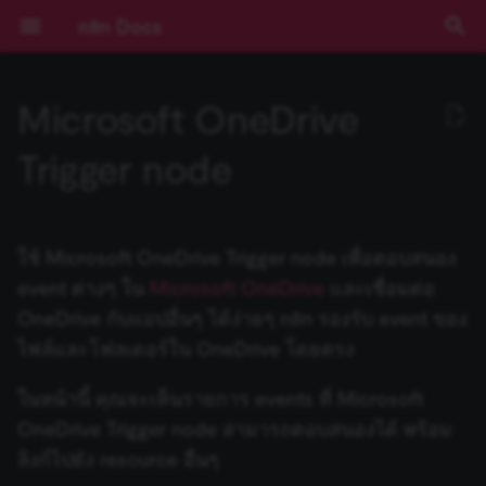
n8n Docs
I
Microsoft OneDrive
n
เริ่มต้นใช้งาน
Activation Trigger
Action Network
Ad Account
ตัวเลือก Poll Mode
ปัญหาที่พบบ่อย
ปัญหาที่พบบ่อย
Events
ปัญหาที่พบบ่อย
Root nodes
ข้อมูลรับรอง Action Network
Installation and
Overview
Community เทียบกับ
Expressions
บทช่วยสอน: สร้าง AI
การยืนยันตัวตน
ข้อกำหนดเบื้องต้น
RACKSYNC CO., LTD
เส้นทางการเรียนรู้
ทำความเข้าใจ Workflows
ตรรกะของ Flow
ภาพรวม
Source Control และ
บันทึกประจำรุ่น (Release
ช่องทางขอความช่วยเหลือ
ความเป็นส่วนตัวและความ
คีย์ลัด
ปัญหาที่พบบ่อย
ปัญหาที่พบบ่อย
ปัญหาที่พบบ่อย
Templates และตัวอย่าง
ปัญหาที่พบบ่อย
การพัฒนา Workflow
ปัญหาที่พบบ่อย
ปัญหาที่พบบ่อย
การดำเนินการกับ Draft
การดำเนินการกับ Calenda
การดำเนินการกับ File
การดำเนินการกับ Docume
ปัญหาที่พบบ่อย
ปัญหาที่พบบ่อย
การดำเนินการกับ Assistan
ปัญหาที่พบบ่อย
ปัญหาที่พบบ่อย
การดำเนินการกับ Chat
ปัญหาที่พบบ่อย
AI Agent
Default Data Loader
Google OAuth2 สำหรับ
Gmail
Gmail
GUI installation
Choose a node type
Set up your development
Run your node locally
Submit community nodes
npm
Environment Variables
การบันทึก Log
ภาพรวม
ภาพรวม
AI Starter Kit
ภาพรวม
คำสั่ง CLI
ภาพรวม
สร้าง Variables แบบกำหน
การจัดการวันที่
ภาพรวม
บทนำ
i
Trigger node
management
Enterprise
Workflow ใน n8n
(Authentication)
Environments
Notes)
ปลอดภัย
บริการเดียว
environment
เอง
t
การใช้งานแอปพลิเคชัน
รวมข้อมูล (Aggregate)
ActiveCampaign
Application
ปัญหาที่พบบ่อย
Related resources
Sub-nodes
ข้อมูลรับรอง
Plan your node
การใช้งาน Code Node
Deployment
เลือก n8n ในแบบของคุณ
จัดการ Credentials
ข้อมูล
เข้าถึง Dashboard ผู้ดูแลร
การมีส่วนร่วม
ปัญหาที่พบบ่อย
ปัญหาที่พบบ่อย
การดำเนินการกับ Label
การดำเนินการกับ Event
การดำเนินการกับ File และ
การดำเนินการกับ Sheet
การดำเนินการกับ Audio
การดำเนินการกับ Callback
Basic LLM Chain
GitHub Document Loader
Outlook.com
Outlook.com
Manual installation
Choose a node building
Node linter
Install private nodes
Docker
วิธีการกำหนดค่า
การติดตาม (Monitoring)
ประสิทธิภาพและการวัดผล
ตั้งค่า SSL
โครงสร้างฐานข้อมูล
Input ของ Node ปัจจุบัน
Query JSON ด้วย JMESPa
แนวคิด LangChain ใน n8n
Chain คืออะไร?
ActiveCampaign
Risks
การติดตั้ง
LangChain ใน n8n
Pagination
Cloud
Secrets ภายนอก
คู่มือการย้ายไป v1.0
Sustainable Use License
Folder
ภายใน Document
Google OAuth2 แบบทั่วไป
style
Tutorial: Build a declarati
(Benchmarking)
i
style node
แนวคิดหลัก
แปลงข้อมูลด้วย AI (AI
Adalo
Certificate Transparency
Build your node
การเขียน Code ด้วย AI
การกำหนดค่า
เริ่มต้นแบบเร็ว!
จัดการผู้ใช้และการเข้าถึง
อภิธานศัพท์
การดำเนินการกับ Messag
การดำเนินการกับ File
การดำเนินการกับ File
Question and Answer
Embeddings AWS Bedroc
Yahoo
Yahoo
Troubleshooting
การตั้งค่าเซิร์ฟเวอร์
ตัวอย่างการกำหนดค่า
การตรวจสอบความปลอดภั
ตั้งค่า SSO
Output ของ Node อื่นๆ
ตัวอย่าง Methods และ
แหล่งเรียนรู้ LangChain
Agent คืออะไร?
ใช้ Microsoft OneDrive Trigger node เพื่อตอบสนอง
a
Transform)
ข้อมูลรับรอง Acuity
Blocklist
การกำหนดค่า
ตัวอย่างและแนวคิด
การใช้งาน API Playground
(Configuration)
อัปเดตเวอร์ชัน n8n Cloud
การสตรีม Log
การดำเนินการกับ Folder
ปัญหาที่พบบ่อย
Chain
Google Service Account
Node UI design
(Security Audit)
การกำหนดค่า Queue Mod
Variables ที่มีมาให้
event ต่างๆ ใน
Microsoft OneDrive
และเชื่อมต่อ
Scheduling
(Configuration)
Tutorial: Build a
n8n Cloud
Affinity
Group
Test your node
Methods และ Variables ที่
คอร์สวิดีโอ
คีย์ลัด
การดำเนินการกับ Thread
การดำเนินการกับ Image
การดำเนินการกับ Messag
Embeddings Azure OpenA
การอัปเดต
ฐานข้อมูลและการตั้งค่าที่
การตรวจสอบความปลอดภั
วันที่และเวลา
ใช้ LangSmith กับ n8n
ตัวอย่างเปรียบเทียบ Agents
l
OneDrive กับแอปอื่นๆ ได้ง่ายๆ n8n รองรับ event ของ
programmatic-style node
Code
Using community nodes
มีมาให้
การอ้างอิง API
การจัดการ Workflow
ตั้งค่า Timezone
Insights
การดำเนินการกับ Shared
Summarization Chain
Choose node file structu
รองรับ
การควบคุมการทำงานพร้อ
(Security Audit)
Expressions
กับ Chains
i
ไฟล์และโฟลเดอร์ใน OneDrive โดยตรง
ข้อมูลรับรอง Adalo
การบันทึก Log และการ
Drive
กัน (Concurrency)
ฟีเจอร์ Enterprise
Agile CRM
Instagram
Deploy your node
คอร์สแบบข้อความ
ปัญหาที่พบบ่อย
การดำเนินการกับ Text
ปัญหาที่พบบ่อย
Embeddings Cohere
JMESPath
ติดตาม (Monitoring)
Reference
z
เปรียบเทียบข้อมูล (Compare
Troubleshooting
Variables แบบกำหนดเอง
Templates ของ Workflow
IP Address ของ Cloud
License Key
Information Extractor
Task Runners
ปิดใช้งาน API
Code Node
Memory คืออะไร?
ในหน้านี้ คุณจะเห็นรายการ events ที่ Microsoft
Datasets)
ข้อมูลรับรอง Affinity
ปัญหาที่พบบ่อย
ข้อมูลการรัน (Execution
รุ่นที่เผยแพร่ (Releases)
Airtable
Link
ปัญหาที่พบบ่อย
Embeddings Google Gemi
HTTP Node
i
OneDrive Trigger node สามารถตอบสนองได้ พร้อม
การขยายระบบและ
Data)
Building community nodes
Cookbook (สูตรสำเร็จ)
White labelling
การจัดการข้อมูล Cloud
Text Classifier
การจัดการผู้ใช้ (สำหรับ Sel
เลือกไม่เข้าร่วมการเก็บข้อม
HTTP Request Node
Tool คืออะไร?
ลิงก์ไปยัง resource อื่นๆ
n
ประสิทธิภาพ (Scaling)
บีบอัดไฟล์ (Compression)
ข้อมูลรับรอง Agile CRM
Hosted)
ความช่วยเหลือและชุมชน
Airtop
Page
Embeddings Google PaL
LangChain Code Node