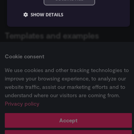
Zep Vector Store
ConvertKit Trigger
Remove a user from a list
Execute Command
ข้อมูลรับรอง Autopilot
SHOW DETAILS
Google Gemini Chat Mod
Copper Trigger
รันซับเวิร์กโฟลว์ (Execute
ข้อมูลรับรอง AWS
Google Vertex Chat Mode
Templates and examples
Sub-workflow)
crowd.dev Trigger
Essential
Functional
Marketing
ข้อมูลรับรอง Azure OpenAI
Groq Chat Model
Browse Iterable integration templates
, or
search all
Execute Sub-workflow
Essential cookies allow core website functionality
Customer.io Trigger
such as user login, account management, and consent
Cookie consent
Trigger
ข้อมูลรับรอง Azure Storage
Mistral Cloud Chat Model
templates
preferences. The website cannot be used properly
without these strictly necessary cookies.
Emelia Trigger
We use cookies and other tracking technologies to
ข้อมูลการรัน (Execution
ข้อมูลรับรอง BambooHR
Ollama Chat Model
Provider
/
Name
Expiration
Description
improve your browsing experience, to analyze our
Domain
Data)
Eventbrite Trigger
Next
website traffic, assist our marketing efforts and to
ข้อมูลรับรอง Bannerbear
__sec__ghost
n8n.io
9 months
Used by the
OpenAI Chat Model
Jenkins
4 weeks
consent
ดึงข้อมูลจากไฟล์ (Extract
understand where our visitors are coming from.
Facebook Lead Ads Trigger
management
platform
From File)
ข้อมูลรับรอง Baserow
OpenRouter Chat Model
Privacy policy
(Cookie-Script
Pricing
Workflow
Feature
AI
to detect
Facebook Trigger
automated or
↗
templates ↗
highlights ↗
highlights 
กรองข้อมูล (Filter)
ข้อมูลรับรอง Beeminder
suspicious
Cohere Model
Accept
browsing
Figma Trigger (Beta)
activity.
FTP
ข้อมูลรับรอง Bitbucket
Ollama Model
__sec__cid
n8n.io
1 day
Used by the