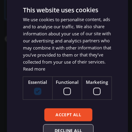
ข้อมูล Binary
เปลี่ยนเจ้าของหรือชื่อผู้ใช้
Sentiment Analysis
การบล็อก Nodes
ใช้ Google Sheets เป็นแหล
s
โปรดดู
Iterable credentials
สำหรับคำแนะนำการตั้งค่าการยืนยันตัว
การรักษาความปลอดภัย
This website uses cookies
Chat Trigger
ข้อมูลรับรอง Airtable
ข้อมูล
Licenses และความเป็น
AWS SNS Trigger
Permissions
Embeddings Google Vert
Metadata ของ n8n
ตน
e
n8n
ที่เก็บข้อมูลภายนอกสำหรับ
ส่วนตัว
การทำงานพร้อมกัน
LangChain Code
การเพิ่มความแข็งแกร่งให้
We use cookies to personalise content, ads
ข้อมูล Binary
แปลงเป็นไฟล์ (Convert to
ข้อมูลรับรอง Airtop
(Concurrency)
Task Runners
เรียก API เพื่อดึงข้อมูล
Bitbucket Trigger
User
Embeddings HuggingFace
Convenience Methods
a
and to analyse our traffic. We also share
Starter Kits
File)
Simple Vector Store
Inference
information about your use of our site with
Operations
r
ข้อผิดพลาดเกี่ยวกับหน่วย
ข้อมูลรับรอง AlienVault
ผู้ช่วย AI
ตั้งค่า Human Fallback สำห
Box Trigger
WhatsApp Business Acco
ฟังก์ชันการแปลงข้อมูล
our advertising and analytics partners who
สถาปัตยกรรม
ความจำ
เข้ารหัสข้อมูล (Crypto)
AI Workflows
Milvus Vector Store
Embeddings Mistral Clou
c
may combine it with other information that
ข้อมูลรับรอง AMQP
Brevo Trigger
Workplace Security
Event
you’ve provided to them or that they’ve
h
การใช้งาน CLI
วันที่และเวลา (Date & Time)
ให้ AI ระบุ Parameters ของ
MongoDB Atlas Vector
Embeddings Ollama
collected from your use of their services.
Record the actions a user perform
Tool
ข้อมูลรับรอง Anthropic
Store
Calendly Trigger
i
Read more
ตัวช่วยดีบัก (Debug Helper)
Embeddings OpenAI
User
n
Vector Database คืออะไร?
ข้อมูลรับรอง APITemplate.io
PGVector Vector Store
Cal Trigger
Essential
Functional
Marketing
Create/Update a user
Edit Fields (Set)
Anthropic Chat Model
g
เติมข้อมูล Pinecone Vecto
ข้อมูลรับรอง Asana
Pinecone Vector Store
Chargebee Trigger
Delete a user
Database จากเว็บไซต์
แก้ไขรูปภาพ (Edit Image)
AWS Bedrock Chat Model
Get a user
ข้อมูลรับรอง Auth0
Qdrant Vector Store
ClickUp Trigger
ACCEPT ALL
Email Trigger (IMAP)
Management
Azure OpenAI Chat Mode
User List
Supabase Vector Store
Clockify Trigger
Add user to list
DECLINE ALL
Error Trigger
ข้อมูลรับรอง Automizy
DeepSeek Chat Model