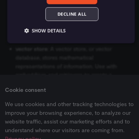
vector database
: A vector database stores
AWS Lambda
ConvertKit Trigger
mathematical representations of information.
DECLINE ALL
Execute Command
ข้อมูลรับรอง Autopilot
Google Gemini Chat Model
Use with embeddings and retrievers to create
AWS Rekognition
Copper Trigger
a database that your AI can access when
รันซับเวิร์กโฟลว์ (Execute
ข้อมูลรับรอง AWS
Google Vertex Chat Model
SHOW DETAILS
answering questions.
Sub-workflow)
AWS S3
crowd.dev Trigger
ข้อมูลรับรอง Azure OpenAI
Groq Chat Model
vector store
: A vector store, or vector
Execute Sub-workflow
AWS SES
Customer.io Trigger
Essential
Functional
Marketing
database, stores mathematical
Trigger
ข้อมูลรับรอง Azure Storage
Mistral Cloud Chat Model
representations of information. Use with
Essential cookies allow core website functionality
AWS SNS
Emelia Trigger
such as user login, account management, and consent
embeddings and retrievers to create a
ข้อมูลการรัน (Execution
ข้อมูลรับรอง BambooHR
Ollama Chat Model
preferences. The website cannot be used properly
Data)
without these strictly necessary cookies.
database that your AI can access when
AWS SQS
Eventbrite Trigger
Cookie consent
ข้อมูลรับรอง Bannerbear
OpenAI Chat Model
answering questions.
Provider
/
Name
Expiration
Description
Domain
ดึงข้อมูลจากไฟล์ (Extract
AWS Textract
Facebook Lead Ads Trigger
We use cookies and other tracking technologies to
From File)
ข้อมูลรับรอง Baserow
OpenRouter Chat Model
__sec__ghost
n8n.io
9 months
Used by the
4 weeks
consent
improve your browsing experience, to analyze our
AWS Transcribe
Facebook Trigger
management
Next
platform
กรองข้อมูล (Filter)
ข้อมูลรับรอง Beeminder
website traffic, assist our marketing efforts and to
Cohere Model
AI Agent
(Cookie-Script
to detect
Azure Storage
Figma Trigger (Beta)
understand where our visitors are coming from.
automated or
FTP
ข้อมูลรับรอง Bitbucket
Ollama Model
suspicious
Privacy policy