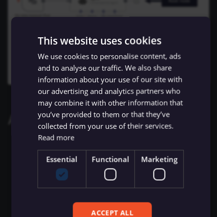
ข้อมูล Binary
เปลี่ยนเจ้าของหรือชื่อผู้ใช้
การบล็อก Nodes
ใช้ Google Sheets เป็นแหล
g
การรักษาความปลอดภัย
Chat Trigger
ข้อมูลรับรอง Airtable
ข้อมูล
Licenses และความเป็น
AMQP Sender
AWS SNS Trigger
Embeddings Google Vertex
Permissions
Metadata ของ n8n
s
n8n
ที่เก็บข้อมูลภายนอกสำหรับ
ส่วนตัว
การทำงานพร้อมกัน
การเพิ่มความแข็งแกร่งให้
ข้อมูล Binary
แปลงเป็นไฟล์ (Convert to
ข้อมูลรับรอง Airtop
(Concurrency)
Task Runners
เรียก API เพื่อดึงข้อมูล
This website uses cookies
APITemplate.io
Bitbucket Trigger
Embeddings HuggingFace
User
Convenience Methods
e
Starter Kits
File)
Inference
We use cookies to personalise content, ads
a
ข้อผิดพลาดเกี่ยวกับหน่วย
ข้อมูลรับรอง AlienVault
ผู้ช่วย AI
ตั้งค่า Human Fallback สำห
Asana
Box Trigger
WhatsApp Business Acco
ฟังก์ชันการแปลงข้อมูล
and to analyse our traffic. We also share
สถาปัตยกรรม
ความจำ
เข้ารหัสข้อมูล (Crypto)
AI Workflows
Embeddings Mistral Cloud
r
information about your use of our site with
ข้อมูลรับรอง AMQP
Automizy
Brevo Trigger
Workplace Security
our advertising and analytics partners who
c
การใช้งาน CLI
วันที่และเวลา (Date & Time)
ให้ AI ระบุ Parameters ของ
Embeddings Ollama
may combine it with other information that
Tool
ข้อมูลรับรอง Anthropic
Autopilot
Calendly Trigger
h
you’ve provided to them or that they’ve
AI glossary
ตัวช่วยดีบัก (Debug Helper)
Embeddings OpenAI
collected from your use of their services.
Vector Database คืออะไร?
ข้อมูลรับรอง APITemplate.io
AWS Certificate Manager
Cal Trigger
Read more
completion
: Completions are the responses
Edit Fields (Set)
Anthropic Chat Model
เติมข้อมูล Pinecone Vecto
ข้อมูลรับรอง Asana
generated by a model like GPT.
AWS Comprehend
Chargebee Trigger
Essential
Functional
Marketing
Database จากเว็บไซต์
แก้ไขรูปภาพ (Edit Image)
AWS Bedrock Chat Model
hallucinations
: Hallucination in AI is when an
ข้อมูลรับรอง Auth0
AWS DynamoDB
ClickUp Trigger
LLM (large language model) mistakenly
Email Trigger (IMAP)
Management
Azure OpenAI Chat Model
perceives patterns or objects that don't exist.
AWS Elastic Load Balancing
Clockify Trigger
ACCEPT ALL
Error Trigger
ข้อมูลรับรอง Automizy
DeepSeek Chat Model