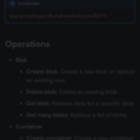
ข้อมูล Binary
เปลี่ยนเจ้าของหรือชื่อผู้ใช้
Sentiment Analysis
การบล็อก Nodes
ใช้ Google Sheets เป็นแหล
Credentials
s
การรักษาความปลอดภัย
Chat Trigger
ข้อมูลรับรอง Airtable
ข้อมูล
Licenses และความเป็น
AWS SNS Trigger
Permissions
Embeddings Google Vert
Metadata ของ n8n
e
n8n
คุณสามารถดูข้อมูลการยืนยันตัวตนสำหรับ node นี้ได้
ที่นี่
ที่เก็บข้อมูลภายนอกสำหรับ
ส่วนตัว
การทำงานพร้อมกัน
LangChain Code
การเพิ่มความแข็งแกร่งให้
ข้อมูล Binary
แปลงเป็นไฟล์ (Convert to
ข้อมูลรับรอง Airtop
(Concurrency)
Task Runners
เรียก API เพื่อดึงข้อมูล
Bitbucket Trigger
User
Embeddings HuggingFace
Convenience Methods
a
Starter Kits
File)
Simple Vector Store
Inference
r
ข้อผิดพลาดเกี่ยวกับหน่วย
ข้อมูลรับรอง AlienVault
ผู้ช่วย AI
ตั้งค่า Human Fallback สำห
Box Trigger
WhatsApp Business Acco
ฟังก์ชันการแปลงข้อมูล
Operations
สถาปัตยกรรม
ความจำ
เข้ารหัสข้อมูล (Crypto)
AI Workflows
Milvus Vector Store
Embeddings Mistral Clou
c
ข้อมูลรับรอง AMQP
Brevo Trigger
Workplace Security
Blob
h
การใช้งาน CLI
วันที่และเวลา (Date & Time)
ให้ AI ระบุ Parameters ของ
MongoDB Atlas Vector
Embeddings Ollama
Tool
ข้อมูลรับรอง Anthropic
Store
Create blob
: Create a new blob or replace
Calendly Trigger
i
ตัวช่วยดีบัก (Debug Helper)
Embeddings OpenAI
an existing one.
n
Vector Database คืออะไร?
ข้อมูลรับรอง APITemplate.io
PGVector Vector Store
Cal Trigger
Delete blob
: Delete an existing blob.
Edit Fields (Set)
Anthropic Chat Model
g
เติมข้อมูล Pinecone Vecto
ข้อมูลรับรอง Asana
Pinecone Vector Store
Chargebee Trigger
Get blob
: Retrieve data for a specific blob.
Database จากเว็บไซต์
แก้ไขรูปภาพ (Edit Image)
AWS Bedrock Chat Model
Get many blobs
: Retrieve a list of blobs.
ข้อมูลรับรอง Auth0
Qdrant Vector Store
ClickUp Trigger
Email Trigger (IMAP)
Management
Azure OpenAI Chat Mode
Container
Supabase Vector Store
Clockify Trigger
Create container
: Create a new container.
Error Trigger
ข้อมูลรับรอง Automizy
DeepSeek Chat Model