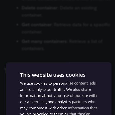
Zep Vector Store
ConvertKit Trigger
Delete container
: Delete an existing
Execute Command
ข้อมูลรับรอง Autopilot
Google Gemini Chat Mod
container.
Copper Trigger
Get container
: Retrieve data for a specific
รันซับเวิร์กโฟลว์ (Execute
ข้อมูลรับรอง AWS
Google Vertex Chat Mode
Sub-workflow)
container.
crowd.dev Trigger
ข้อมูลรับรอง Azure OpenAI
Groq Chat Model
Get many containers
: Retrieve a list of
Execute Sub-workflow
Customer.io Trigger
containers.
Trigger
ข้อมูลรับรอง Azure Storage
Mistral Cloud Chat Model
Emelia Trigger
ข้อมูลการรัน (Execution
ข้อมูลรับรอง BambooHR
Ollama Chat Model
Data)
Templates and examples
Eventbrite Trigger
This website uses cookies
ข้อมูลรับรอง Bannerbear
OpenAI Chat Model
ดึงข้อมูลจากไฟล์ (Extract
Facebook Lead Ads Trigger
We use cookies to personalise content, ads
From File)
ข้อมูลรับรอง Baserow
OpenRouter Chat Model
Build Your Own Counseling Chatbot on
and to analyse our traffic. We also share
Facebook Trigger
information about your use of our site with
LINE to Support Mental Health
กรองข้อมูล (Filter)
ข้อมูลรับรอง Beeminder
Cohere Model
our advertising and analytics partners who
Conversations
Figma Trigger (Beta)
may combine it with other information that
by
lin@davoy.tech
FTP
ข้อมูลรับรอง Bitbucket
Ollama Model
you’ve provided to them or that they’ve