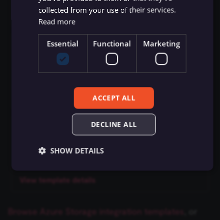
Flow Trigger
collected from your use of their services.
View template details
Git
ข้อมูลรับรอง Bitly
Hugging Face Inference
Read more
Model
Form.io Trigger
GraphQL
Essential
Functional
Marketing
ข้อมูลรับรอง Bitwarden
CallForge - 05 - Gong.io Call Analysis with
Chat Memory Manager
Formstack Trigger
Azure AI & CRM Sync
HTML
ข้อมูลรับรอง Box
by Angel Menendez
Simple Memory
GetResponse Trigger
HTTP Request
ข้อมูลรับรอง Brandfetch
View template details
ACCEPT ALL
Motorhead
GitHub Trigger
เงื่อนไข (If)
ข้อมูลรับรอง Brevo
DECLINE ALL
MongoDB Chat Memory
GitLab Trigger
Get Daily Exercise Plan with Flex Message
JWT
ข้อมูลรับรอง Bubble
via LINE
SHOW DETAILS
Redis Chat Memory
Gmail Trigger
by
lin@davoy.tech
LDAP
ข้อมูลรับรอง Cal.com
Postgres Chat Memory
Google Calendar Trigger
View template details
จำกัดจำนวนข้อมูล (Limit)
ข้อมูลรับรอง Calendly
Essential
Functional
Marketing
Xata
Google Drive Trigger
Essential cookies allow core website functionality
Browse Azure Storage integration templates
, or
Local File Trigger
ข้อมูลรับรอง Carbon Black
such as user login, account management, and consent