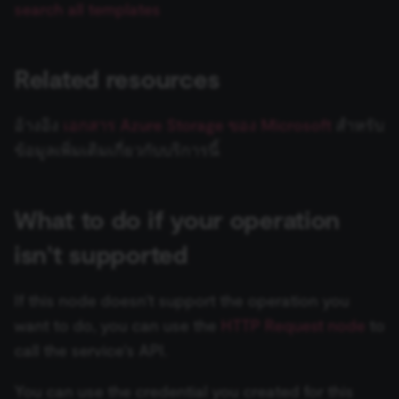
search all templates
Zep
Google Business Profile
preferences. The website cannot be used properly
without these strictly necessary cookies.
Loop Over Items (Split in
ข้อมูลรับรอง Chargebee
Trigger
Batches)
Provider
/
Auto-fixing Output Parser
Name
Expiration
Description
Domain
Related resources
ข้อมูลรับรอง CircleCI
Google Sheets Trigger
__sec__ghost
n8n.io
9 months
Used by the
Manual Trigger
Item List Output Parser
4 weeks
consent
management
ข้อมูลรับรอง Cisco Meraki
Gumroad Trigger
อ้างอิง
เอกสาร Azure Storage ของ Microsoft
สำหรับ
platform
มาร์กดาวน์ (Markdown)
Structured Output Parser
(Cookie-Script
ข้อมูลเพิ่มเติมเกี่ยวกับบริการนี้
to detect
ข้อมูลรับรอง Cisco Secure
Help Scout Trigger
automated or
suspicious
MCP Server Trigger
Endpoint
Contextual Compression
browsing
activity.
Retriever
Hubspot Trigger
What to do if your operation
รวมข้อมูล (Merge)
ข้อมูลรับรอง Cisco Umbrella
__sec__cid
n8n.io
1 day
Used by the
consent
isn't supported
MultiQuery Retriever
Invoice Ninja Trigger
management
platform
n8n
ข้อมูลรับรอง Clearbit
(Cookie-Script
Google Privacy
Vector Store Retriever
for short-ter
Jira Trigger
If this node doesn't support the operation you
visitor
Policy
n8n Form
ข้อมูลรับรอง ClickUp
verification.
want to do, you can use the
HTTP Request node
to
Workflow Retriever
JotForm Trigger
__sec__token
n8n.io
1 day
Used by the
call the service's API.
n8n Form Trigger
consent
ข้อมูลรับรอง Clockify
management
Character Text Splitter
Kafka Trigger
platform
You can use the credential you created for this
(Cookie-Script
n8n Trigger