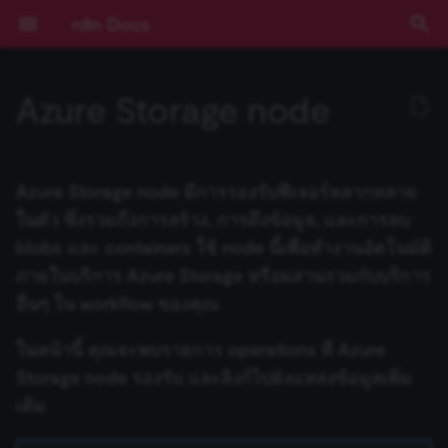
n8n Docs
T
Azure Storage node
y
เริ่มต้นใช้งาน
Activation Trigger
ปัญหาที่พบบ่อย
Operations
ปัญหาที่พบบ่อย
การดำเนินการกับ Draft
การดำเนินการกับ Calendar
การดำเนินการกับ File
การดำเนินการกับ Document
ปัญหาที่พบบ่อย
ปัญหาที่พบบ่อย
การดำเนินการกับ Assistant
ปัญหาที่พบบ่อย
ปัญหาที่พบบ่อย
การดำเนินการกับ Chat
ปัญหาที่พบบ่อย
ActiveCampaign Trigger
Root nodes
ข้อมูลรับรอง Action Network
Installation and
Overview
Community เทียบกับ
Expressions
บทช่วยสอน: สร้าง AI
การยืนยันตัวตน
ข้อกำหนดเบื้องต้น
RACKSYNC CO., LTD
เส้นทางการเรียนรู้
ทำความเข้าใจ Workflows
ตรรกะของ Flow
ภาพรวม
Source Control และ
บันทึกประจำรุ่น (Release
ช่องทางขอความช่วยเหลือ
ความเป็นส่วนตัวและความ
คีย์ลัด
ปัญหาที่พบบ่อย
ปัญหาที่พบบ่อย
ปัญหาที่พบบ่อย
Templates และตัวอย่าง
ปัญหาที่พบบ่อย
การพัฒนา Workflow
Ad Account
ตัวเลือก Poll Mode
ปัญหาที่พบบ่อย
ปัญหาที่พบบ่อย
ปัญหาที่พบบ่อย
AI Agent
Default Data Loader
Google OAuth2 สำหรับ
Gmail
Gmail
GUI installation
Choose a node type
Set up your development
Run your node locally
Submit community nodes
npm
Environment Variables
การบันทึก Log
ภาพรวม
ภาพรวม
AI Starter Kit
ภาพรวม
คำสั่ง CLI
ภาพรวม
สร้าง Variables แบบกำหน
การจัดการวันที่
ภาพรวม
บทนำ
p
management
Enterprise
Workflow ใน n8n
(Authentication)
Environments
Notes)
ปลอดภัย
บริการเดียว
environment
เอง
e
การใช้งานแอปพลิเคชัน
รวมข้อมูล (Aggregate)
Templates and examples
การดำเนินการกับ Label
การดำเนินการกับ Event
การดำเนินการกับ File และ
การดำเนินการกับ Sheet
การดำเนินการกับ Audio
การดำเนินการกับ Callback
Acuity Scheduling Trigger
Sub-nodes
ข้อมูลรับรอง
Plan your node
การใช้งาน Code Node
Deployment
เลือก n8n ในแบบของคุณ
จัดการ Credentials
ข้อมูล
เข้าถึง Dashboard ผู้ดูแลร
การมีส่วนร่วม
ปัญหาที่พบบ่อย
ปัญหาที่พบบ่อย
Application
ปัญหาที่พบบ่อย
Basic LLM Chain
GitHub Document Loader
Outlook.com
Outlook.com
Manual installation
Choose a node building
Node linter
Install private nodes
Docker
วิธีการกำหนดค่า
การติดตาม (Monitoring)
ประสิทธิภาพและการวัดผล
ตั้งค่า SSL
โครงสร้างฐานข้อมูล
Input ของ Node ปัจจุบัน
Query JSON ด้วย JMESPa
แนวคิด LangChain ใน n8n
Chain คืออะไร?
Azure Storage node มีการรองรับฟีเจอร์หลากหลาย
Folder
ภายใน Document
ActiveCampaign
Risks
การติดตั้ง
LangChain ใน n8n
Pagination
Cloud
Secrets ภายนอก
คู่มือการย้ายไป v1.0
Sustainable Use License
Google OAuth2 แบบทั่วไป
style
Tutorial: Build a declarati
(Benchmarking)
t
ในตัว ซึ่งรวมถึงการสร้าง, การดึงข้อมูล, และการลบ
style node
แนวคิดหลัก
แปลงข้อมูลด้วย AI (AI
Related resources
การดำเนินการกับ Message
การดำเนินการกับ File
การดำเนินการกับ File
Affinity Trigger
Build your node
การเขียน Code ด้วย AI
การกำหนดค่า
เริ่มต้นแบบเร็ว!
จัดการผู้ใช้และการเข้าถึง
อภิธานศัพท์
Certificate Transparency
Question and Answer
Embeddings AWS Bedroc
Yahoo
Yahoo
Troubleshooting
การตั้งค่าเซิร์ฟเวอร์
ตัวอย่างการกำหนดค่า
การตรวจสอบความปลอดภั
ตั้งค่า SSO
Output ของ Node อื่นๆ
ตัวอย่าง Methods และ
แหล่งเรียนรู้ LangChain
Agent คืออะไร?
blobs และ containers ใช้ node นี้เพื่อทำงานอัตโนมัติ
o
Transform)
การดำเนินการกับ Folder
ปัญหาที่พบบ่อย
ข้อมูลรับรอง Acuity
Blocklist
การกำหนดค่า
ตัวอย่างและแนวคิด
การใช้งาน API Playground
(Configuration)
อัปเดตเวอร์ชัน n8n Cloud
การสตรีม Log
Chain
Google Service Account
Node UI design
(Security Audit)
การกำหนดค่า Queue Mod
Variables ที่มีมาให้
ภายในบริการ Azure Storage หรือผสานรวมกับบริการ
Scheduling
(Configuration)
Tutorial: Build a
n8n Cloud
What to do if your operation
การดำเนินการกับ Thread
การดำเนินการกับ Image
การดำเนินการกับ Message
Airtable Trigger
Test your node
Methods และ Variables ที่
คอร์สวิดีโอ
คีย์ลัด
Group
Embeddings Azure OpenA
การอัปเดต
ฐานข้อมูลและการตั้งค่าที่
การตรวจสอบความปลอดภั
วันที่และเวลา
ใช้ LangSmith กับ n8n
ตัวอย่างเปรียบเทียบ Agents
s
อื่นๆ ใน workflow ของคุณ
programmatic-style node
Code
isn't supported
การดำเนินการกับ Shared
Using community nodes
มีมาให้
การอ้างอิง API
การจัดการ Workflow
ตั้งค่า Timezone
Insights
Summarization Chain
Choose node file structu
รองรับ
การควบคุมการทำงานพร้อ
(Security Audit)
Expressions
กับ Chains
t
Drive
ข้อมูลรับรอง Adalo
การบันทึก Log และการ
กัน (Concurrency)
ฟีเจอร์ Enterprise
ปัญหาที่พบบ่อย
การดำเนินการกับ Text
ปัญหาที่พบบ่อย
AMQP Trigger
Deploy your node
คอร์สแบบข้อความ
Instagram
Embeddings Cohere
JMESPath
ในหน้านี้ คุณจะพบรายการ operations ที่ Azure
ติดตาม (Monitoring)
Reference
a
เปรียบเทียบข้อมูล (Compare
Troubleshooting
Variables แบบกำหนดเอง
Templates ของ Workflow
IP Address ของ Cloud
License Key
Information Extractor
Task Runners
ปิดใช้งาน API
Code Node
Memory คืออะไร?
Storage node รองรับ และลิงก์ไปยังแหล่งข้อมูลเพิ่ม
Datasets)
ปัญหาที่พบบ่อย
ข้อมูลรับรอง Affinity
ข้อมูลการรัน (Execution
รุ่นที่เผยแพร่ (Releases)
ปัญหาที่พบบ่อย
Asana Trigger
Link
Embeddings Google Gemi
HTTP Node
r
การขยายระบบและ
เติม
Data)
Building community nodes
Cookbook (สูตรสำเร็จ)
White labelling
การจัดการข้อมูล Cloud
Text Classifier
การจัดการผู้ใช้ (สำหรับ Sel
เลือกไม่เข้าร่วมการเก็บข้อม
HTTP Request Node
Tool คืออะไร?
t
ประสิทธิภาพ (Scaling)
บีบอัดไฟล์ (Compression)
ข้อมูลรับรอง Agile CRM
Hosted)
ความช่วยเหลือและชุมชน
Autopilot Trigger
Page
Embeddings Google PaL
LangChain Code Node