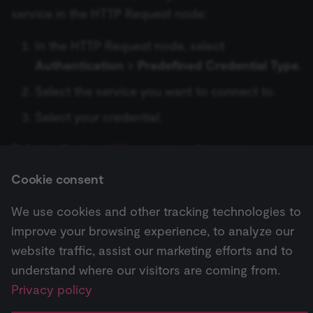
ข้อมูลรับรอง Cloudflare
to validate th
service in the HTTP Request node:
authenticity o
Recursive Character Text
Keap Trigger
consent
No Operation, do nothing
interactions.
ข้อมูลรับรอง Cockpit
Splitter
In the HTTP Request node, select
KoboToolbox Trigger
_shopify_essential
1 year
This cookie is
Shopify
essential for 
Authentication
>
Predefined Credential Type
.
merch.n8n.io
Read/Write Files from Disk
ข้อมูลรับรอง Coda
Token Splitter
secure check
and payment
Lemlist Trigger
Select the service you want to connect to.
function on t
Remove Duplicates
merch store 
ข้อมูลรับรอง Cohere
Calculator
is provided b
Select your credential.
Linear Trigger
Shopify.
Rename Keys
ข้อมูลรับรอง Contentful
Custom Code Tool
CookieScriptConsent
1 year
This cookie is
CookieScript
Refer to
Custom API operations
for more
used by Cook
.n8n.io
LoneScale Trigger
Script.com
information.
Respond to Webhook
ข้อมูลรับรอง ConvertAPI
MCP Client Tool
service to
Cookie consent
remember
Mailchimp Trigger
visitor cookie
consent
RSS Read
ข้อมูลรับรอง ConvertKit
SearXNG Tool
We use cookies and other tracking technologies to
preferences. It
necessary for
Next
MailerLite Trigger
improve your browsing experience, to analyze our
Cookie-
BambooHR
RSS Feed Trigger
ข้อมูลรับรอง Copper
SerpApi (Google Search)
Script.com
website traffic, assist our marketing efforts and to
cookie banne
Mailjet Trigger
to work
understand where our visitors are coming from.
properly.
Schedule Trigger
ข้อมูลรับรอง Cortex
Think Tool
Pricing
Workflow
Feature
AI
Privacy policy
__sec_tid
n8n.io
9 months
Used by the
Mautic Trigger
↗
templates ↗
highlights ↗
highlights 
3 weeks
consent
Send Email
ข้อมูลรับรอง CrateDB
Vector Store Question
management