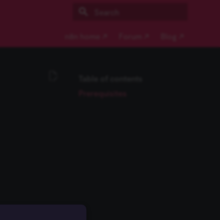
Initializing search
n8n home ↗
Forum ↗
Blog ↗
Table of contents
Prerequisites