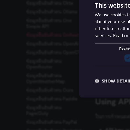
สร้างบัญชีผู้ด
ข้อมูลยืนยันตัวตน Okta
This websit
Salesforce
ข้อมูลยืนยันตัวตน Ollama
Suppor
We use cookies to
Salesmate
ข้อมูลยืนยันตัวตน One
about your use of
SeaTable
Simple API
other information
SecurityScorecard
ข้อมูลยืนยันตัวตน Onfleet
services.
Read m
Segment
API key
ข้อมูลยืนยันตัวตน OpenAI
Essen
SendGrid
ข้อมูลยืนยันตัวตน OpenCTI
Sendy
ข้อมูลยืนยันตัวตน
Related 
Sentry.io
OpenRouter
ServiceNow
ข้อมูลยืนยันตัวตน
อ้างอิง
Onfleet
SHOW DETAI
OpenWeatherMap
seven
ข้อมูลยืนยันตัวตน Oura
Shopify
ข้อมูลยืนยันตัวตน Paddle
Using AP
SIGNL4
ข้อมูลยืนยันตัวตน
Slack
PagerDuty
ในการกำหนดค่า 
Snowflake
Essential cookies all
ข้อมูลยืนยันตัวตน PayPal
cannot be used proper
Splunk
API key
: 