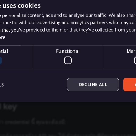
ูแลระบบ
Onfleet
e uses cookies
ted authentication methods
 personalise content, ads and to analyse our traffic. We also sha
 our site with our advertising and analytics partners who may co
 that you’ve provided to them or that they’ve collected from your 
ore
tial
Functional
Mar
resources
's API documentation
สำหรับข้อมูลเพิ่มเติมเกี่ยวกับบริการน
LS
DECLINE ALL
I key
Essential
Functional
Marketing
credential นี้ คุณจะต้องมี:
ow core website functionality such as user login, account management, and consent pre
ly without these strictly necessary cookies.
หากต้องการสร้าง API key ให้เข้าสู่ระบบบัญชีผู้ดูแลระบบ