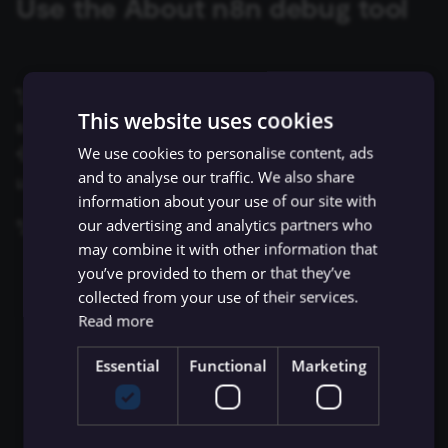
Use the About n8n debug tool
Pinning)
ข้อมูล Binary
เปลี่ยนเจ้าของหรือชื่อผู้ใช้
LDAP
หลายสาขา
existing nodes
การบล็อก Nodes
ใช้ Google Sheets เป็นแหล
s
การรักษาความปลอดภัย
ข้อมูล
การตั้งค่า
Metadata ของ n8n
e
n8n
การแก้ไขข้อมูล
ที่เก็บข้อมูลภายนอกสำหรับ
การทำงานพร้อมกัน
SAML
Handle rate limits
การเพิ่มความแข็งแกร่งให้
ข้อมูล Binary
(Concurrency)
Task Runners
เรียก API เพื่อดึงข้อมูล
ประวัติ Workflow
Convenience Methods
a
ไม่ว่าคุณจะโพสต์ใน forum หรือส่งอีเมลหาทีม
Starter Kits
การกรองข้อมูล
This website uses cookies
r
support คุณจะได้รับความช่วยเหลือเร็วขึ้นถ้าคุณให้
ข้อผิดพลาดเกี่ยวกับหน่วย
ผู้ช่วย AI
ตั้งค่า Human Fallback สำห
Workflow ID
ฟังก์ชันการแปลงข้อมูล
สถาปัตยกรรม
ความจำ
We use cookies to personalise content, ads
การจำลองข้อมูล (Data
AI Workflows
ข้อมูลเกี่ยวกับ instance ของ n8n ในโพสต์หรืออีเมล
c
and to analyse our traffic. We also share
Mocking)
แรก
h
การใช้งาน CLI
information about your use of our site with
ให้ AI ระบุ Parameters ของ
our advertising and analytics partners who
ข้อมูล Binary
Tool
วิธีที่เร็วที่สุดคือใช้
About n8n
debug tool:
i
may combine it with other information that
n
you’ve provided to them or that they’ve
เปิดแถบด้านซ้าย
ดูตัวอย่าง Schema
Vector Database คืออะไร?
collected from your use of their services.
g
เลือก
Help
Read more
เติมข้อมูล Pinecone Vecto
เลือก
About n8n
Database จากเว็บไซต์
Essential
Functional
Marketing
จะมี modal
About n8n
โผล่ขึ้นมาแสดงข้อมูล
ปัจจุบันของคุณ