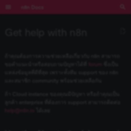
n8n Docs
T
Get help with n8n
y
เส้นทางการเรียนรู้
ทำความเข้าใจ Workflows
ตรรกะของ Flow
ภาพรวม
Source Control และ
บันทึกประจำรุ่น (Release
Use the About n8n debug
ความเป็นส่วนตัวและความ
Nodes ที่มีมาให้
Community เทียบกับ
Expressions
บทช่วยสอน: สร้าง AI
การยืนยันตัวตน
ข้อกำหนดเบื้องต้น
RACKSYNC CO., LTD
เริ่มต้นแบบเร็วสุดๆ
ระดับที่ 1
สร้างและรัน
สร้างและแก้ไข
การตั้งค่า Cloud
การแยกด้วยเงื่อนไข
โครงสร้างข้อมูล
ทำความเข้าใจ
1.x
ความเป็นส่วนตัว
ประเภท Node
Installation and
Overview
npm
Environment Variables
การบันทึก Log
ภาพรวม
ภาพรวม
AI Starter Kit
ภาพรวม
คำสั่ง CLI
ภาพรวม
สร้าง Variables แบบกำหน
การจัดการวันที่
ภาพรวม
บทนำ
p
Environments
Notes)
tool
ปลอดภัย
Enterprise
Workflow ใน n8n
(Authentication)
management
เอง
e
เลือก n8n ในแบบของคุณ
จัดการ Credentials
ข้อมูล
เข้าถึง Dashboard ผู้ดูแลระบบ
Community nodes
การใช้งาน Code Node
Deployment
บทนำแบบละเอียด
ระดับที่ 2
ส่วนประกอบ
การแชร์ Credential
จัดการผู้ใช้
การรวมข้อมูล
การไหลของข้อมูลภายใน
การตั้งค่า
0.x
ความปลอดภัย
Core Nodes
Plan your node
Docker
วิธีการกำหนดค่า
การติดตาม (Monitoring)
ประสิทธิภาพและการวัดผล
ตั้งค่า SSL
โครงสร้างฐานข้อมูล
Input ของ Node ปัจจุบัน
Query JSON ด้วย JMESPa
แนวคิด LangChain ใน n8n
Chain คืออะไร?
ถ้าคุณต้องการความช่วยเหลือเกี่ยวกับ n8n สามารถ
Cloud
Secrets ภายนอก
คู่มือการย้ายไป v1.0
Sustainable Use License
การติดตั้ง
LangChain ใน n8n
Pagination
Nodes
Risks
(Benchmarking)
t
ขอคำแนะนำหรือสอบถามปัญหาได้ที่
forum
ซึ่งเป็น
เริ่มต้นแบบเร็ว!
จัดการผู้ใช้และการเข้าถึง
อภิธานศัพท์
Creating nodes
การเขียน Code ด้วย AI
การกำหนดค่า
การรัน (Executions)
ประเภทบัญชี
การวนซ้ำ (Looping)
การใช้งาน
การตอบสนองต่อเหตุการณ์
Actions
Build your node
การตั้งค่าเซิร์ฟเวอร์
ตัวอย่างการกำหนดค่า
การตรวจสอบความปลอดภั
ตั้งค่า SSO
Output ของ Node อื่นๆ
ตัวอย่าง Methods และ
แหล่งเรียนรู้ LangChain
Agent คืออะไร?
แหล่งข้อมูลที่ดีที่สุด เพราะทั้งทีม support ของ n8n
o
อัปเดตเวอร์ชัน n8n Cloud
การสตรีม Log
การกำหนดค่า
ตัวอย่างและแนวคิด
การใช้งาน API Playground
(Configuration)
การแปลงข้อมูล
Blocklist
(Security Audit)
การกำหนดค่า Queue Mod
Variables ที่มีมาให้
และสมาชิก community พร้อมช่วยเหลือกัน
(Configuration)
คอร์สวิดีโอ
คีย์ลัด
Methods และ Variables ที่
Tags
การควบคุมการเข้าถึงตาม
การรอ
บทช่วยสอน: สร้าง
สิ่งที่คุณทำได้
Triggers
Test your node
การอัปเดต
ฐานข้อมูลและการตั้งค่าที่
การตรวจสอบความปลอดภั
วันที่และเวลา
ใช้ LangSmith กับ n8n
ตัวอย่างเปรียบเทียบ Agents
s
ตั้งค่า Timezone
Insights
มีมาให้
การอ้างอิง API
การจัดการ Workflow
บทบาท (RBAC)
ประมวลผลข้อมูลด้วย Cod
Environments ด้วย Source
Using community nodes
รองรับ
การควบคุมการทำงานพร้อ
(Security Audit)
Expressions
กับ Chains
t
ถ้า Cloud instance ของคุณมีปัญหา หรือถ้าคุณเป็น
การบันทึก Log และการ
Control
กัน (Concurrency)
คอร์สแบบข้อความ
Export และ Import
Sub-workflows
Cluster nodes
Deploy your node
JMESPath
ลูกค้า enterprise ที่ต้องการ support สามารถติดต่อ
ติดตาม (Monitoring)
a
IP Address ของ Cloud
License Key
Variables แบบกำหนดเอง
Templates ของ Workflow
แนวทางปฏิบัติที่ดีที่สุด
การจับคู่ข้อมูล (Data
Troubleshooting
Task Runners
ปิดใช้งาน API
Code Node
Memory คืออะไร?
help@n8n.io
ได้เลย
Mapping)
ข้อมูลการรัน (Execution
Templates
การจัดการข้อผิดพลาด
Credentials
HTTP Node
r
การขยายระบบและ
Data)
การจัดการข้อมูล Cloud
Cookbook (สูตรสำเร็จ)
White labelling
2FA
Building community node
การจัดการผู้ใช้ (สำหรับ Sel
เลือกไม่เข้าร่วมการเก็บข้อม
HTTP Request Node
Tool คืออะไร?
t
ประสิทธิภาพ (Scaling)
การปักหมุดข้อมูล (Data
Hosted)
การแชร์
ลำดับการรันใน Workflow
Custom API actions for
LangChain Code Node