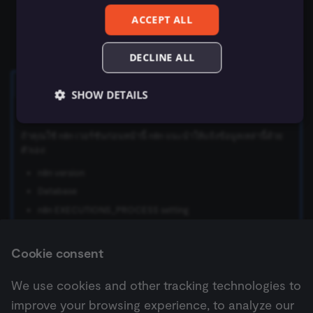
กด
Copy debug information
เพื่อคัดลอกข้อมูล
ACCEPT ALL
n8n แนะนำให้นำข้อมูลนี้ไปแปะในโพสต์ forum
หรืออีเมล support
DECLINE ALL
Don't see
Copy debug
?
SHOW DETAILS
ตัวเลือก
Copy debug
จะมีตั้งแต่ n8n เวอร์ชัน 1.49.0 ขึ้นไป
ถ้าคุณใช้ n8n เวอร์ชันก่อนหน้านี้ n8n แนะนำให้แจ้งข้อมูลเหล่านี้ด้วย
ตัวเอง:
Essential
Functional
Marketing
n8n version
Essential cookies allow core website functionality
such as user login, account management, and consent
Database
preferences. The website cannot be used properly
n8n EXECUTIONS_PROCESS setting
without these strictly necessary cookies.
รัน n8n ด้วยวิธีไหน (Docker, npm, n8n cloud)
Provider
/
Name
Expiration
Description
Domain
Operating system
Cookie consent
__sec__ghost
n8n.io
9 months
Used by the
4 weeks
consent
We use cookies and other tracking technologies to
management
platform
improve your browsing experience, to analyze our
(Cookie-Script
Next
to detect