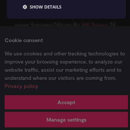
Server API Token
: Server API token สามารถ
SHOW DETAILS
Zep Vector Store
AWS Lambda
ConvertKit Trigger
เข้าถึงได้โดย Account Owners, Account
Execute Command
Google Gemini Chat Mod
Admins และ users ที่มีสิทธิ์ Server Admin บน
AWS Rekognition
Copper Trigger
server รับของคุณได้จากแท็บ
API Tokens
ใต้
รันซับเวิร์กโฟลว์ (Execute
Google Vertex Chat Mode
Essential
Functional
Marketing
Postmark server ของคุณ ดูข้อมูลเพิ่มเติมที่
API
Sub-workflow)
AWS S3
crowd.dev Trigger
Cookie consent
Authentication
Essential cookies allow core website functionality
Groq Chat Model
such as user login, account management, and consent
Execute Sub-workflow
AWS SES
Customer.io Trigger
preferences. The website cannot be used properly
We use cookies and other tracking technologies to
without these strictly necessary cookies.
Trigger
Mistral Cloud Chat Model
improve your browsing experience, to analyze our
AWS SNS
Emelia Trigger
Next
Provider
/
Name
Expiration
Description
Domain
website traffic, assist our marketing efforts and to
ข้อมูลยืนยันตัวตน ProfitWell
ข้อมูลการรัน (Execution
Ollama Chat Model
Data)
understand where our visitors are coming from.
__sec__ghost
n8n.io
9 months
Used by the
AWS SQS
Eventbrite Trigger
4 weeks
consent
OpenAI Chat Model
Privacy policy
management
Pricing
Workflow
Feature
AI
platform
ดึงข้อมูลจากไฟล์ (Extract
AWS Textract
Facebook Lead Ads Trigger
(Cookie-Script
↗
templates ↗
highlights ↗
highlights 
to detect
From File)
OpenRouter Chat Model
automated or
Accept
suspicious
AWS Transcribe
Facebook Trigger
browsing
กรองข้อมูล (Filter)
Cohere Model
activity.
Change cookie settings
Manage settings
Azure Storage
Figma Trigger (Beta)
__sec__cid
n8n.io
1 day
Used by the
Made with
Material for MkDocs
consent
FTP
Ollama Model
management