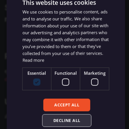
This website uses cookies
ข้อมูล Binary
เปลี่ยนเจ้าของหรือชื่อผู้ใช้
Sentiment Analysis
การบล็อก Nodes
ใช้ Google Sheets เป็นแหล
g
Supported authentication
การรักษาความปลอดภัย
Chat Trigger
ข้อมูล
Licenses และความเป็น
AMQP Sender
AWS SNS Trigger
Permissions
Embeddings Google Vert
Metadata ของ n8n
We use cookies to personalise content, ads
s
n8n
ที่เก็บข้อมูลภายนอกสำหรับ
ส่วนตัว
การทำงานพร้อมกัน
LangChain Code
การเพิ่มความแข็งแกร่งให้
methods
and to analyse our traffic. We also share
ข้อมูล Binary
แปลงเป็นไฟล์ (Convert to
(Concurrency)
Task Runners
เรียก API เพื่อดึงข้อมูล
APITemplate.io
Bitbucket Trigger
User
Embeddings HuggingFace
Convenience Methods
e
information about your use of our site with
Starter Kits
File)
Simple Vector Store
Inference
our advertising and analytics partners who
API token
a
ข้อผิดพลาดเกี่ยวกับหน่วย
ผู้ช่วย AI
ตั้งค่า Human Fallback สำห
Asana
Box Trigger
WhatsApp Business Acco
ฟังก์ชันการแปลงข้อมูล
may combine it with other information that
สถาปัตยกรรม
ความจำ
เข้ารหัสข้อมูล (Crypto)
AI Workflows
Milvus Vector Store
Embeddings Mistral Clou
r
you’ve provided to them or that they’ve
Automizy
Brevo Trigger
Workplace Security
collected from your use of their services.
Related resources
c
การใช้งาน CLI
วันที่และเวลา (Date & Time)
ให้ AI ระบุ Parameters ของ
MongoDB Atlas Vector
Embeddings Ollama
Read more
Tool
Store
Autopilot
Calendly Trigger
h
ดูข้อมูลเพิ่มเติมเกี่ยวกับบริการนี้ได้ที่
Postmark's API
ตัวช่วยดีบัก (Debug Helper)
Embeddings OpenAI
Essential
Functional
Marketing
documentation
Vector Database คืออะไร?
PGVector Vector Store
AWS Certificate Manager
Cal Trigger
Edit Fields (Set)
Anthropic Chat Model
เติมข้อมูล Pinecone Vecto
Pinecone Vector Store
AWS Comprehend
Chargebee Trigger
Using API token
Database จากเว็บไซต์
แก้ไขรูปภาพ (Edit Image)
AWS Bedrock Chat Model
ACCEPT ALL
Qdrant Vector Store
AWS DynamoDB
ClickUp Trigger
Email Trigger (IMAP)
Azure OpenAI Chat Mode
สำหรับการตั้งค่า credentials นี้ คุณจะต้องมี:
DECLINE ALL
Supabase Vector Store
AWS Elastic Load Balancing
Clockify Trigger
Error Trigger
DeepSeek Chat Model