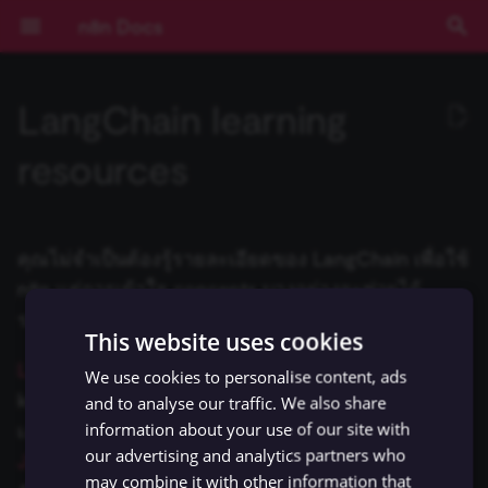
n8n Docs
I
LangChain learning
n
เริ่มต้นใช้งาน
Nodes ที่มีมาให้
Community เทียบกับ
Expressions
บทนำ
การยืนยันตัวตน
ข้อกำหนดเบื้องต้น
RACKSYNC CO., LTD
เส้นทางการเรียนรู้
ทำความเข้าใจ Workflows
ตรรกะของ Flow
ภาพรวม
Source Control และ
บันทึกประจำรุ่น (Release
ช่องทางขอความช่วยเหลือ
ความเป็นส่วนตัวและความ
ประเภท Node
Installation and
Overview
npm
Environment Variables
การบันทึก Log
ภาพรวม
ภาพรวม
AI Starter Kit
ภาพรวม
คำสั่ง CLI
ภาพรวม
สร้าง Variables แบบกำหน
การจัดการวันที่
i
resources
Enterprise
(Authentication)
Environments
Notes)
ปลอดภัย
management
เอง
t
การใช้งานแอปพลิเคชัน
Community nodes
การใช้งาน Code Node
Chain คืออะไร?
Deployment
เลือก n8n ในแบบของคุณ
จัดการ Credentials
ข้อมูล
เข้าถึง Dashboard ผู้ดูแลร
การมีส่วนร่วม
Core Nodes
Plan your node
Docker
วิธีการกำหนดค่า
การติดตาม (Monitoring)
ประสิทธิภาพและการวัดผล
ตั้งค่า SSL
โครงสร้างฐานข้อมูล
Input ของ Node ปัจจุบัน
Query JSON ด้วย JMESPa
การติดตั้ง
Pagination
Cloud
Secrets ภายนอก
คู่มือการย้ายไป v1.0
Sustainable Use License
Risks
(Benchmarking)
i
แนวคิดหลัก
Creating nodes
การเขียน Code ด้วย AI
Agent คืออะไร?
การกำหนดค่า
เริ่มต้นแบบเร็ว!
จัดการผู้ใช้และการเข้าถึง
อภิธานศัพท์
Actions
Build your node
การตั้งค่าเซิร์ฟเวอร์
ตัวอย่างการกำหนดค่า
การตรวจสอบความปลอดภั
ตั้งค่า SSO
Output ของ Node อื่นๆ
ตัวอย่าง Methods และ
คุณไม่จำเป็นต้องรู้รายละเอียดของ LangChain เพื่อใช้
a
การกำหนดค่า
การใช้งาน API Playground
(Configuration)
อัปเดตเวอร์ชัน n8n Cloud
การสตรีม Log
Blocklist
(Security Audit)
การกำหนดค่า Queue Mod
Variables ที่มีมาให้
n8n แต่การเข้าใจ concepts บางอย่างจะช่วยได้
(Configuration)
n8n Cloud
Methods และ Variables ที่
ตัวอย่างเปรียบเทียบ Agents
คอร์สวิดีโอ
คีย์ลัด
Triggers
Test your node
การอัปเดต
ฐานข้อมูลและการตั้งค่าที่
การตรวจสอบความปลอดภั
วันที่และเวลา
l
รวบรวมแหล่งเรียนรู้ที่ทีม n8n เห็นว่ามีประโยชน์
มีมาให้
กับ Chains
การอ้างอิง API
การจัดการ Workflow
ตั้งค่า Timezone
Insights
Using community nodes
รองรับ
การควบคุมการทำงานพร้อ
(Security Audit)
Expressions
This website uses cookies
i
การบันทึก Log และการ
กัน (Concurrency)
ฟีเจอร์ Enterprise
คอร์สแบบข้อความ
Cluster nodes
Deploy your node
JMESPath
LangChain documentation
มีข้อมูลเบื้องต้นเกี่ยวกับ
We use cookies to personalise content, ads
ติดตาม (Monitoring)
z
Variables แบบกำหนดเอง
Memory คืออะไร?
Templates ของ Workflow
IP Address ของ Cloud
License Key
Troubleshooting
Task Runners
ปิดใช้งาน API
Code Node
key concepts และ use cases ที่เป็นไปได้ เลือกดู
and to analyse our traffic. We also share
ข้อมูลการรัน (Execution
รุ่นที่เผยแพร่ (Releases)
Credentials
HTTP Node
i
information about your use of our site with
เอกสาร
LangChain | Python
หรือ
LangChain |
การขยายระบบและ
Data)
Cookbook (สูตรสำเร็จ)
Tool คืออะไร?
White labelling
การจัดการข้อมูล Cloud
Building community node
การจัดการผู้ใช้ (สำหรับ Sel
เลือกไม่เข้าร่วมการเก็บข้อม
HTTP Request Node
our advertising and analytics partners who
JavaScript
สำหรับ quickstarts, ตัวอย่างโค้ด และ
n
ประสิทธิภาพ (Scaling)
Hosted)
ความช่วยเหลือและชุมชน
Custom API actions for
LangChain Code Node
may combine it with other information that