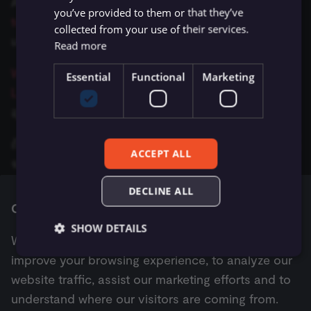
API documentation LangChain ยังมี
code
ข้อมูล Binary
ใช้ Google Sheets เป็นแหล่ง
เปลี่ยนเจ้าของหรือชื่อผู้ใช้
existing nodes
การบล็อก Nodes
g
you’ve provided to them or that they’ve
การรักษาความปลอดภัย
ข้อมูล
templates
(Python เท่านั้น) สำหรับไอเดีย use cases
Licenses และความเป็น
Metadata ของ n8n
collected from your use of their services.
s
n8n
ที่เก็บข้อมูลภายนอกสำหรับ
ส่วนตัว
การทำงานพร้อมกัน
Handle rate limits
การเพิ่มความแข็งแกร่งให้
และ patterns ทั่วไป
Read more
ข้อมูล Binary
เรียก API เพื่อดึงข้อมูล
(Concurrency)
Task Runners
Convenience Methods
e
Starter Kits
What Product People Need To Know About
Essential
Functional
Marketing
a
ข้อผิดพลาดเกี่ยวกับหน่วย
ตั้งค่า Human Fallback สำหรับ
ผู้ช่วย AI
ฟังก์ชันการแปลงข้อมูล
LangChain
สรุปคำศัพท์และ concepts พร้อมคำอุปมา
สถาปัตยกรรม
ความจำ
AI Workflows
r
อุปไมยที่เข้าใจง่าย เหมาะกับทุกกลุ่มผู้ใช้
c
การใช้งาน CLI
ให้ AI ระบุ Parameters ของ
ถ้าคุณชอบวิดีโอ
YouTube series by Greg Kamradt
นี้
ACCEPT ALL
Tool
h
จะอธิบายเอกสาร LangChain พร้อมตัวอย่างโค้ด
Vector Database คืออะไร?
DECLINE ALL
n8n มีพื้นที่พูดคุยเกี่ยวกับ LangChain บน
Discord
เข้า
Cookie consent
ร่วมเพื่อแชร์โปรเจกต์และพูดคุยกับ community
เติมข้อมูล Pinecone Vector
SHOW DETAILS
We use cookies and other tracking technologies to
Database จากเว็บไซต์
improve your browsing experience, to analyze our
Next
website traffic, assist our marketing efforts and to
ใช้ LangSmith กับ n8n
Essential
Functional
Marketing
understand where our visitors are coming from.
Essential cookies allow core website functionality