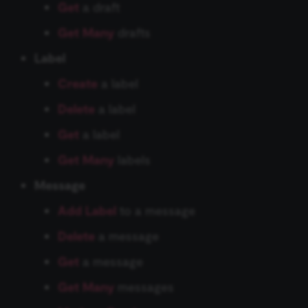
Get
a draft
Zep Vector Store
ConvertKit Trigger
Get Many
drafts
Execute Command
ข้อมูลรับรอง Autopilot
Google Gemini Chat Mod
Copper Trigger
Label
รันซับเวิร์กโฟลว์ (Execute
ข้อมูลรับรอง AWS
Google Vertex Chat Mode
Create
a label
Sub-workflow)
crowd.dev Trigger
ข้อมูลรับรอง Azure OpenAI
Groq Chat Model
Delete
a label
Execute Sub-workflow
Customer.io Trigger
Trigger
Get
a label
ข้อมูลรับรอง Azure Storage
Mistral Cloud Chat Model
Emelia Trigger
Get Many
labels
ข้อมูลการรัน (Execution
ข้อมูลรับรอง BambooHR
Ollama Chat Model
Data)
Message
Eventbrite Trigger
ข้อมูลรับรอง Bannerbear
OpenAI Chat Model
Add Label
to a message
ดึงข้อมูลจากไฟล์ (Extract
Facebook Lead Ads Trigger
From File)
ข้อมูลรับรอง Baserow
Delete
a message
OpenRouter Chat Model
Facebook Trigger
Get
a message
กรองข้อมูล (Filter)
ข้อมูลรับรอง Beeminder
Cohere Model
Get Many
messages
Figma Trigger (Beta)
FTP
ข้อมูลรับรอง Bitbucket
Ollama Model