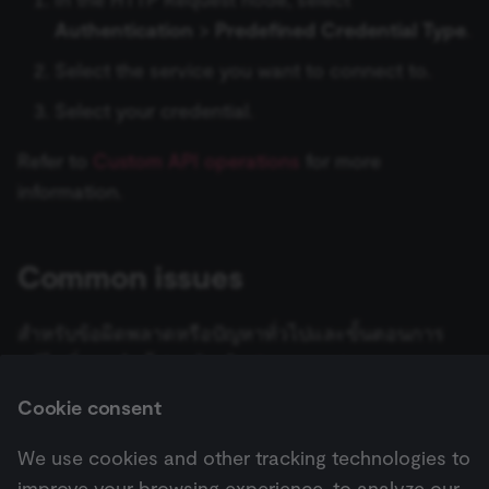
Postmark Trigger
__sec_tid
n8n.io
9 months
Used by the
Authentication
>
Predefined Credential Type
.
Webhook
ข้อมูลรับรอง Discord
3 weeks
consent
management
Pushcut Trigger
Select the service you want to connect to.
platform
(Cookie-Script
Workflow Trigger
Discourse credentials
to track the
Select your credential.
consent sessi
RabbitMQ Trigger
and ensure
XML
Disqus credentials
banner
Refer to
Custom API operations
for more
integrity.
Redis Trigger
information.
__sec_crid
n8n.io
9 months
Used by the
Drift credentials
4 weeks
consent
management
Salesforce Trigger
platform
Dropbox credentials
(Cookie-Script
Common issues
to verify
SeaTable Trigger
returning
visitors and
Dropcontact credentials
prevent abus
สำหรับข้อผิดพลาดหรือปัญหาทั่วไปและขั้นตอนการ
Shopify Trigger
__sec__fid
n8n.io
9 months
Used by the
Dynatrace credentials
แก้ไขที่แนะนำ โปรดอ้างอิง
Common Issues
3 weeks
consent
management
Slack Trigger
platform
Cookie consent
(Cookie-Script
E-goi credentials
for anti-fraud
Strava Trigger
protection a
Next
We use cookies and other tracking technologies to
bot detection
Elasticsearch credentials
การดำเนินการกับ Draft
improve your browsing experience, to analyze our
localization
1 year
Used by
Shopify