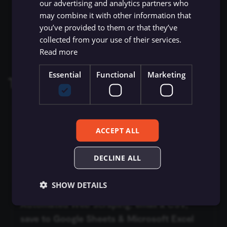
Reply
to a message
our advertising and analytics partners who
Zep
Google Business Profile
may combine it with other information that
Loop Over Items (Split in
ข้อมูลรับรอง Chargebee
Trigger
Trash
a thread
you’ve provided to them or that they’ve
Batches)
Auto-fixing Output Parser
Untrash
a thread
collected from your use of their services.
ข้อมูลรับรอง CircleCI
Google Sheets Trigger
Read more
Manual Trigger
Item List Output Parser
ข้อมูลรับรอง Cisco Meraki
Gumroad Trigger
Essential
Functional
Marketing
มาร์กดาวน์ (Markdown)
Templates and examples
Structured Output Parser
ข้อมูลรับรอง Cisco Secure
Help Scout Trigger
MCP Server Trigger
Endpoint
Contextual Compression
Retriever
Hubspot Trigger
✨🤖Automate Multi-Platform Social Media
รวมข้อมูล (Merge)
ข้อมูลรับรอง Cisco Umbrella
ACCEPT ALL
Content Creation with AI
MultiQuery Retriever
Invoice Ninja Trigger
by Joseph LePage
n8n
ข้อมูลรับรอง Clearbit
DECLINE ALL
Vector Store Retriever
Jira Trigger
View template details
n8n Form
ข้อมูลรับรอง ClickUp
SHOW DETAILS
Workflow Retriever
JotForm Trigger
n8n Form Trigger
ข้อมูลรับรอง Clockify
Automated Web Scraping: email a CSV,
Character Text Splitter
Kafka Trigger
save to Google Sheets & Microsoft Excel
n8n Trigger
Essential
Functional
Marketing