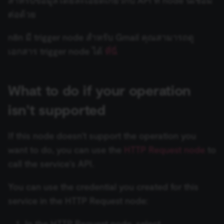
consent
Answer Tool
Microsoft OneDrive Trigger
management
ต่อด้วย
platform
Sort
ข้อมูลรับรอง crowd.dev
(Cookie-Script
to validate th
Wikipedia
Microsoft Outlook Trigger
n8n มี trigger node สำหรับ Gmail คุณสามารถดู
authenticity o
Split Out
ข้อมูลรับรอง CrowdStrike
consent
เอกสาร trigger node ได้
ที่นี่
interactions.
Wolfram|Alpha
MQTT Trigger
_shopify_essential
1 year
This cookie is
Shopify
SSE Trigger
ข้อมูลรับรอง Customer.io
essential for 
merch.n8n.io
secure check
Call n8n Workflow Tool
Netlify Trigger
What to do if your operation
and payment
SSH
ข้อมูลรับรอง Datadog
function on t
merch store 
isn't supported
Notion Trigger
is provided b
Shopify.
Stop And Error
ข้อมูลรับรอง DeepL
CookieScriptConsent
1 year
This cookie is
CookieScript
Onfleet Trigger
If this node doesn't support the operation you
used by Cook
.n8n.io
Summarize
ข้อมูลรับรอง DeepSeek
Script.com
want to do, you can use the
HTTP Request node
to
service to
PayPal Trigger
remember
call the service's API.
visitor cookie
Switch
ข้อมูลรับรอง Demio
consent
preferences. It
Pipedrive Trigger
You can use the credential you created for this
necessary for
TOTP
ข้อมูลรับรอง DFIR-IRIS
Cookie-
service in the HTTP Request node:
Script.com
Postgres Trigger
cookie banne
to work
Wait
ข้อมูลรับรอง DHL
properly.
In the HTTP Request node, select