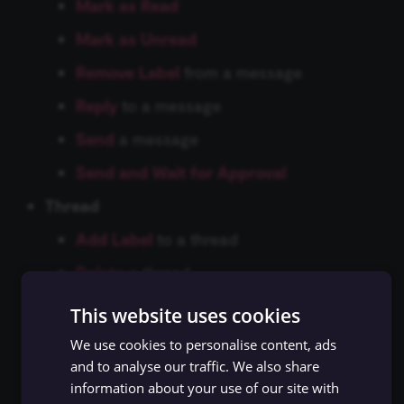
Mark as Read
Flow Trigger
Git
ข้อมูลรับรอง Bitly
Hugging Face Inference
Mark as Unread
Model
Form.io Trigger
Remove Label
from a message
GraphQL
ข้อมูลรับรอง Bitwarden
Chat Memory Manager
Formstack Trigger
Reply
to a message
HTML
ข้อมูลรับรอง Box
Send
a message
Simple Memory
GetResponse Trigger
HTTP Request
ข้อมูลรับรอง Brandfetch
Send and Wait for Approval
Motorhead
GitHub Trigger
Thread
เงื่อนไข (If)
ข้อมูลรับรอง Brevo
MongoDB Chat Memory
GitLab Trigger
Add Label
to a thread
JWT
ข้อมูลรับรอง Bubble
Delete
a thread
Redis Chat Memory
Gmail Trigger
LDAP
ข้อมูลรับรอง Cal.com
Get
a thread
This website uses cookies
Postgres Chat Memory
Google Calendar Trigger
Get Many
threads
จำกัดจำนวนข้อมูล (Limit)
We use cookies to personalise content, ads
ข้อมูลรับรอง Calendly
and to analyse our traffic. We also share
Xata
Google Drive Trigger
Remove Label
from thread
information about your use of our site with
Local File Trigger
ข้อมูลรับรอง Carbon Black