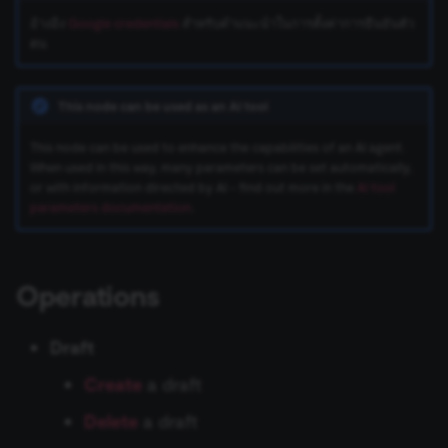
ข้อมูล Binary
เปลี่ยนเจ้าของหรือชื่อผู้ใช้
Sentiment Analysis
การบล็อก Nodes
ใช้ Google Sheets เป็นแหล
s
อ้างอิง
Google credentials
สำหรับคำแนะนำในการตั้งค่าการยืนยันตัว
การรักษาความปลอดภัย
Chat Trigger
ข้อมูลรับรอง Airtable
ข้อมูล
Licenses และความเป็น
AWS SNS Trigger
Permissions
Embeddings Google Vert
Metadata ของ n8n
ตน
e
n8n
ที่เก็บข้อมูลภายนอกสำหรับ
ส่วนตัว
การทำงานพร้อมกัน
LangChain Code
การเพิ่มความแข็งแกร่งให้
ข้อมูล Binary
แปลงเป็นไฟล์ (Convert to
ข้อมูลรับรอง Airtop
(Concurrency)
Task Runners
เรียก API เพื่อดึงข้อมูล
Bitbucket Trigger
User
Embeddings HuggingFace
Convenience Methods
a
Starter Kits
File)
Simple Vector Store
Inference
This node can be used as an AI tool
r
ข้อผิดพลาดเกี่ยวกับหน่วย
ข้อมูลรับรอง AlienVault
ผู้ช่วย AI
ตั้งค่า Human Fallback สำห
Box Trigger
WhatsApp Business Acco
ฟังก์ชันการแปลงข้อมูล
This node can be used to enhance the capabilities of an AI agent.
สถาปัตยกรรม
ความจำ
เข้ารหัสข้อมูล (Crypto)
AI Workflows
Milvus Vector Store
Embeddings Mistral Clou
c
When used in this way, many parameters can be set automatically,
ข้อมูลรับรอง AMQP
Brevo Trigger
Workplace Security
or with information directed by AI - find out more in the
AI tool
h
การใช้งาน CLI
วันที่และเวลา (Date & Time)
ให้ AI ระบุ Parameters ของ
MongoDB Atlas Vector
Embeddings Ollama
parameters documentation
.
Tool
ข้อมูลรับรอง Anthropic
Store
Calendly Trigger
i
ตัวช่วยดีบัก (Debug Helper)
Embeddings OpenAI
n
Vector Database คืออะไร?
ข้อมูลรับรอง APITemplate.io
PGVector Vector Store
Cal Trigger
Operations
Edit Fields (Set)
Anthropic Chat Model
g
เติมข้อมูล Pinecone Vecto
ข้อมูลรับรอง Asana
Pinecone Vector Store
Chargebee Trigger
Draft
Database จากเว็บไซต์
แก้ไขรูปภาพ (Edit Image)
AWS Bedrock Chat Model
ข้อมูลรับรอง Auth0
Qdrant Vector Store
ClickUp Trigger
Create
a draft
Email Trigger (IMAP)
Management
Azure OpenAI Chat Mode
Delete
a draft
Supabase Vector Store
Clockify Trigger
Error Trigger
ข้อมูลรับรอง Automizy
DeepSeek Chat Model