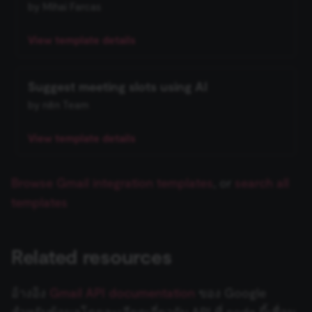
ข้อมูลรับรอง Cloudflare
by Mihai Farcas
Recursive Character Text
Keap Trigger
Essential cookies allow core website functionality
No Operation, do nothing
ข้อมูลรับรอง Cockpit
Splitter
such as user login, account management, and consent
View template details
preferences. The website cannot be used properly
KoboToolbox Trigger
without these strictly necessary cookies.
Read/Write Files from Disk
ข้อมูลรับรอง Coda
Token Splitter
Provider
/
Suggest meeting slots using AI
Name
Expiration
Description
Lemlist Trigger
Domain
Remove Duplicates
ข้อมูลรับรอง Cohere
Calculator
by n8n Team
__sec__ghost
n8n.io
9 months
Used by the
Linear Trigger
4 weeks
consent
management
Rename Keys
ข้อมูลรับรอง Contentful
Custom Code Tool
View template details
platform
(Cookie-Script
LoneScale Trigger
to detect
Respond to Webhook
automated or
ข้อมูลรับรอง ConvertAPI
MCP Client Tool
suspicious
Browse Gmail integration templates
, or
search all
Mailchimp Trigger
browsing
activity.
templates
RSS Read
ข้อมูลรับรอง ConvertKit
SearXNG Tool
__sec__cid
n8n.io
1 day
Used by the
MailerLite Trigger
consent
RSS Feed Trigger
management
ข้อมูลรับรอง Copper
SerpApi (Google Search)
platform
Related resources
Mailjet Trigger
(Cookie-Script
Google Privacy
for short-ter
Schedule Trigger
ข้อมูลรับรอง Cortex
Think Tool
visitor
Policy
verification.
อ้างอิง
Gmail API documentation
ของ Google
Mautic Trigger
Send Email
ข้อมูลรับรอง CrateDB
Vector Store Question
__sec__token
n8n.io
1 day
Used by the
สำหรับข้อมูลโดยละเอียดเกี่ยวกับ API ที่ node นี้เชื่อม