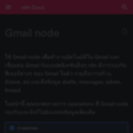
n8n Docs
T
Gmail node
y
เริ่มต้นใช้งาน
Activation Trigger
ปัญหาที่พบบ่อย
ปัญหาที่พบบ่อย
การดำเนินการกับ Calendar
การดำเนินการกับ File
การดำเนินการกับ Document
ปัญหาที่พบบ่อย
ปัญหาที่พบบ่อย
การดำเนินการกับ Assistant
ปัญหาที่พบบ่อย
ปัญหาที่พบบ่อย
การดำเนินการกับ Chat
ปัญหาที่พบบ่อย
ActiveCampaign Trigger
Root nodes
ข้อมูลรับรอง Action Network
Installation and
Overview
Community เทียบกับ
Expressions
บทช่วยสอน: สร้าง AI
การยืนยันตัวตน
ข้อกำหนดเบื้องต้น
RACKSYNC CO., LTD
เส้นทางการเรียนรู้
ทำความเข้าใจ Workflows
ตรรกะของ Flow
ภาพรวม
Source Control และ
บันทึกประจำรุ่น (Release
ช่องทางขอความช่วยเหลือ
ความเป็นส่วนตัวและความ
คีย์ลัด
ปัญหาที่พบบ่อย
ปัญหาที่พบบ่อย
ปัญหาที่พบบ่อย
Templates และตัวอย่าง
ปัญหาที่พบบ่อย
การพัฒนา Workflow
Ad Account
ตัวเลือก Poll Mode
ปัญหาที่พบบ่อย
ปัญหาที่พบบ่อย
ปัญหาที่พบบ่อย
AI Agent
Default Data Loader
Google OAuth2 สำหรับ
Gmail
Gmail
GUI installation
Choose a node type
Set up your development
Run your node locally
Submit community nodes
npm
Environment Variables
การบันทึก Log
ภาพรวม
ภาพรวม
AI Starter Kit
ภาพรวม
คำสั่ง CLI
ภาพรวม
สร้าง Variables แบบกำหน
การจัดการวันที่
ภาพรวม
บทนำ
p
management
Enterprise
Workflow ใน n8n
(Authentication)
Environments
Notes)
ปลอดภัย
บริการเดียว
environment
เอง
e
การใช้งานแอปพลิเคชัน
รวมข้อมูล (Aggregate)
การดำเนินการกับ Event
การดำเนินการกับ File และ
การดำเนินการกับ Sheet
การดำเนินการกับ Audio
การดำเนินการกับ Callback
Acuity Scheduling Trigger
Sub-nodes
ข้อมูลรับรอง
Plan your node
การใช้งาน Code Node
Deployment
เลือก n8n ในแบบของคุณ
จัดการ Credentials
ข้อมูล
เข้าถึง Dashboard ผู้ดูแลร
การมีส่วนร่วม
ปัญหาที่พบบ่อย
ปัญหาที่พบบ่อย
Application
ปัญหาที่พบบ่อย
Basic LLM Chain
GitHub Document Loader
Outlook.com
Outlook.com
Manual installation
Choose a node building
Node linter
Install private nodes
Docker
วิธีการกำหนดค่า
การติดตาม (Monitoring)
ประสิทธิภาพและการวัดผล
ตั้งค่า SSL
โครงสร้างฐานข้อมูล
Input ของ Node ปัจจุบัน
Query JSON ด้วย JMESPa
แนวคิด LangChain ใน n8n
Chain คืออะไร?
ใช้ Gmail node เพื่อทำงานอัตโนมัติใน Gmail และ
Folder
ภายใน Document
ActiveCampaign
Risks
การติดตั้ง
LangChain ใน n8n
Pagination
Cloud
Secrets ภายนอก
คู่มือการย้ายไป v1.0
Sustainable Use License
Google OAuth2 แบบทั่วไป
style
Tutorial: Build a declarati
(Benchmarking)
t
เชื่อมต่อ Gmail กับแอปพลิเคชันอื่นๆ n8n มีการรองรับ
style node
แนวคิดหลัก
แปลงข้อมูลด้วย AI (AI
การดำเนินการกับ File
การดำเนินการกับ File
Affinity Trigger
Build your node
การเขียน Code ด้วย AI
การกำหนดค่า
เริ่มต้นแบบเร็ว!
จัดการผู้ใช้และการเข้าถึง
อภิธานศัพท์
Certificate Transparency
Question and Answer
Embeddings AWS Bedroc
Yahoo
Yahoo
Troubleshooting
การตั้งค่าเซิร์ฟเวอร์
ตัวอย่างการกำหนดค่า
การตรวจสอบความปลอดภั
ตั้งค่า SSO
Output ของ Node อื่นๆ
ตัวอย่าง Methods และ
แหล่งเรียนรู้ LangChain
Agent คืออะไร?
ฟีเจอร์ต่างๆ ของ Gmail ในตัว รวมถึงการสร้าง,
o
Transform)
การดำเนินการกับ Folder
ปัญหาที่พบบ่อย
ข้อมูลรับรอง Acuity
Blocklist
การกำหนดค่า
ตัวอย่างและแนวคิด
การใช้งาน API Playground
(Configuration)
อัปเดตเวอร์ชัน n8n Cloud
การสตรีม Log
Chain
Google Service Account
Node UI design
(Security Audit)
การกำหนดค่า Queue Mod
Variables ที่มีมาให้
อัปเดต, ลบ และดึงข้อมูล drafts, messages, labels,
Scheduling
(Configuration)
Tutorial: Build a
n8n Cloud
การดำเนินการกับ Image
การดำเนินการกับ Message
Airtable Trigger
Test your node
Methods และ Variables ที่
คอร์สวิดีโอ
คีย์ลัด
Group
Embeddings Azure OpenA
การอัปเดต
ฐานข้อมูลและการตั้งค่าที่
การตรวจสอบความปลอดภั
วันที่และเวลา
ใช้ LangSmith กับ n8n
ตัวอย่างเปรียบเทียบ Agents
s
thread
programmatic-style node
Code
การดำเนินการกับ Shared
Using community nodes
มีมาให้
การอ้างอิง API
การจัดการ Workflow
ตั้งค่า Timezone
Insights
Summarization Chain
Choose node file structu
รองรับ
การควบคุมการทำงานพร้อ
(Security Audit)
Expressions
กับ Chains
t
Drive
ข้อมูลรับรอง Adalo
การบันทึก Log และการ
กัน (Concurrency)
ฟีเจอร์ Enterprise
การดำเนินการกับ Text
ปัญหาที่พบบ่อย
AMQP Trigger
Deploy your node
คอร์สแบบข้อความ
Instagram
Embeddings Cohere
JMESPath
ในหน้านี้ คุณจะพบรายการ operations ที่ Gmail node
ติดตาม (Monitoring)
Reference
a
เปรียบเทียบข้อมูล (Compare
Troubleshooting
Variables แบบกำหนดเอง
Templates ของ Workflow
IP Address ของ Cloud
License Key
Information Extractor
Task Runners
ปิดใช้งาน API
Code Node
Memory คืออะไร?
รองรับและลิงก์ไปยังแหล่งข้อมูลเพิ่มเติม
Datasets)
ปัญหาที่พบบ่อย
ข้อมูลรับรอง Affinity
ข้อมูลการรัน (Execution
รุ่นที่เผยแพร่ (Releases)
ปัญหาที่พบบ่อย
Asana Trigger
Link
Embeddings Google Gemi
HTTP Node
r
การขยายระบบและ
Data)
Building community nodes
Cookbook (สูตรสำเร็จ)
White labelling
การจัดการข้อมูล Cloud
Text Classifier
การจัดการผู้ใช้ (สำหรับ Sel
เลือกไม่เข้าร่วมการเก็บข้อม
HTTP Request Node
Tool คืออะไร?
t
ประสิทธิภาพ (Scaling)
บีบอัดไฟล์ (Compression)
ข้อมูลรับรอง Agile CRM
Hosted)
ความช่วยเหลือและชุมชน
Autopilot Trigger
Page
Embeddings Google PaL
LangChain Code Node
Credentials