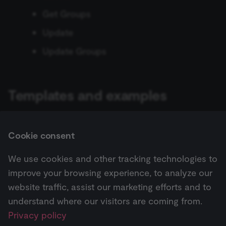
Flow Trigger
preferences. The website cannot be used properly
Get Groups
without these strictly necessary cookies.
Git
ข้อมูลรับรอง Bitly
Hugging Face Inference
Update
Provider
/
Model
Form.io Trigger
Name
Expiration
Description
Domain
GraphQL
ข้อมูลรับรอง Bitwarden
Update Groups
__sec__ghost
n8n.io
9 months
Used by the
Chat Memory Manager
Formstack Trigger
4 weeks
consent
HTML
management
ข้อมูลรับรอง Box
platform
Simple Memory
GetResponse Trigger
(Cookie-Script
to detect
Templates and examples
HTTP Request
ข้อมูลรับรอง Brandfetch
automated or
suspicious
Motorhead
GitHub Trigger
browsing
เงื่อนไข (If)
activity.
ข้อมูลรับรอง Brevo
Browse Bitwarden integration templates
, or
search
MongoDB Chat Memory
GitLab Trigger
__sec__cid
n8n.io
1 day
Used by the
all templates
Cookie consent
consent
JWT
ข้อมูลรับรอง Bubble
management
platform
Redis Chat Memory
Gmail Trigger
We use cookies and other tracking technologies to
(Cookie-Script
Google Privacy
LDAP
for short-ter
ข้อมูลรับรอง Cal.com
improve your browsing experience, to analyze our
Next
visitor
Policy
Postgres Chat Memory
Google Calendar Trigger
verification.
Box
website traffic, assist our marketing efforts and to
จำกัดจำนวนข้อมูล (Limit)
ข้อมูลรับรอง Calendly
__sec__token
n8n.io
1 day
Used by the
understand where our visitors are coming from.
consent
Xata
Google Drive Trigger
management
Privacy policy
Pricing
Workflow
Feature
AI
Local File Trigger
ข้อมูลรับรอง Carbon Black
platform
(Cookie-Script