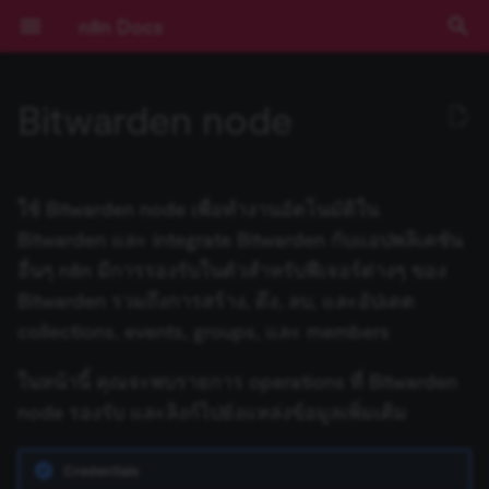
n8n Docs
I
Bitwarden node
n
เริ่มต้นใช้งาน
Activation Trigger
ปัญหาที่พบบ่อย
Operations
ปัญหาที่พบบ่อย
การดำเนินการกับ Draft
การดำเนินการกับ Calendar
การดำเนินการกับ File
การดำเนินการกับ Document
ปัญหาที่พบบ่อย
ปัญหาที่พบบ่อย
การดำเนินการกับ Assistant
ปัญหาที่พบบ่อย
ปัญหาที่พบบ่อย
การดำเนินการกับ Chat
ปัญหาที่พบบ่อย
ActiveCampaign Trigger
Root nodes
ข้อมูลรับรอง Action Network
Installation and
Overview
Community เทียบกับ
Expressions
บทช่วยสอน: สร้าง AI
การยืนยันตัวตน
ข้อกำหนดเบื้องต้น
RACKSYNC CO., LTD
เส้นทางการเรียนรู้
ทำความเข้าใจ Workflows
ตรรกะของ Flow
ภาพรวม
Source Control และ
บันทึกประจำรุ่น (Release
ช่องทางขอความช่วยเหลือ
ความเป็นส่วนตัวและความ
คีย์ลัด
ปัญหาที่พบบ่อย
ปัญหาที่พบบ่อย
ปัญหาที่พบบ่อย
Templates และตัวอย่าง
ปัญหาที่พบบ่อย
การพัฒนา Workflow
Ad Account
ตัวเลือก Poll Mode
ปัญหาที่พบบ่อย
ปัญหาที่พบบ่อย
ปัญหาที่พบบ่อย
AI Agent
Default Data Loader
Google OAuth2 สำหรับ
Gmail
Gmail
GUI installation
Choose a node type
Set up your development
Run your node locally
Submit community nodes
npm
Environment Variables
การบันทึก Log
ภาพรวม
ภาพรวม
AI Starter Kit
ภาพรวม
คำสั่ง CLI
ภาพรวม
สร้าง Variables แบบกำหน
การจัดการวันที่
ภาพรวม
บทนำ
i
management
Enterprise
Workflow ใน n8n
(Authentication)
Environments
Notes)
ปลอดภัย
บริการเดียว
environment
เอง
t
การใช้งานแอปพลิเคชัน
รวมข้อมูล (Aggregate)
Templates and examples
การดำเนินการกับ Label
การดำเนินการกับ Event
การดำเนินการกับ File และ
การดำเนินการกับ Sheet
การดำเนินการกับ Audio
การดำเนินการกับ Callback
Acuity Scheduling Trigger
Sub-nodes
ข้อมูลรับรอง
Plan your node
การใช้งาน Code Node
Deployment
เลือก n8n ในแบบของคุณ
จัดการ Credentials
ข้อมูล
เข้าถึง Dashboard ผู้ดูแลร
การมีส่วนร่วม
ปัญหาที่พบบ่อย
ปัญหาที่พบบ่อย
Application
ปัญหาที่พบบ่อย
Basic LLM Chain
GitHub Document Loader
Outlook.com
Outlook.com
Manual installation
Choose a node building
Node linter
Install private nodes
Docker
วิธีการกำหนดค่า
การติดตาม (Monitoring)
ประสิทธิภาพและการวัดผล
ตั้งค่า SSL
โครงสร้างฐานข้อมูล
Input ของ Node ปัจจุบัน
Query JSON ด้วย JMESPa
แนวคิด LangChain ใน n8n
Chain คืออะไร?
ใช้ Bitwarden node เพื่อทำงานอัตโนมัติใน
Folder
ภายใน Document
ActiveCampaign
Risks
การติดตั้ง
LangChain ใน n8n
Pagination
Cloud
Secrets ภายนอก
คู่มือการย้ายไป v1.0
Sustainable Use License
Google OAuth2 แบบทั่วไป
style
Tutorial: Build a declarati
(Benchmarking)
i
Bitwarden และ integrate Bitwarden กับแอปพลิเคชัน
style node
แนวคิดหลัก
แปลงข้อมูลด้วย AI (AI
การดำเนินการกับ Message
การดำเนินการกับ File
การดำเนินการกับ File
Affinity Trigger
Build your node
การเขียน Code ด้วย AI
การกำหนดค่า
เริ่มต้นแบบเร็ว!
จัดการผู้ใช้และการเข้าถึง
อภิธานศัพท์
Certificate Transparency
Question and Answer
Embeddings AWS Bedroc
Yahoo
Yahoo
Troubleshooting
การตั้งค่าเซิร์ฟเวอร์
ตัวอย่างการกำหนดค่า
การตรวจสอบความปลอดภั
ตั้งค่า SSO
Output ของ Node อื่นๆ
ตัวอย่าง Methods และ
แหล่งเรียนรู้ LangChain
Agent คืออะไร?
อื่นๆ n8n มีการรองรับในตัวสำหรับฟีเจอร์ต่างๆ ของ
a
Transform)
การดำเนินการกับ Folder
ปัญหาที่พบบ่อย
ข้อมูลรับรอง Acuity
Blocklist
การกำหนดค่า
ตัวอย่างและแนวคิด
การใช้งาน API Playground
(Configuration)
อัปเดตเวอร์ชัน n8n Cloud
การสตรีม Log
Chain
Google Service Account
Node UI design
(Security Audit)
การกำหนดค่า Queue Mod
Variables ที่มีมาให้
Bitwarden รวมถึงการสร้าง, ดึง, ลบ, และอัปเดต
Scheduling
(Configuration)
Tutorial: Build a
n8n Cloud
การดำเนินการกับ Thread
การดำเนินการกับ Image
การดำเนินการกับ Message
Airtable Trigger
Test your node
Methods และ Variables ที่
คอร์สวิดีโอ
คีย์ลัด
Group
Embeddings Azure OpenA
การอัปเดต
ฐานข้อมูลและการตั้งค่าที่
การตรวจสอบความปลอดภั
วันที่และเวลา
ใช้ LangSmith กับ n8n
ตัวอย่างเปรียบเทียบ Agents
l
collections, events, groups, และ members
programmatic-style node
Code
การดำเนินการกับ Shared
Using community nodes
มีมาให้
การอ้างอิง API
การจัดการ Workflow
ตั้งค่า Timezone
Insights
Summarization Chain
Choose node file structu
รองรับ
การควบคุมการทำงานพร้อ
(Security Audit)
Expressions
กับ Chains
i
Drive
ข้อมูลรับรอง Adalo
การบันทึก Log และการ
กัน (Concurrency)
ฟีเจอร์ Enterprise
ปัญหาที่พบบ่อย
การดำเนินการกับ Text
ปัญหาที่พบบ่อย
AMQP Trigger
Deploy your node
คอร์สแบบข้อความ
Instagram
Embeddings Cohere
JMESPath
ในหน้านี้ คุณจะพบรายการ operations ที่ Bitwarden
ติดตาม (Monitoring)
Reference
z
เปรียบเทียบข้อมูล (Compare
Troubleshooting
Variables แบบกำหนดเอง
Templates ของ Workflow
IP Address ของ Cloud
License Key
Information Extractor
Task Runners
ปิดใช้งาน API
Code Node
Memory คืออะไร?
node รองรับ และลิงก์ไปยังแหล่งข้อมูลเพิ่มเติม
Datasets)
ปัญหาที่พบบ่อย
ข้อมูลรับรอง Affinity
ข้อมูลการรัน (Execution
รุ่นที่เผยแพร่ (Releases)
ปัญหาที่พบบ่อย
Asana Trigger
Link
Embeddings Google Gemi
HTTP Node
i
การขยายระบบและ
Data)
Building community nodes
Cookbook (สูตรสำเร็จ)
White labelling
การจัดการข้อมูล Cloud
Text Classifier
การจัดการผู้ใช้ (สำหรับ Sel
เลือกไม่เข้าร่วมการเก็บข้อม
HTTP Request Node
Tool คืออะไร?
n
ประสิทธิภาพ (Scaling)
บีบอัดไฟล์ (Compression)
ข้อมูลรับรอง Agile CRM
Hosted)
ความช่วยเหลือและชุมชน
Autopilot Trigger
Page
Embeddings Google PaL
LangChain Code Node
Credentials