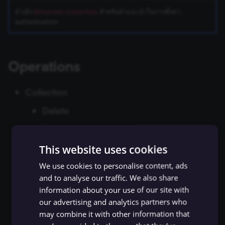
ข้อมูล Binary
เปลี่ยนเจ้าของหรือชื่อผู้ใช้
Sentiment Analysis
การบล็อก Nodes
ใช้ Google Sheets เป็นแหล
g
อ้างอิง
Bitwarden credentials
สำหรับคำแนะนำในการตั้งค่า
การรักษาความปลอดภัย
Chat Trigger
ข้อมูลรับรอง Airtable
ข้อมูล
Licenses และความเป็น
AWS SNS Trigger
Permissions
Embeddings Google Vert
Metadata ของ n8n
authentication
s
n8n
ที่เก็บข้อมูลภายนอกสำหรับ
ส่วนตัว
การทำงานพร้อมกัน
LangChain Code
การเพิ่มความแข็งแกร่งให้
ข้อมูล Binary
แปลงเป็นไฟล์ (Convert to
ข้อมูลรับรอง Airtop
(Concurrency)
Task Runners
เรียก API เพื่อดึงข้อมูล
Bitbucket Trigger
User
Embeddings HuggingFace
Convenience Methods
e
Starter Kits
File)
Simple Vector Store
Inference
Operations
a
ข้อผิดพลาดเกี่ยวกับหน่วย
ข้อมูลรับรอง AlienVault
ผู้ช่วย AI
ตั้งค่า Human Fallback สำห
Box Trigger
WhatsApp Business Acco
ฟังก์ชันการแปลงข้อมูล
สถาปัตยกรรม
ความจำ
เข้ารหัสข้อมูล (Crypto)
AI Workflows
Milvus Vector Store
Embeddings Mistral Clou
r
ข้อมูลรับรอง AMQP
Brevo Trigger
Workplace Security
Collection
c
การใช้งาน CLI
วันที่และเวลา (Date & Time)
ให้ AI ระบุ Parameters ของ
MongoDB Atlas Vector
Embeddings Ollama
Delete
Tool
ข้อมูลรับรอง Anthropic
Store
Calendly Trigger
h
ตัวช่วยดีบัก (Debug Helper)
Embeddings OpenAI
Get
Vector Database คืออะไร?
ข้อมูลรับรอง APITemplate.io
PGVector Vector Store
Cal Trigger
Get All
This website uses cookies
Edit Fields (Set)
Anthropic Chat Model
เติมข้อมูล Pinecone Vecto
ข้อมูลรับรอง Asana
Pinecone Vector Store
Chargebee Trigger
We use cookies to personalise content, ads
Update
Database จากเว็บไซต์
แก้ไขรูปภาพ (Edit Image)
AWS Bedrock Chat Model
and to analyse our traffic. We also share
Event
ข้อมูลรับรอง Auth0
Qdrant Vector Store
ClickUp Trigger
information about your use of our site with
Email Trigger (IMAP)
Management
Azure OpenAI Chat Mode
our advertising and analytics partners who
Get All
Supabase Vector Store
Clockify Trigger
may combine it with other information that
Group
Error Trigger
ข้อมูลรับรอง Automizy
DeepSeek Chat Model