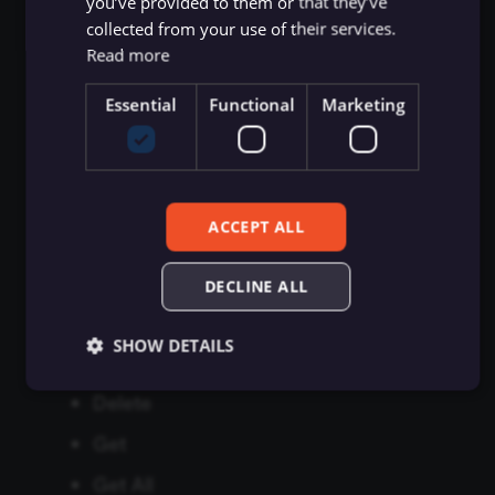
you’ve provided to them or that they’ve
Zep Vector Store
ConvertKit Trigger
collected from your use of their services.
Create
Execute Command
ข้อมูลรับรอง Autopilot
Google Gemini Chat Mod
Read more
Delete
Copper Trigger
Essential
Functional
Marketing
รันซับเวิร์กโฟลว์ (Execute
ข้อมูลรับรอง AWS
Google Vertex Chat Mode
Get
Sub-workflow)
crowd.dev Trigger
Get All
ข้อมูลรับรอง Azure OpenAI
Groq Chat Model
Execute Sub-workflow
Customer.io Trigger
Get Members
Trigger
ข้อมูลรับรอง Azure Storage
Mistral Cloud Chat Model
ACCEPT ALL
Update
Emelia Trigger
ข้อมูลการรัน (Execution
ข้อมูลรับรอง BambooHR
Ollama Chat Model
Update Members
DECLINE ALL
Data)
Eventbrite Trigger
Member
ข้อมูลรับรอง Bannerbear
OpenAI Chat Model
SHOW DETAILS
ดึงข้อมูลจากไฟล์ (Extract
Facebook Lead Ads Trigger
Create
From File)
ข้อมูลรับรอง Baserow
OpenRouter Chat Model
Delete
Facebook Trigger
กรองข้อมูล (Filter)
ข้อมูลรับรอง Beeminder
Cohere Model
Essential
Functional
Marketing
Get
Figma Trigger (Beta)
Essential cookies allow core website functionality
Get All
FTP
ข้อมูลรับรอง Bitbucket
Ollama Model
such as user login, account management, and consent