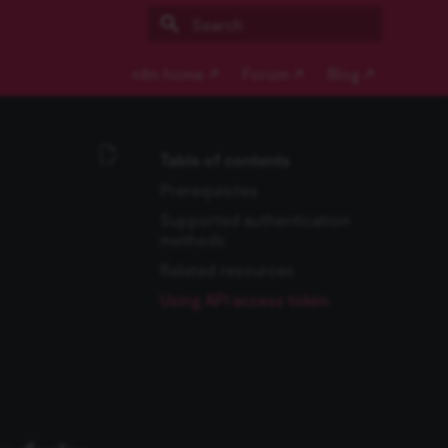
Initializing search
n8n home ↗
Forum ↗
Blog ↗
Table of contents
Prerequisites
Supported authentication
methods
Related resources
Using API access token