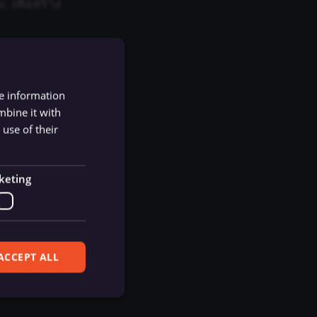
เพื่อสร้าง
s
re information
mbine it with
use of their
keting
ACCEPT ALL