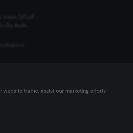
ferences. The website
token ให้ไปที่
่มเป็น
Auth
cript) to detect
 workspace
ript) for short-
ript) to validate
d payment function
Next
ebsite traffic, assist our marketing efforts
remember visitor
ข้อมูลยืนยันตัวตน Rundeck
ie-Script.com cookie
ript) to track the
hts ↗
AI highlights ↗
ript) to verify