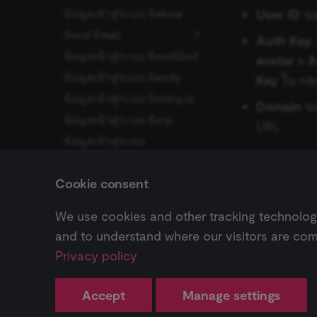
YouTube
ข้อมูลเข้าสู่ระบบ Sekoia
User ID
ขอ
Zammad
Send Email
Essential cookies all
Auth Key
:
cannot be used proper
Zendesk
ข้อมูลเข้าสู่ระบบ SendGrid
Gmail
avatar > 
Zoho CRM
Name
ข้อมูลเข้าสู่ระบบ Sendy
Outlook.com
Key
ใน n8
Zoom
ข้อมูลเข้าสู่ระบบ Sentry.io
Yahoo
__sec__ghost
Domain
ขอ
Zulip
ข้อมูลเข้าสู่ระบบ Serp
URL
__sec__cid
ข้อมูลเข้าสู่ระบบ
ServiceNow
ดูข้อมูลเพิ่มเติม
__sec__token
ข้อมูลเข้าสู่ระบบ seven
Cookie consent
_shopify_essential
ข้อมูลเข้าสู่ระบบ Shopify
(Shopify credentials)
Previous
We use cookies and other tracking technologie
CookieScriptConse
ข้อมูลยืนยันตัวตน Redis
ข้อมูลเข้าสู่ระบบ Shuffler
and to understand where our visitors are com
ข้อมูลเข้าสู่ระบบ SIGNL4
Privacy policy
__sec_tid
Pricing ↗
ข้อมูลเข้าสู่ระบบ Slack
Workflow
Accept
Manage settings
__sec_crid
ข้อมูลเข้าสู่ระบบ Snowflake
Change cookie settings