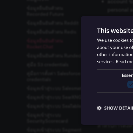
account ข
Venafi TLS Protect Cloud
ข้อมูลยืนยันตัวตน
personal 
Recorded Future
Venafi TLS Protect
Datacenter
ข้อมูลยืนยันตัวตน Reddit
This websit
Supporte
Vero
ข้อมูลยืนยันตัวตน Redis
We use cookies to
Vonage
ข้อมูลยืนยันตัวตน
Rocket.Chat
about your use of
API acces
Webflow
other information
ข้อมูลยืนยันตัวตน Rundeck
Wekan
services.
Read m
คู่มือ S3 credentials
WhatsApp Business
Related 
Cloud
คู่มือการตั้งค่า Salesforce
Essen
credentials
Wise
ปัญหาที่พบบ่อย
ดูข้อมูลเพิ่มเติม
ข้อมูลเข้าสู่ระบบ Salesmate
WooCommerce
ข้อมูลเข้าสู่ระบบ SearXNG
WordPress
ข้อมูลเข้าสู่ระบบ SeaTable
Using AP
SHOW DETAI
X (Formerly Twitter)
ข้อมูลเข้าสู่ระบบ
Xero
SecurityScorecard
สำหรับการตั้งค่
Yourls
ข้อมูลเข้าสู่ระบบ Segment