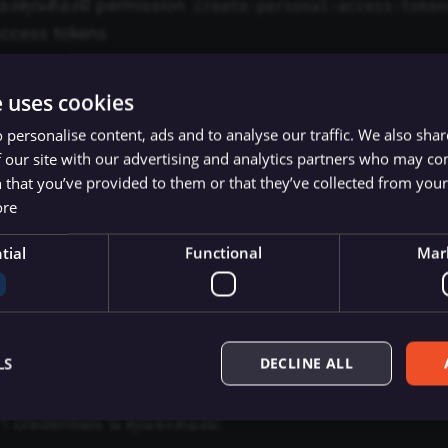
องคุณต้องมี permission
create-personal-access-token
access tokens
e uses cookies
d authentication methods
 personalise content, ads and to analyse our traffic. We also sha
 our site with our advertising and analytics partners who may co
s token
 that you’ve provided to them or that they’ve collected from your 
ore
resources
tial
Functional
Mar
เกี่ยวกับบริการนี้ได้ที่
Rocket.Chat's API documentation
I access token
LS
DECLINE ALL
า credentials นี้ คุณจะต้องมี: