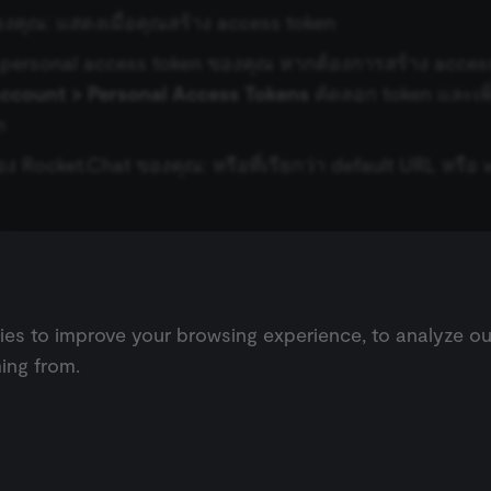
Essential
Functional
Marketing
งคุณ: แสดงเมื่อคุณสร้าง access token
ow core website functionality such as user login, account management, and consent pre
 personal access token ของคุณ หากต้องการสร้าง access 
ly without these strictly necessary cookies.
Account > Personal Access Tokens
คัดลอก token และเพิ
Provider
/
Expiration
Description
n
Domain
n8n.io
9 months
Used by the consent management platform (Cookie-S
ง Rocket.Chat ของคุณ: หรือที่เรียกว่า default URL หรือ
4 weeks
automated or suspicious browsing activity.
n8n.io
1 day
Used by the consent management platform (Cookie-Sc
term visitor verification.
ที่
Personal Access Tokens
n8n.io
1 day
Used by the consent management platform (Cookie-Sc
the authenticity of consent interactions.
1 year
This cookie is essential for the secure checkout an
Shopify
on the merch store and is provided by Shopify.
merch.n8n.io
Google Privacy Policy
s to improve your browsing experience, to analyze our w
nt
1 year
This cookie is used by Cookie-Script.com service to 
CookieScript
cookie consent preferences. It is necessary for Cook
.n8n.io
ing from.
banner to work properly.
n8n.io
9 months
Used by the consent management platform (Cookie-Sc
3 weeks
consent session and ensure banner integrity.
 templates ↗
Feature highlig
n8n.io
9 months
Used by the consent management platform (Cookie-Sc
4 weeks
returning visitors and prevent abuse.