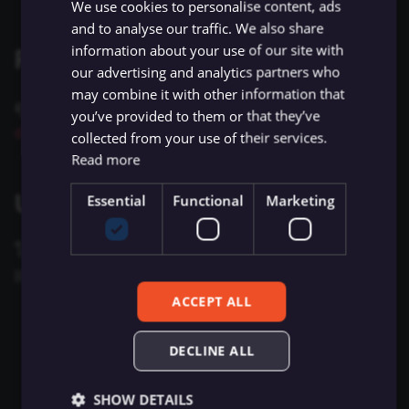
ข้อมูล Binary
เปลี่ยนเจ้าของหรือชื่อผู้ใช้
Sentiment Analysis
การบล็อก Nodes
ใช้ Google Sheets เป็นแหล
We use cookies to personalise content, ads
g
การรักษาความปลอดภัย
Chat Trigger
ข้อมูล
and to analyse our traffic. We also share
Licenses และความเป็น
AMQP Sender
AWS SNS Trigger
Permissions
Embeddings Google Vert
Metadata ของ n8n
s
n8n
ที่เก็บข้อมูลภายนอกสำหรับ
information about your use of our site with
ส่วนตัว
การทำงานพร้อมกัน
LangChain Code
การเพิ่มความแข็งแกร่งให้
Related resources
ข้อมูล Binary
our advertising and analytics partners who
แปลงเป็นไฟล์ (Convert to
(Concurrency)
Task Runners
เรียก API เพื่อดึงข้อมูล
APITemplate.io
Bitbucket Trigger
User
Embeddings HuggingFace
Convenience Methods
e
Starter Kits
may combine it with other information that
File)
Simple Vector Store
Inference
ดูรายละเอียดเพิ่มเติมได้ที่
SolarWinds IPAM's API
a
you’ve provided to them or that they’ve
ข้อผิดพลาดเกี่ยวกับหน่วย
ผู้ช่วย AI
ตั้งค่า Human Fallback สำห
Asana
Box Trigger
WhatsApp Business Acco
ฟังก์ชันการแปลงข้อมูล
documentation
collected from your use of their services.
สถาปัตยกรรม
ความจำ
เข้ารหัสข้อมูล (Crypto)
AI Workflows
Milvus Vector Store
Embeddings Mistral Clou
r
Read more
Automizy
Brevo Trigger
Workplace Security
c
การใช้งาน CLI
วันที่และเวลา (Date & Time)
ให้ AI ระบุ Parameters ของ
MongoDB Atlas Vector
Embeddings Ollama
Using Username & Password
Essential
Functional
Marketing
Tool
Store
Autopilot
Calendly Trigger
h
ตัวช่วยดีบัก (Debug Helper)
Embeddings OpenAI
ในการตั้งค่า credential นี้ คุณจะต้องมี SolarWinds
Vector Database คืออะไร?
PGVector Vector Store
AWS Certificate Manager
Cal Trigger
Edit Fields (Set)
Anthropic Chat Model
IPAM account และ:
เติมข้อมูล Pinecone Vecto
Pinecone Vector Store
AWS Comprehend
Chargebee Trigger
ACCEPT ALL
URL
: base URL ของ SolarWinds IPAM server
Database จากเว็บไซต์
แก้ไขรูปภาพ (Edit Image)
AWS Bedrock Chat Model
Qdrant Vector Store
AWS DynamoDB
ClickUp Trigger
ของคุณ
DECLINE ALL
Email Trigger (IMAP)
Azure OpenAI Chat Mode
Username
: ชื่อผู้ใช้ที่ใช้เข้า SolarWinds IPAM
Supabase Vector Store
AWS Elastic Load Balancing
Clockify Trigger
SHOW DETAILS
Error Trigger
DeepSeek Chat Model