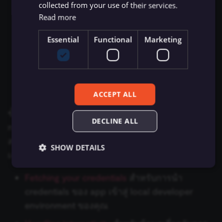
ไปที่
Installation > Install Link
และคัดลอก
collected from your use of their services.
Postmark Trigger
link ที่แสดงอยู่
Webhook
Read more
Elasticsearch
Pushcut Trigger
วาง link ในเบราว์เซอร์ของคุณแล้วกด Enter
Essential
Functional
Marketing
Workflow Trigger
Elastic Security
เลือก
Add to server
ในหน้าต่างการติดตั้ง
RabbitMQ Trigger
XML
Emelia
เมื่อ app ของคุณถูกเพิ่มไปยัง server แล้ว
Redis Trigger
คุณจะเห็นมันใน member list
ERPNext
ACCEPT ALL
Salesforce Trigger
ขั้นตอนเหล่านี้สรุปฟังก์ชันพื้นฐานที่จำเป็นในการตั้งค่า
Facebook Graph API
DECLINE ALL
n8n credential ของคุณ ดูข้อมูลเพิ่มเติมเกี่ยวกับการ
SeaTable Trigger
FileMaker
สร้าง app ได้ที่คู่มือ
Discord Creating an App
โดย
SHOW DETAILS
Shopify Trigger
เฉพาะ:
Flow
Slack Trigger
Fetching your credentials
สำหรับการนำ
Freshdesk
Essential
Functional
Marketing
credentials ของ app เข้าสู่ local developer
Strava Trigger
environment ของคุณ
Essential cookies allow core website functionality
Freshservice
such as user login, account management, and consent
preferences. The website cannot be used properly