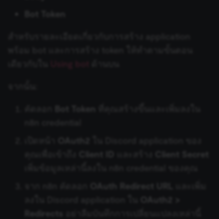
authenticity o
Google BigQuery
consent
Bot Token
interactions.
Venafi TLS Protect Cloud
_shopify_essential
1 year
This cookie is
Shopify
Trigger
Google Books
สำหรับรายละเอียดเกี่ยวกับการสร้าง application
essential for 
merch.n8n.io
secure check
พร้อม bot และการสร้าง token ให้ทำตามขั้นตอน
and payment
Webex by Cisco Trigger
Google Business Profile
function on t
เดียวกับใน
Using bot
ด้านบน
merch store 
is provided b
Shopify.
Webflow Trigger
Google Calendar
จากนั้น:
CookieScriptConsent
1 year
This cookie is
CookieScript
used by Cook
.n8n.io
WhatsApp Trigger
Google Chat
คัดลอก
Bot Token
ที่คุณสร้างขึ้นและเพิ่มลงใน
Script.com
service to
n8n credential
remember
visitor cookie
Wise Trigger
Google Cloud Firestore
consent
เปิดหน้า
OAuth2
ใน Discord application ของ
preferences. It
necessary for
คุณเพื่อเข้าถึง
Client ID
และสร้าง
Client Secret
WooCommerce Trigger
Google Cloud Natural
Cookie-
Script.com
Language
เพิ่มข้อมูลเหล่านี้ลงใน n8n credential ของคุณ
cookie banne
to work
Workable Trigger
properly.
จาก n8n คัดลอก
OAuth Redirect URL
และเพิ่ม
Google Cloud Realtime
__sec_tid
n8n.io
9 months
Used by the
ลงใน Discord application ใน
OAuth2 >
Database
Wufoo Trigger
3 weeks
consent
management
Redirects
อย่าลืมบันทึกการเปลี่ยนแปลงเหล่านี้
platform