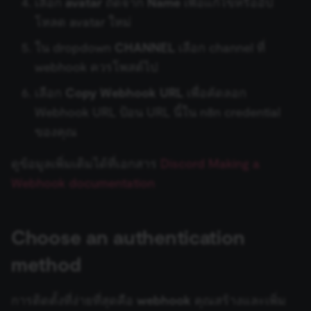
เลือก
avatar
ถัดจาก
Name
เพื่อแก้ไขหรืออัป
the merch sto
Google Workspace Admin
โหลด avatar ใหม่
csrftoken
learn.n8n.io
1 year
Strictly
necessary
Gotify
security cook
ใน dropdown
CHANNEL
เลือก channel ที่
for the n8n
learning porta
webhook ควรโพสต์ไป
(Open edX
GoToWebinar
LMS). Protect
against Cross
เลือก
Copy Webhook URL
เพื่อคัดลอก
Site Request
Grafana
Forgery (CSRF
Webhook URL ป้อน URL นี้ใน n8n credential
by verifying
that form
ของคุณ
submissions
Grist
and API
requests
ดูข้อมูลเพิ่มเติมได้ที่เอกสาร
Discord Making a
(enrolments,
Hacker News
assessments,
Webhook documentation
data exports)
originate fro
the legitimate
HaloPSA
user session.
Choose an authentication
sessionid
learn.n8n.io
2 weeks
Strictly
Harvest
necessary
authenticatio
method
cookie for th
n8n learning
Help Scout
portal (Open
edX LMS).
การติดตั้งที่ง่ายที่สุดคือ
webhook
คุณสร้างและเพิ่ม
Identifies the