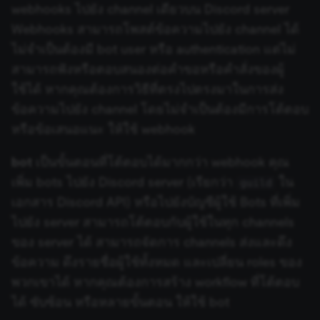
HighLevel
logged-in use
webhooks ไปยัง channel เดียวบน Discord server
session;
without it the
Webhooks สามารถโพสต์ข้อความไปยัง channel ได้
user is signed
Home Assistant
out and cann
ไม่จำเป็นต้องมี bot user หรือ authentication แต่ไม่
access course
or submit wor
สามารถฟังหรือตอบสนองต่อคำขอหรือคำสั่งของผู้
HubSpot
edx-jwt-cookie-
learn.n8n.io
2 weeks
Strictly
ใช้ได้ หากคุณต้องการวิธีที่ตรงไปตรงมาในการส่ง
header-payload
necessary
authenticatio
Humantic AI
ข้อความไปยัง channel โดยไม่จำเป็นต้องมีการโต้ตอบ
cookie for th
n8n learning
หรือข้อเสนอแนะ ให้ใช้ webhook
portal (Open
Hunter
edX). Contain
the
bot
เป็นขั้นตอนที่โต้ตอบได้มากกว่า webhook คุณ
header+payl
of the JWT us
Intercom
เพิ่ม bots ไปยัง Discord server (เรียกว่า
ใน
guild
to authentica
the user acro
เอกสาร Discord API) หรือไปยังบัญชีผู้ใช้ Bots ที่เพิ่ม
Open edX
Invoice Ninja
micro-fronte
ไปยัง server สามารถโต้ตอบกับผู้ใช้ในทุก channels
and backend
services
ของ server ได้ สามารถจัดการ channels ส่งและดึง
(enrolments,
Iterable
grades,
ข้อความ ดึงรายชื่อผู้ใช้ทั้งหมด และเปลี่ยน roles ของ
discussions).
พวกเขาได้ หากคุณต้องการสร้าง workflow ที่โต้ตอบ
Jenkins
edx-jwt-cookie-
learn.n8n.io
2 weeks
Strictly
signature
necessary
ได้ ซับซ้อน หรือหลายขั้นตอน ให้ใช้ bot
security cook
for the n8n
Jira Software