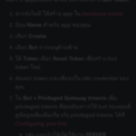
BambooHR
Flow Trigger
Git
Hugging Face Inference
หากยังไม่มี ให้สร้าง app ใน
developer portal
Model
Bannerbear
Form.io Trigger
ป้อน
Name
สำหรับ app ของคุณ
GraphQL
Chat Memory Manager
Baserow
Formstack Trigger
เลือก
Create
HTML
เลือก
Bot
จากเมนูด้านซ้าย
Simple Memory
Beeminder
GetResponse Trigger
HTTP Request
ใต้
Token
เลือก
Reset Token
เพื่อสร้าง bot
Motorhead
Bitly
GitHub Trigger
token ใหม่
เงื่อนไข (If)
คัดลอก token และเพิ่มลงใน n8n credential ของ
MongoDB Chat Memory
Bitwarden
GitLab Trigger
JWT
คุณ
Redis Chat Memory
Box
Gmail Trigger
ใน
Bot > Privileged Gateway Intents
เพิ่ม
LDAP
privileged intents ที่คุณต้องการให้ bot ของคุณมี
Postgres Chat Memory
Brandfetch
Google Calendar Trigger
ดูข้อมูลเพิ่มเติมเกี่ยวกับ privileged intents ได้ที่
จำกัดจำนวนข้อมูล (Limit)
Configuring your bot
Xata
Brevo
Google Drive Trigger
Local File Trigger
n8n แนะนำให้เปิดใช้งาน
SERVER