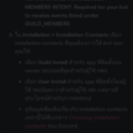
Zep
Bubble
Google Business Profile
MEMBERS INTENT: Required for your bot
Loop Over Items (Split in
Trigger
to receive events listed under
Batches)
Auto-fixing Output Parser
Chargebee
GUILD_MEMBERS
Google Sheets Trigger
Manual Trigger
Item List Output Parser
CircleCI
ใน
Installation > Installation Contexts
เลือก
Gumroad Trigger
installation contexts ที่คุณต้องการให้ bot ของ
มาร์กดาวน์ (Markdown)
Structured Output Parser
Webex by Cisco
คุณใช้:
Help Scout Trigger
MCP Server Trigger
Contextual Compression
Clearbit
เลือก
Guild Install
สำหรับ app ที่ติดตั้งบน
Retriever
Hubspot Trigger
server (พบบ่อยที่สุดสำหรับผู้ใช้ n8n)
รวมข้อมูล (Merge)
ClickUp
เลือก
User Install
สำหรับ app ที่ติดตั้งโดยผู้
MultiQuery Retriever
Invoice Ninja Trigger
n8n
ใช้ (พบน้อยกว่าสำหรับผู้ใช้ n8n แต่อาจมี
Clockify
Vector Store Retriever
Jira Trigger
ประโยชน์สำหรับการทดสอบ)
n8n Form
Cloudflare
ดูข้อมูลเพิ่มเติมเกี่ยวกับ installation contexts
Workflow Retriever
JotForm Trigger
เหล่านี้ได้ที่เอกสาร
Choosing installation
n8n Form Trigger
Cockpit
contexts
ของ Discord
Character Text Splitter
Kafka Trigger
n8n Trigger