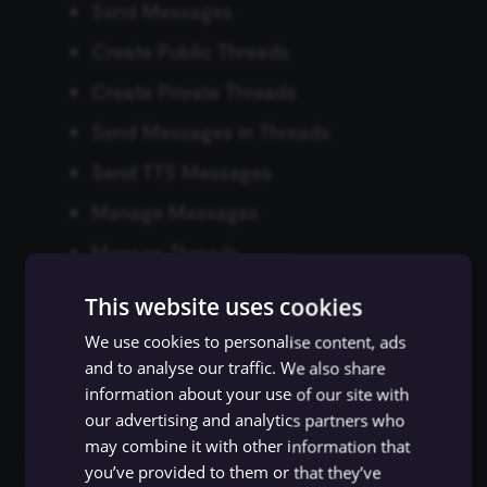
Send Messages
Answer Tool
Microsoft OneDrive Trigger
Sort
Demio
Create Public Threads
Wikipedia
Microsoft Outlook Trigger
Create Private Threads
Split Out
DHL
Wolfram|Alpha
MQTT Trigger
Send Messages in Threads
SSE Trigger
Discord
Send TTS Messages
Call n8n Workflow Tool
Netlify Trigger
SSH
Discourse
Manage Messages
Notion Trigger
Manage Threads
Stop And Error
Disqus
Onfleet Trigger
Embed Links
This website uses cookies
Summarize
Drift
Attach Files
PayPal Trigger
We use cookies to personalise content, ads
Switch
and to analyse our traffic. We also share
Dropbox
Read Message History
information about your use of our site with
Pipedrive Trigger
Add Reactions
TOTP
our advertising and analytics partners who
Dropcontact
may combine it with other information that
Postgres Trigger
เพิ่ม app ไปยัง server หรือ test server ของคุณ:
Wait
you’ve provided to them or that they’ve
E-goi