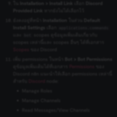
Coda
ใน
Installation > Install Link
เลือก
Discord
Recursive Character Text
Keap Trigger
Provided Link
หากยังไม่ได้เลือกไว้
No Operation, do nothing
Splitter
CoinGecko
KoboToolbox Trigger
ยังคงอยู่ที่หน้า
Installation
ในส่วน
Default
Read/Write Files from Disk
Token Splitter
Contentful
Install Settings
เลือก
applications.commands
Lemlist Trigger
และ
scopes ดูข้อมูลเพิ่มเติมเกี่ยวกับ
bot
Remove Duplicates
Calculator
ConvertKit
scopes เหล่านี้และ scopes อื่นๆ ได้ที่เอกสาร
Linear Trigger
Scopes
ของ Discord
Rename Keys
Custom Code Tool
Copper
LoneScale Trigger
เพิ่ม permissions ในหน้า
Bot > Bot Permissions
Respond to Webhook
MCP Client Tool
Cortex
ดูข้อมูลเพิ่มเติมได้ที่เอกสาร
Permissions
ของ
Mailchimp Trigger
Discord n8n แนะนำให้เลือก permissions เหล่านี้
RSS Read
SearXNG Tool
CrateDB
สำหรับ
Discord
node:
MailerLite Trigger
RSS Feed Trigger
SerpApi (Google Search)
crowd.dev
Manage Roles
Mailjet Trigger
Manage Channels
Schedule Trigger
Think Tool
Customer.io
Mautic Trigger
Read Messages/View Channels
Send Email
Vector Store Question
DeepL