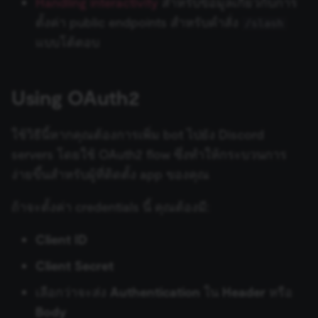
Handling interactivity
สำหรับข้อมูลเกี่ยวกับการ
Stripe Trigger
without these strictly necessary cookies.
ตั้งค่า public endpoints สำหรับคำสั่ง
Freshworks CRM
/slash
Provider
/
SurveyMonkey Trigger
Name
Expiration
Description
แบบโต้ตอบ
Domain
GetResponse
__sec__ghost
n8n.io
9 months
Used by the
Taiga Trigger
4 weeks
consent
management
Ghost
Using OAuth2
platform
(Cookie-Script
Telegram Trigger
to detect
automated or
GitHub
ใช้วิธีนี้หากคุณต้องการเพิ่ม bot ไปยัง Discord
suspicious
TheHive 5 Trigger
browsing
servers โดยใช้ OAuth2 flow ซึ่งทำให้กระบวนการ
activity.
GitLab
ง่ายขึ้นสำหรับผู้ที่ติดตั้ง app ของคุณ
__sec__cid
n8n.io
1 day
Used by the
TheHive Trigger
consent
Gmail
management
ถ้าจะตั้งค่า credentials นี้ คุณต้องมี:
platform
Toggl Trigger
(Cookie-Script
Google Privacy
for short-ter
Gong
visitor
Policy
Client ID
verification.
Trello Trigger
Client Secret
Google Ads
__sec__token
n8n.io
1 day
Used by the
consent
Twilio Trigger
management
เลือกว่าจะส่ง
Authentication
ใน
Header
หรือ
platform
Google Analytics
(Cookie-Script
Body
to validate th
Typeform Trigger