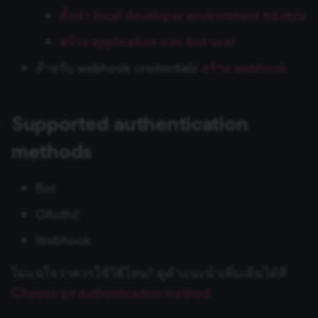
ข้อมูล Binary
Choose an authentication
เปลี่ยนเจ้าของหรือชื่อผู้ใช้
Sentiment Analysis
การบล็อก Nodes
ใช้ Google Sheets เป็นแหล
s
ตั้งค่า local developer environment ของคุณ
การรักษาความปลอดภัย
Chat Trigger
method
ข้อมูล
Licenses และความเป็น
AMQP Sender
AWS SNS Trigger
Permissions
Embeddings Google Vert
Metadata ของ n8n
e
n8n
ที่เก็บข้อมูลภายนอกสำหรับ
ส่วนตัว
การทำงานพร้อมกัน
LangChain Code
การเพิ่มความแข็งแกร่งให้
สร้าง application และ bot user
ข้อมูล Binary
แปลงเป็นไฟล์ (Convert to
(Concurrency)
Task Runners
เรียก API เพื่อดึงข้อมูล
APITemplate.io
Bitbucket Trigger
User
Embeddings HuggingFace
Convenience Methods
a
สำหรับ webhook credentials
สร้าง webhook
Starter Kits
File)
Simple Vector Store
Inference
r
ข้อผิดพลาดเกี่ยวกับหน่วย
ผู้ช่วย AI
ตั้งค่า Human Fallback สำห
Asana
Box Trigger
WhatsApp Business Acco
ฟังก์ชันการแปลงข้อมูล
สถาปัตยกรรม
ความจำ
เข้ารหัสข้อมูล (Crypto)
AI Workflows
Milvus Vector Store
Embeddings Mistral Clou
c
Supported authentication
Automizy
Brevo Trigger
Workplace Security
h
การใช้งาน CLI
วันที่และเวลา (Date & Time)
ให้ AI ระบุ Parameters ของ
MongoDB Atlas Vector
Embeddings Ollama
methods
Tool
Store
Autopilot
Calendly Trigger
i
ตัวช่วยดีบัก (Debug Helper)
Embeddings OpenAI
Bot
n
Vector Database คืออะไร?
PGVector Vector Store
AWS Certificate Manager
Cal Trigger
Edit Fields (Set)
OAuth2
Anthropic Chat Model
g
เติมข้อมูล Pinecone Vecto
Pinecone Vector Store
AWS Comprehend
Chargebee Trigger
Webhook
Database จากเว็บไซต์
แก้ไขรูปภาพ (Edit Image)
AWS Bedrock Chat Model
Qdrant Vector Store
AWS DynamoDB
ClickUp Trigger
ไม่แน่ใจว่าควรใช้วิธีไหน? ดูคำแนะนำเพิ่มเติมได้ที่
Email Trigger (IMAP)
Azure OpenAI Chat Mode
Choose an authentication method
Supabase Vector Store
AWS Elastic Load Balancing
Clockify Trigger
Error Trigger
DeepSeek Chat Model