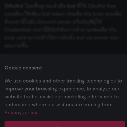
learning porta
OAuth2
โดยพื้นฐานแล้วคือ
bot
ที่ใช้ OAuth2 flow
(Open edX).
Holds the
Kafka
แทนที่จะใช้เพียง bot token เช่นเดียวกับ bots คุณเพิ่ม
cryptographic
signature half
สิ่งเหล่านี้ไปยัง Discord server หรือบัญชีผู้ใช้
of the JWT (k
separate and
Keap
Credentials เหล่านี้มีฟังก์ชันการทำงานเช่นเดียวกับ
HttpOnly) tha
validates tok
bots แต่สามารถทำให้การติดตั้ง bot บน server ของ
integrity;
Kitemaker
required
คุณง่ายขึ้น
alongside the
header-paylo
cookie to sta
KoboToolbox
authenticate
across MFEs.
Cookie consent
Next
Lemlist
openedx-language-
learn.n8n.io
1 year
Strictly
Discourse credentials
preference
necessary
functionality
We use cookies and other tracking technologies to
cookie for th
Line
n8n learning
improve your browsing experience, to analyze our
portal (Open
Pricing
Workflow
Feature
AI
edX). Stores t
Linear
website traffic, assist our marketing efforts and to
selected
↗
templates ↗
highlights ↗
highlights 
interface
understand where our visitors are coming from.
language so t
LMS and MFE
LingvaNex
Privacy policy
render in the
correct locale;
Change cookie settings
without it MF
LinkedIn
Made with
Material for MkDocs
fail to initiali