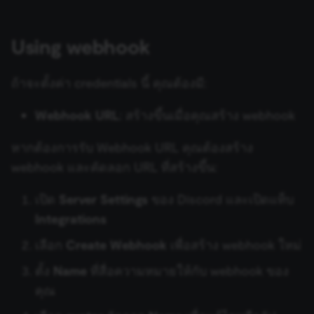
(Cookie-Script
Google Cloud Storage
Zendesk Trigger
to track the
consent sessi
and ensure
Using webhook
Google Contacts
banner
integrity.
__sec_crid
n8n.io
9 months
Used by the
Google Docs
ถ้าจะตั้งค่า credentials นี้ คุณต้องมี:
4 weeks
consent
management
platform
Google Drive
Webhook URL
: สร้างขึ้นเมื่อคุณสร้าง webhook
(Cookie-Script
to verify
returning
หากต้องการรับ Webhook URL คุณต้องสร้าง
visitors and
Google Perspective
prevent abus
webhook และคัดลอก URL ที่สร้างขึ้น:
__sec__fid
n8n.io
9 months
Used by the
Google Sheets
3 weeks
consent
management
เปิด
Server Settings
ของ Discord และเปิดแท็บ
platform
Google Slides
(Cookie-Script
Integrations
for anti-fraud
protection a
เลือก
Create Webhook
เพื่อสร้าง webhook ใหม่
bot detection
Google Tasks
localization
1 year
Used by
Shopify
ตั้ง
Name
ที่สื่อความหมายให้กับ webhook ของ
Shopify to st
merch.n8n.io
Google Translate
the user's
คุณ
locale/langua
preference fo