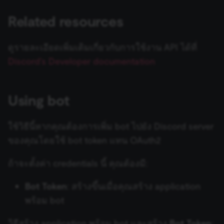
Zep Vector Store
AWS Lambda
ConvertKit Trigger
Related resources
Execute Command
Google Gemini Chat Mod
AWS Rekognition
Copper Trigger
ดูรายละเอียดเพิ่มเติมเกี่ยวกับการใช้งาน API ได้ที่
รันซับเวิร์กโฟลว์ (Execute
Google Vertex Chat Mode
Sub-workflow)
Discord's Developer documentation
AWS S3
crowd.dev Trigger
Groq Chat Model
Execute Sub-workflow
AWS SES
Customer.io Trigger
Trigger
Using bot
Mistral Cloud Chat Model
AWS SNS
Emelia Trigger
ข้อมูลการรัน (Execution
Ollama Chat Model
ใช้วิธีนี้หากคุณต้องการเพิ่ม bot ไปยัง Discord server
Data)
AWS SQS
Eventbrite Trigger
ของคุณโดยใช้ bot token แทน OAuth2
OpenAI Chat Model
ดึงข้อมูลจากไฟล์ (Extract
AWS Textract
Facebook Lead Ads Trigger
ถ้าจะตั้งค่า credentials นี้ คุณต้องมี:
From File)
OpenRouter Chat Model
AWS Transcribe
Facebook Trigger
Bot Token
: สร้างขึ้นเมื่อคุณสร้าง application
กรองข้อมูล (Filter)
Cohere Model
พร้อม bot
Azure Storage
Figma Trigger (Beta)
FTP
Ollama Model
วิธีสร้าง application พร้อม bot และสร้าง
Bot Token
: