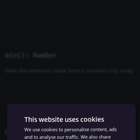
min(): Number
Gets the minimum value from a number-only array.
This website uses cookies
We use cookies to personalise content, ads
pluck(fieldName?: String): Array
and to analyse our traffic. We also share