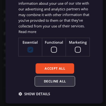
information about your use of our site with
our advertising and analytics partners who
Returns an array of Objects where keys equal the
may combine it with other information that
given field names.
you’ve provided to them or that they’ve
collected from your use of their services.
Read more
Function parameters
Essential
Functional
Marketing
fieldname
OPTIONAL
STRING
The key(s) you want to retrieve. You can enter as
many keys as you want, as comma-separated
strings.
ACCEPT ALL
DECLINE ALL
SHOW DETAILS