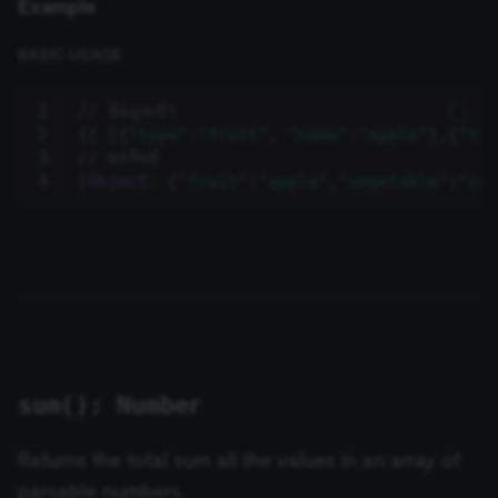
Example
necessary
authenticatio
cookie for th
n8n learning
BASIC USAGE
portal (Open
edX LMS).
Identifies the
1
// ข้อมูลเข้า
logged-in use
session;
2
{{
[{
"type"
:
"fruit"
,
"name"
:
"apple"
},{
"typ
without it the
3
// ผลลัพธ์
user is signed
out and cann
4
[
Object
:
{
"fruit"
:
"apple"
,
"vegetable"
:
"car
access course
or submit wor
edx-jwt-cookie-
learn.n8n.io
2 weeks
Strictly
header-payload
necessary
authenticatio
cookie for th
n8n learning
portal (Open
edX). Contain
the
header+payl
of the JWT us
to authentica
sum(): Number
the user acro
Open edX
micro-fronte
Returns the total sum all the values in an array of
and backend
services
parsable numbers.
(enrolments,