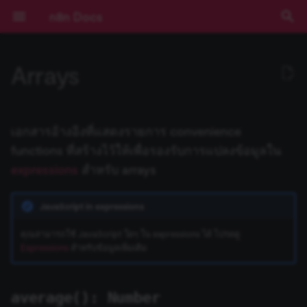
n8n Docs
T
Arrays
y
เริ่มต้นใช้งาน
Nodes ที่มีมาให้
Community เทียบกับ
average(): Number
สร้าง Variables แบบกำหนด
การจัดการวันที่
บทช่วยสอน: สร้าง AI
การยืนยันตัวตน
ข้อกำหนดเบื้องต้น
RACKSYNC CO., LTD
เส้นทางการเรียนรู้
ทำความเข้าใจ Workflows
ตรรกะของ Flow
ภาพรวม
Source Control และ
บันทึกประจำรุ่น (Release
ช่องทางขอความช่วยเหลือ
ความเป็นส่วนตัวและความ
ประเภท Node
Installation and
Overview
npm
Environment Variables
การบันทึก Log
ภาพรวม
ภาพรวม
AI Starter Kit
ภาพรวม
คำสั่ง CLI
execution
ตรวจสอบข้อมูลขาเข้า
รับจำนวน Item ที่ส่งคืนโดย
Pagination
ภาพรวม
บทนำ
p
Enterprise
เอง
Workflow ใน n8n
(Authentication)
Environments
Notes)
ปลอดภัย
management
Node ล่าสุด
e
การใช้งานแอปพลิเคชัน
Community nodes
chunk(size: Number): Array
Query JSON ด้วย JMESPath
Deployment
เลือก n8n ในแบบของคุณ
จัดการ Credentials
ข้อมูล
เข้าถึง Dashboard ผู้ดูแลร
การมีส่วนร่วม
Core Nodes
Plan your node
Docker
วิธีการกำหนดค่า
การติดตาม (Monitoring)
ประสิทธิภาพและการวัดผล
ตั้งค่า SSL
โครงสร้างฐานข้อมูล
getWorkflowStaticData
ปัญหาที่พบบ่อย
แนวคิด LangChain ใน n8n
Chain คืออะไร?
เอกสารอ้างอิงที่แสดงรายการ convenience
การติดตั้ง
LangChain ใน n8n
Pagination
Cloud
Secrets ภายนอก
คู่มือการย้ายไป v1.0
Sustainable Use License
Risks
(Benchmarking)
รับ Buffer ข้อมูล Binary
t
functions ที่สร้างไว้ให้เพื่อรองรับการแปลงข้อมูลใน
แนวคิดหลัก
Creating nodes
ตัวอย่าง Methods และ
การกำหนดค่า
Function parameters
เริ่มต้นแบบเร็ว!
จัดการผู้ใช้และการเข้าถึง
อภิธานศัพท์
Actions
Build your node
การตั้งค่าเซิร์ฟเวอร์
ตัวอย่างการกำหนดค่า
การตรวจสอบความปลอดภั
ตั้งค่า SSO
ดึง Item ที่เชื่อมโยงจากก่อ
แหล่งเรียนรู้ LangChain
Agent คืออะไร?
expressions
สำหรับ arrays
o
การกำหนดค่า
Variables ที่มีมาให้
ตัวอย่างและแนวคิด
การใช้งาน API Playground
(Configuration)
อัปเดตเวอร์ชัน n8n Cloud
การสตรีม Log
Blocklist
(Security Audit)
การกำหนดค่า Queue Mod
หน้าใน Workflow
แสดงผลลัพธ์ใน Browser
(Configuration)
Console
n8n Cloud
compact(): Array
คอร์สวิดีโอ
คีย์ลัด
Triggers
Test your node
การอัปเดต
ฐานข้อมูลและการตั้งค่าที่
การตรวจสอบความปลอดภั
ใช้ LangSmith กับ n8n
ตัวอย่างเปรียบเทียบ Agents
s
JavaScript in expressions
Expressions
การอ้างอิง API
การจัดการ Workflow
ตั้งค่า Timezone
Insights
Using community nodes
รองรับ
การควบคุมการทำงานพร้อ
(Security Audit)
(node-name).all
กับ Chains
t
การบันทึก Log และการ
กัน (Concurrency)
ฟีเจอร์ Enterprise
difference(arr: Array): Array
คอร์สแบบข้อความ
Cluster nodes
Deploy your node
คุณสามารถใช้ JavaScript ใดๆ ใน expressions ได้ โปรดดู
ติดตาม (Monitoring)
a
Code Node
Templates ของ Workflow
IP Address ของ Cloud
License Key
Troubleshooting
Task Runners
ปิดใช้งาน API
vars
Memory คืออะไร?
Expressions
สำหรับข้อมูลเพิ่มเติม
ข้อมูลการรัน (Execution
รุ่นที่เผยแพร่ (Releases)
Function parameters
Credentials
r
การขยายระบบและ
Data)
HTTP Request Node
White labelling
การจัดการข้อมูล Cloud
Building community node
การจัดการผู้ใช้ (สำหรับ Sel
เลือกไม่เข้าร่วมการเก็บข้อม
Tool คืออะไร?
t
ประสิทธิภาพ (Scaling)
Hosted)
ความช่วยเหลือและชุมชน
intersection(arr: Array):
Custom API actions for
average(): Number