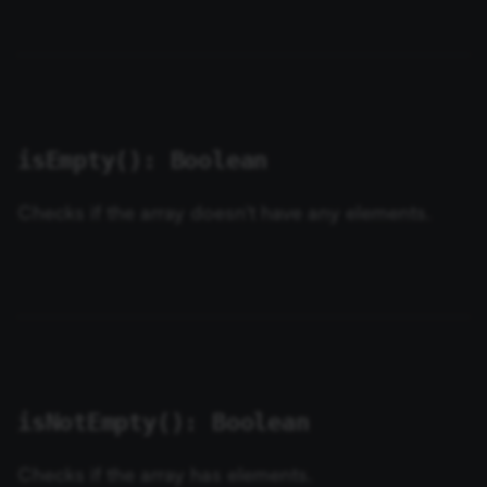
isEmpty(): Boolean
Checks if the array doesn't have any elements.
isNotEmpty(): Boolean
Checks if the array has elements.