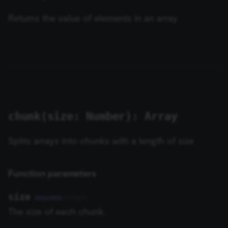
ข้อมูล Binary
Array
เปลี่ยนเจ้าของหรือชื่อผู้ใช้
existing nodes
การบล็อก Nodes
ใช้ Google Sheets เป็นแหล
s
การรักษาความปลอดภัย
ข้อมูล
Licenses และความเป็น
Returns the value of elements in an array
e
n8n
ที่เก็บข้อมูลภายนอกสำหรับ
ส่วนตัว
Function parameters
การทำงานพร้อมกัน
Handle rate limits
การเพิ่มความแข็งแกร่งให้
ข้อมูล Binary
(Concurrency)
Task Runners
เรียก API เพื่อดึงข้อมูล
a
Starter Kits
first(): Array item
r
ข้อผิดพลาดเกี่ยวกับหน่วย
ผู้ช่วย AI
ตั้งค่า Human Fallback สำห
สถาปัตยกรรม
ความจำ
AI Workflows
isEmpty(): Boolean
c
h
การใช้งาน CLI
ให้ AI ระบุ Parameters ของ
isNotEmpty(): Boolean
Tool
chunk(size: Number): Array
i
last(): Array item
n
Vector Database คืออะไร?
Splits arrays into chunks with a length of size
max(): Number
g
เติมข้อมูล Pinecone Vecto
Function parameters
Database จากเว็บไซต์
merge(arr: Array): Array
size
REQUIRED
NUMBER
Function parameters
The size of each chunk.
min(): Number