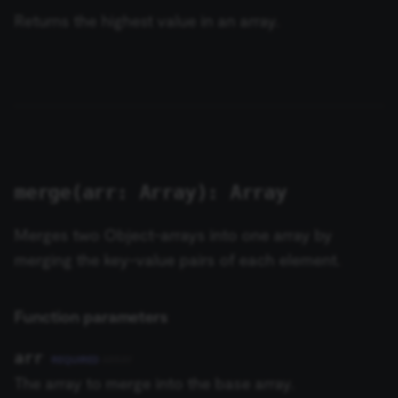
Returns the highest value in an array.
merge(arr: Array): Array
Merges two Object-arrays into one array by
merging the key-value pairs of each element.
Function parameters
arr
REQUIRED
ARRAY
The array to merge into the base array.