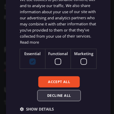
ข้อมูล Binary
เปลี่ยนเจ้าของหรือชื่อผู้ใช้
Sentiment Analysis
การบล็อก Nodes
ใช้ Google Sheets เป็นแหล
g
Supported authentication
and to analyse our traffic. We also share
การรักษาความปลอดภัย
Chat Trigger
ข้อมูล
Licenses และความเป็น
AMQP Sender
AWS SNS Trigger
Permissions
Embeddings Google Vert
Metadata ของ n8n
information about your use of our site with
s
n8n
ที่เก็บข้อมูลภายนอกสำหรับ
ส่วนตัว
การทำงานพร้อมกัน
LangChain Code
การเพิ่มความแข็งแกร่งให้
methods
our advertising and analytics partners who
ข้อมูล Binary
แปลงเป็นไฟล์ (Convert to
(Concurrency)
Task Runners
เรียก API เพื่อดึงข้อมูล
APITemplate.io
Bitbucket Trigger
User
Embeddings HuggingFace
Convenience Methods
e
may combine it with other information that
Starter Kits
File)
Simple Vector Store
Inference
API key
you’ve provided to them or that they’ve
a
ข้อผิดพลาดเกี่ยวกับหน่วย
ผู้ช่วย AI
ตั้งค่า Human Fallback สำห
Asana
Box Trigger
WhatsApp Business Acco
ฟังก์ชันการแปลงข้อมูล
collected from your use of their services.
สถาปัตยกรรม
ความจำ
เข้ารหัสข้อมูล (Crypto)
AI Workflows
Milvus Vector Store
Embeddings Mistral Clou
r
Read more
Automizy
Brevo Trigger
Workplace Security
Related resources
c
การใช้งาน CLI
วันที่และเวลา (Date & Time)
ให้ AI ระบุ Parameters ของ
MongoDB Atlas Vector
Embeddings Ollama
Essential
Functional
Marketing
Tool
Store
Autopilot
Calendly Trigger
h
ดูข้อมูลเพิ่มเติมเกี่ยวกับบริการนี้ได้ที่
Stackby's API
ตัวช่วยดีบัก (Debug Helper)
Embeddings OpenAI
documentation
Vector Database คืออะไร?
PGVector Vector Store
AWS Certificate Manager
Cal Trigger
Edit Fields (Set)
Anthropic Chat Model
ACCEPT ALL
เติมข้อมูล Pinecone Vecto
Pinecone Vector Store
AWS Comprehend
Chargebee Trigger
Using API key
Database จากเว็บไซต์
แก้ไขรูปภาพ (Edit Image)
AWS Bedrock Chat Model
Qdrant Vector Store
AWS DynamoDB
ClickUp Trigger
DECLINE ALL
Email Trigger (IMAP)
Azure OpenAI Chat Mode
ในการตั้งค่า credentials นี้ คุณจะต้องมี:
Supabase Vector Store
AWS Elastic Load Balancing
Clockify Trigger
SHOW DETAILS
Error Trigger
DeepSeek Chat Model