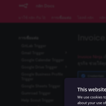
Git
BambooHR
Figma Trigger (Beta)
Ad Account
n8n Docs
GraphQL
Bannerbear
Flow Trigger
Application
HTML
Baserow
Form.io Trigger
Certificate Transparency
มาใช้ n8n กัน 🚀
การเชื่อมต่อ
โฮสต์ n8n
n8n
HTTP Request
Beeminder
Formstack Trigger
Group
เงื่อนไข (If)
Bitly
GetResponse Trigger
ปัญหาที่พบบ่อย
Instagram
Invoice
การเชื่อมต่อ
JWT
Bitwarden
GitHub Trigger
Link
LDAP
Box
GitLab Trigger
Page
จำกัดจำนวนข้อมูล (Limit)
Brandfetch
Gmail Trigger
Permissions
Invoice Ninja
เ
Local File Trigger
Brevo
Google Calendar Trigger
User
ตัวเลือก Poll Mode
ธุรกิจ ช่วยให้ค
Loop Over Items (Split in
Bubble
Google Drive Trigger
WhatsApp Business
ปัญหาที่พบบ่อย
Batches)
Account
Chargebee
Google Business Profile
ปัญหาที่พบบ่อย
Credentials
Manual Trigger
Trigger
Workplace Security
CircleCI
มาร์กดาวน์ (Markdown)
Google Sheets Trigger
คุณสามารถดูข้อมูลก
Webex by Cisco
This websit
MCP Server Trigger
Gumroad Trigger
ปัญหาที่พบบ่อย
Clearbit
We use cookies to
รวมข้อมูล (Merge)
Help Scout Trigger
Examples an
ClickUp
about your use of