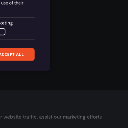
use of their
gger integrations
keting
ACCEPT ALL
ferences. The website
ebsite traffic, assist our marketing efforts
Next
cript) to detect
Jira Trigger