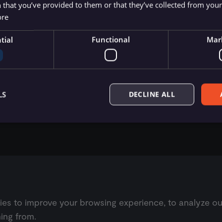
 that you’ve provided to them or that they’ve collected from your 
้งานและ template ที่จะช่วยให้คุณเริ่มต้นได้ง่ายขึ้น ดูได้ที่หน้า
Invoice Ninja Tri
ore
tial
Functional
Mar
LS
DECLINE ALL
Essential
Functional
Marketing
ow core website functionality such as user login, account management, and consent pre
ly without these strictly necessary cookies.
Provider
/
Expiration
Description
Domain
s to improve your browsing experience, to analyze our w
n8n.io
9 months
Used by the consent management platform (Cookie-S
4 weeks
automated or suspicious browsing activity.
ing from.