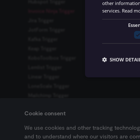
n8n
Hubspot Trigger
other information
Clockify
สำหรับตัวอย่างการใช
services.
Read m
n8n Form
Invoice Ninja Trigger
ของ n8n
Cloudflare
n8n Form Trigger
Jira Trigger
Cockpit
Essen
n8n Trigger
JotForm Trigger
Coda
No Operation, do nothing
Kafka Trigger
CoinGecko
Read/Write Files from Disk
Keap Trigger
Contentful
Remove Duplicates
KoboToolbox Trigger
SHOW DETAI
ConvertKit
Rename Keys
Lemlist Trigger
Templates และตัวอย่าง
Copper
Respond to Webhook
Linear Trigger
Cortex
RSS Read
LoneScale Trigger
CrateDB
RSS Feed Trigger
Mailchimp Trigger
crowd.dev
Essential cookies all
Schedule Trigger
MailerLite Trigger
cannot be used proper
Customer.io
Cookie consent
Send Email
Mailjet Trigger
ปัญหาที่พบบ่อย
DeepL
Name
Sort
Mautic Trigger
Demio
We use cookies and other tracking technologie
Previous
__sec__ghost
Split Out
Microsoft OneDrive
Hubspot Trigger
and to understand where our visitors are com
DHL
Trigger