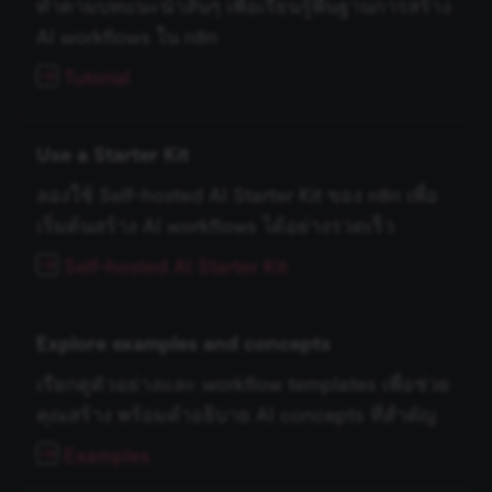
ทำตามบทแนะนำสั้นๆ เพื่อเรียนรู้พื้นฐานการสร้าง
ข้อมูล Binary
ใช้ Google Sheets เป็นแหล่ง
เปลี่ยนเจ้าของหรือชื่อผู้ใช้
existing nodes
การบล็อก Nodes
g
การรักษาความปลอดภัย
ข้อมูล
Licenses และความเป็น
Metadata ของ n8n
AI workflows ใน n8n
s
n8n
ที่เก็บข้อมูลภายนอกสำหรับ
ส่วนตัว
การทำงานพร้อมกัน
Handle rate limits
การเพิ่มความแข็งแกร่งให้
Tutorial
ข้อมูล Binary
เรียก API เพื่อดึงข้อมูล
(Concurrency)
Task Runners
Convenience Methods
e
Starter Kits
a
ข้อผิดพลาดเกี่ยวกับหน่วย
ตั้งค่า Human Fallback สำหรับ
ผู้ช่วย AI
ฟังก์ชันการแปลงข้อมูล
Use a Starter Kit
สถาปัตยกรรม
ความจำ
AI Workflows
r
ลองใช้ Self-hosted AI Starter Kit ของ n8n เพื่อ
c
การใช้งาน CLI
ให้ AI ระบุ Parameters ของ
เริ่มต้นสร้าง AI workflows ได้อย่างรวดเร็ว
Tool
h
Self-hosted AI Starter Kit
Vector Database คืออะไร?
Explore examples and concepts
เติมข้อมูล Pinecone Vector
Database จากเว็บไซต์
เรียกดูตัวอย่างและ workflow templates เพื่อช่วย
คุณสร้าง พร้อมคำอธิบาย AI concepts ที่สำคัญ
Examples