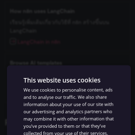
How n8n uses LangChain
เรียนรู้เพิ่มเติมเกี่ยวกับวิธีที่ n8n สร้างขึ้นบน
LangChain
LangChain in n8n
Browse AI templates
สำรวจ AI workflow templates หลากหลายบน
This website uses cookies
เว็บไซต์ n8n
We use cookies to personalise content, ads
AI workflows on n8n.io
and to analyse our traffic. We also share
information about your use of our site with
our advertising and analytics partners who
may combine it with other information that
Related resources
you’ve provided to them or that they’ve
collected from your use of their services.