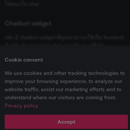
consent
โต้ตอบใน chat
interactions.
_shopify_essential
1 year
This cookie is
Shopify
essential for 
merch.n8n.io
Chatbot widget
secure check
and payment
function on t
merch store 
n8n มี chatbot widget ที่คุณสามารถใช้เป็น frontend
is provided b
Shopify.
สำหรับ AI-powered chat workflows ดูที่หน้า
CookieScriptConsent
1 year
This cookie is
CookieScript
@n8n/chat npm
สำหรับวิธีใช้งาน
used by Cook
.n8n.io
Cookie consent
Script.com
service to
remember
visitor cookie
We use cookies and other tracking technologies to
Next
consent
preferences. It
improve your browsing experience, to analyze our
บทช่วยสอน: สร้าง AI Workflow ใน n8n
necessary for
Cookie-
website traffic, assist our marketing efforts and to
Script.com
cookie banne
understand where our visitors are coming from.
to work
Pricing
Workflow
Feature
AI
properly.
Privacy policy
↗
templates ↗
highlights ↗
highlights 
__sec_tid
n8n.io
9 months
Used by the
3 weeks
consent
management
Accept
platform
(Cookie-Script
Change cookie settings