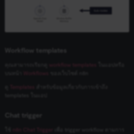
Provider
/
Name
Expiration
Description
Domain
__sec__ghost
n8n.io
9 months
Used by the
4 weeks
consent
management
platform
(Cookie-Script
to detect
automated or
Workflow templates
suspicious
browsing
activity.
คุณสามารถเรียกดู
workflow templates
ในแอปหรือ
__sec__cid
n8n.io
1 day
Used by the
บนหน้า
Workflows
ของเว็บไซต์ n8n
consent
management
platform
(Cookie-Script
ดู
Templates
สำหรับข้อมูลเกี่ยวกับการเข้าถึง
Google Privacy
for short-ter
visitor
templates ในแอป
Policy
verification.
__sec__token
n8n.io
1 day
Used by the
consent
Chat trigger
management
platform
(Cookie-Script
to validate th
ใช้
n8n Chat Trigger
เพื่อ trigger workflow ตามการ
authenticity o