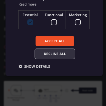
เอกสารและเครื่องมือที่เกี่ยวข้อง
Read more
Essential
Functional
Marketing
Node types
ฟีเจอร์นี้ใช้
Cluster nodes
: กลุ่มของ
root
และ
sub
nodes ที่ทำงานร่วมกัน
ACCEPT ALL
Cluster nodes
คือกลุ่มของ node ที่ทำงานร่วมกันเพื่อ
มอบฟังก์ชันการทำงานใน workflow ของ n8n แทนที่
DECLINE ALL
จะใช้ node เดียว คุณจะใช้
root node
และ
sub-
SHOW DETAILS
nodes
หนึ่งรายการหรือมากกว่าเพื่อขยายฟังก์ชันการ
ทำงานของ node
Essential
Functional
Marketing
Essential cookies allow core website functionality
such as user login, account management, and consent
preferences. The website cannot be used properly
without these strictly necessary cookies.