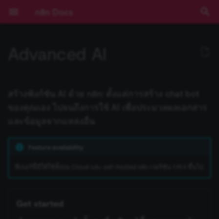
n8n Docs
I
Advanced AI
n
เริ่มต้นใช้งาน
Nodes ที่มีมาให้
Community เทียบกับ
Expressions
ภาพรวม
บทนำ
การยืนยันตัวตน
ข้อกำหนดเบื้องต้น
RACKSYNC CO., LTD
เส้นทางการเรียนรู้
ทำความเข้าใจ Workflows
ตรรกะของ Flow
ภาพรวม
Source Control และ
บันทึกประจำรุ่น (Release
ช่องทางขอความช่วยเหลือ
ความเป็นส่วนตัวและความ
ประเภท Node
Installation and
Overview
npm
Environment Variables
การบันทึก Log
ภาพรวม
ภาพรวม
AI Starter Kit
ภาพรวม
คำสั่ง CLI
ภาพรวม
สร้าง Variables แบบกำหน
การจัดการวันที่
i
Enterprise
(Authentication)
Environments
Notes)
ปลอดภัย
management
เอง
t
การใช้งานแอปพลิเคชัน
Community nodes
การใช้งาน Code Node
แนวคิด LangChain ใน n8n
Chain คืออะไร?
Deployment
เลือก n8n ในแบบของคุณ
จัดการ Credentials
ข้อมูล
เข้าถึง Dashboard ผู้ดูแลร
การมีส่วนร่วม
Core Nodes
Plan your node
Docker
วิธีการกำหนดค่า
การติดตาม (Monitoring)
ประสิทธิภาพและการวัดผล
ตั้งค่า SSL
โครงสร้างฐานข้อมูล
Input ของ Node ปัจจุบัน
Query JSON ด้วย JMESPa
สร้างฟังก์ชัน AI ด้วย n8n: ตั้งแต่การสร้าง chat bot
การติดตั้ง
Pagination
Cloud
Secrets ภายนอก
คู่มือการย้ายไป v1.0
Sustainable Use License
Risks
(Benchmarking)
i
ของคุณเอง ไปจนถึงการใช้ AI เพื่อประมวลผลเอกสาร
แนวคิดหลัก
Creating nodes
การเขียน Code ด้วย AI
แหล่งเรียนรู้ LangChain
Agent คืออะไร?
การกำหนดค่า
เริ่มต้นแบบเร็ว!
จัดการผู้ใช้และการเข้าถึง
อภิธานศัพท์
Actions
Build your node
การตั้งค่าเซิร์ฟเวอร์
ตัวอย่างการกำหนดค่า
การตรวจสอบความปลอดภั
ตั้งค่า SSO
Output ของ Node อื่นๆ
ตัวอย่าง Methods และ
และข้อมูลจากแหล่งอื่น
a
การกำหนดค่า
การใช้งาน API Playground
(Configuration)
อัปเดตเวอร์ชัน n8n Cloud
การสตรีม Log
Blocklist
(Security Audit)
การกำหนดค่า Queue Mod
Variables ที่มีมาให้
(Configuration)
n8n Cloud
Methods และ Variables ที่
ใช้ LangSmith กับ n8n
ตัวอย่างเปรียบเทียบ Agents
คอร์สวิดีโอ
คีย์ลัด
Triggers
Test your node
การอัปเดต
ฐานข้อมูลและการตั้งค่าที่
การตรวจสอบความปลอดภั
วันที่และเวลา
l
Feature availability
มีมาให้
กับ Chains
การอ้างอิง API
การจัดการ Workflow
ตั้งค่า Timezone
Insights
Using community nodes
รองรับ
การควบคุมการทำงานพร้อ
(Security Audit)
Expressions
i
การบันทึก Log และการ
กัน (Concurrency)
ฟีเจอร์ Enterprise
คอร์สแบบข้อความ
Cluster nodes
Deploy your node
JMESPath
ฟีเจอร์นี้มีให้ใช้ทั้งบน Cloud และ self-hosted n8n เวอร์ชัน 1.19.4 ขึ้นไป
ติดตาม (Monitoring)
z
Variables แบบกำหนดเอง
Memory คืออะไร?
Templates ของ Workflow
IP Address ของ Cloud
License Key
Troubleshooting
Task Runners
ปิดใช้งาน API
Code Node
ข้อมูลการรัน (Execution
รุ่นที่เผยแพร่ (Releases)
Credentials
HTTP Node
i
การขยายระบบและ
Data)
Cookbook (สูตรสำเร็จ)
Tool คืออะไร?
White labelling
การจัดการข้อมูล Cloud
Building community node
การจัดการผู้ใช้ (สำหรับ Sel
เลือกไม่เข้าร่วมการเก็บข้อม
HTTP Request Node
Get started
n
ประสิทธิภาพ (Scaling)
Hosted)
ความช่วยเหลือและชุมชน
Custom API actions for
LangChain Code Node