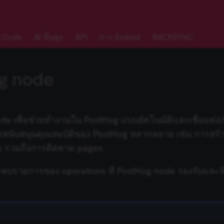
 Code
AI ขั้นสูง
API
การ Embed
RACKSYNC
g node
de เพื่อช่วยทำงานใน PostHog แบบอัตโนมัติและเชื่อมต่อ
การสนับสนุนคุณสมบัติของ PostHog หลากหลาย เช่น การสร้า
ty รวมถึงการติดตาม pages.
จะพบรายการของ operations ที่ PostHog node รองรับและลิ