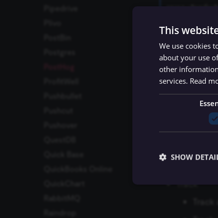
Pipedrive
ดูรายละเอียดเพิ่มเติ
Plivo
This websit
PostBin
We use cookies to
Operatio
Postgres
about your use of
PostHog
ปัญหาที่พบบ่อย
other information
Alias
services.
Read m
ProfitWell
Create
Pushbullet
Essen
Pushcut
Event
Pushover
Create
QuestDB
Identity
Quick Base
SHOW DETAI
Creat
QuickBooks Online
Track
QuickChart
RabbitMQ
Track 
Raindrop