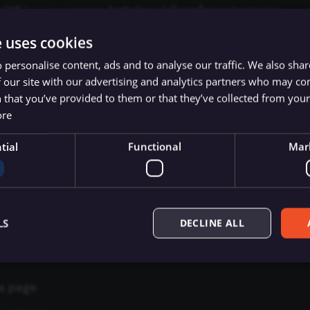
มได้ที่
PostHog credentials
สำหรับคำแนะนำในการตั้งค่า authentication.
e uses cookies
 personalise content, ads and to analyse our traffic. We also sha
ns
 our site with our advertising and analytics partners who may co
 that you’ve provided to them or that they’ve collected from your 
ore
 an alias
tial
Functional
Mar
 an event
LS
DECLINE ALL
e
a page
Essential
Functional
Marketing