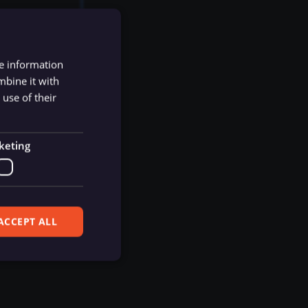
re information
mbine it with
use of their
keting
ACCEPT ALL