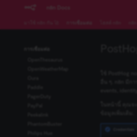
npm
ปัญหาที่พบบ่อย
n8n Docs
Odoo
มาใช้ n8n กัน 🚀
การเชื่อมต่อ
โฮสต์ n8n
n8n
Okta
One Simple API
Onfleet
PostHo
การเชื่อมต่อ
OpenAI
OpenThesaurus
การดำเนินการกับ
Assistant
OpenWeatherMap
ใช้ PostHog no
การดำเนินการกับ Audio
Oura
อื่น ๆ. n8n มี
การดำเนินการกับ File
Paddle
events, identi
การดำเนินการกับ Image
PagerDuty
การดำเนินการกับ Text
ในหน้านี้ คุณ
PayPal
ปัญหาที่พบบ่อย
ข้อมูลเพิ่มเติม.
Peekalink
PhantomBuster
Credentials
Philips Hue