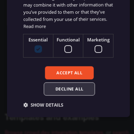
Create
may combine it with other information that
Flow Trigger
Git
you’ve provided to them or that they’ve
ข้อมูลรับรอง Bitly
Hugging Face Inference
Delete
collected from your use of their services.
Model
Form.io Trigger
Find
GraphQL
Read more
ข้อมูลรับรอง Bitwarden
Chat Memory Manager
Formstack Trigger
Update
Essential
Functional
Marketing
HTML
ข้อมูลรับรอง Box
Task
Simple Memory
GetResponse Trigger
HTTP Request
ข้อมูลรับรอง Brandfetch
Create
Motorhead
GitHub Trigger
Delete
เงื่อนไข (If)
ข้อมูลรับรอง Brevo
ACCEPT ALL
MongoDB Chat Memory
GitLab Trigger
Find
JWT
ข้อมูลรับรอง Bubble
DECLINE ALL
Update
Redis Chat Memory
Gmail Trigger
LDAP
ข้อมูลรับรอง Cal.com
SHOW DETAILS
Postgres Chat Memory
Google Calendar Trigger
จำกัดจำนวนข้อมูล (Limit)
Templates and examples
ข้อมูลรับรอง Calendly
Xata
Google Drive Trigger
Local File Trigger
ข้อมูลรับรอง Carbon Black
Essential
Functional
Marketing
Browse crowd.dev integration templates
, or
search