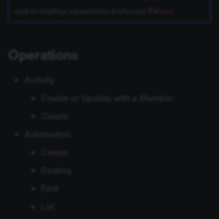
ข้อมูล Binary
เปลี่ยนเจ้าของหรือชื่อผู้ใช้
Sentiment Analysis
การบล็อก Nodes
ใช้ Google Sheets เป็นแหล
s
คุณสามารถดูข้อมูล authentication สำหรับ node นี้ได้
here
การรักษาความปลอดภัย
Chat Trigger
ข้อมูลรับรอง Airtable
ข้อมูล
Licenses และความเป็น
AWS SNS Trigger
Permissions
Embeddings Google Vert
Metadata ของ n8n
e
n8n
ที่เก็บข้อมูลภายนอกสำหรับ
ส่วนตัว
การทำงานพร้อมกัน
LangChain Code
การเพิ่มความแข็งแกร่งให้
ข้อมูล Binary
แปลงเป็นไฟล์ (Convert to
ข้อมูลรับรอง Airtop
(Concurrency)
Task Runners
เรียก API เพื่อดึงข้อมูล
Bitbucket Trigger
User
Embeddings HuggingFace
Convenience Methods
a
Starter Kits
File)
Operations
Simple Vector Store
Inference
r
ข้อผิดพลาดเกี่ยวกับหน่วย
ข้อมูลรับรอง AlienVault
ผู้ช่วย AI
ตั้งค่า Human Fallback สำห
Box Trigger
WhatsApp Business Acco
ฟังก์ชันการแปลงข้อมูล
สถาปัตยกรรม
ความจำ
เข้ารหัสข้อมูล (Crypto)
AI Workflows
Milvus Vector Store
Embeddings Mistral Clou
c
Activity
ข้อมูลรับรอง AMQP
Brevo Trigger
Workplace Security
h
Create or Update with a Member
การใช้งาน CLI
วันที่และเวลา (Date & Time)
ให้ AI ระบุ Parameters ของ
MongoDB Atlas Vector
Embeddings Ollama
Tool
ข้อมูลรับรอง Anthropic
Store
Calendly Trigger
i
Create
ตัวช่วยดีบัก (Debug Helper)
Embeddings OpenAI
n
Automation
Vector Database คืออะไร?
ข้อมูลรับรอง APITemplate.io
PGVector Vector Store
Cal Trigger
Edit Fields (Set)
Anthropic Chat Model
g
Create
เติมข้อมูล Pinecone Vecto
ข้อมูลรับรอง Asana
Pinecone Vector Store
Chargebee Trigger
Destroy
Database จากเว็บไซต์
แก้ไขรูปภาพ (Edit Image)
AWS Bedrock Chat Model
ข้อมูลรับรอง Auth0
Qdrant Vector Store
ClickUp Trigger
Find
Email Trigger (IMAP)
Management
Azure OpenAI Chat Mode
List
Supabase Vector Store
Clockify Trigger
Error Trigger
ข้อมูลรับรอง Automizy
DeepSeek Chat Model