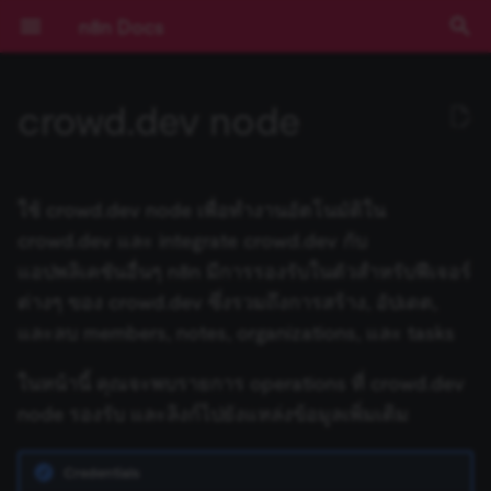
n8n Docs
T
crowd.dev node
y
เริ่มต้นใช้งาน
Activation Trigger
ปัญหาที่พบบ่อย
Operations
ปัญหาที่พบบ่อย
การดำเนินการกับ Draft
การดำเนินการกับ Calendar
การดำเนินการกับ File
การดำเนินการกับ Document
ปัญหาที่พบบ่อย
ปัญหาที่พบบ่อย
การดำเนินการกับ Assistant
ปัญหาที่พบบ่อย
ปัญหาที่พบบ่อย
การดำเนินการกับ Chat
ปัญหาที่พบบ่อย
ActiveCampaign Trigger
Root nodes
ข้อมูลรับรอง Action Network
Installation and
Overview
Community เทียบกับ
Expressions
บทช่วยสอน: สร้าง AI
การยืนยันตัวตน
ข้อกำหนดเบื้องต้น
RACKSYNC CO., LTD
เส้นทางการเรียนรู้
ทำความเข้าใจ Workflows
ตรรกะของ Flow
ภาพรวม
Source Control และ
บันทึกประจำรุ่น (Release
ช่องทางขอความช่วยเหลือ
ความเป็นส่วนตัวและความ
คีย์ลัด
ปัญหาที่พบบ่อย
ปัญหาที่พบบ่อย
ปัญหาที่พบบ่อย
Templates และตัวอย่าง
ปัญหาที่พบบ่อย
การพัฒนา Workflow
Ad Account
ตัวเลือก Poll Mode
ปัญหาที่พบบ่อย
ปัญหาที่พบบ่อย
ปัญหาที่พบบ่อย
AI Agent
Default Data Loader
Google OAuth2 สำหรับ
Gmail
Gmail
GUI installation
Choose a node type
Set up your development
Run your node locally
Submit community nodes
npm
Environment Variables
การบันทึก Log
ภาพรวม
ภาพรวม
AI Starter Kit
ภาพรวม
คำสั่ง CLI
ภาพรวม
สร้าง Variables แบบกำหน
การจัดการวันที่
ภาพรวม
บทนำ
p
management
Enterprise
Workflow ใน n8n
(Authentication)
Environments
Notes)
ปลอดภัย
บริการเดียว
environment
เอง
e
การใช้งานแอปพลิเคชัน
รวมข้อมูล (Aggregate)
Templates and examples
การดำเนินการกับ Label
การดำเนินการกับ Event
การดำเนินการกับ File และ
การดำเนินการกับ Sheet
การดำเนินการกับ Audio
การดำเนินการกับ Callback
Acuity Scheduling Trigger
Sub-nodes
ข้อมูลรับรอง
Plan your node
การใช้งาน Code Node
Deployment
เลือก n8n ในแบบของคุณ
จัดการ Credentials
ข้อมูล
เข้าถึง Dashboard ผู้ดูแลร
การมีส่วนร่วม
ปัญหาที่พบบ่อย
ปัญหาที่พบบ่อย
Application
ปัญหาที่พบบ่อย
Basic LLM Chain
GitHub Document Loader
Outlook.com
Outlook.com
Manual installation
Choose a node building
Node linter
Install private nodes
Docker
วิธีการกำหนดค่า
การติดตาม (Monitoring)
ประสิทธิภาพและการวัดผล
ตั้งค่า SSL
โครงสร้างฐานข้อมูล
Input ของ Node ปัจจุบัน
Query JSON ด้วย JMESPa
แนวคิด LangChain ใน n8n
Chain คืออะไร?
ใช้ crowd.dev node เพื่อทำงานอัตโนมัติใน
Folder
ภายใน Document
ActiveCampaign
Risks
การติดตั้ง
LangChain ใน n8n
Pagination
Cloud
Secrets ภายนอก
คู่มือการย้ายไป v1.0
Sustainable Use License
Google OAuth2 แบบทั่วไป
style
Tutorial: Build a declarati
(Benchmarking)
t
crowd.dev และ integrate crowd.dev กับ
style node
แนวคิดหลัก
แปลงข้อมูลด้วย AI (AI
Related resources
การดำเนินการกับ Message
การดำเนินการกับ File
การดำเนินการกับ File
Affinity Trigger
Build your node
การเขียน Code ด้วย AI
การกำหนดค่า
เริ่มต้นแบบเร็ว!
จัดการผู้ใช้และการเข้าถึง
อภิธานศัพท์
Certificate Transparency
Question and Answer
Embeddings AWS Bedroc
Yahoo
Yahoo
Troubleshooting
การตั้งค่าเซิร์ฟเวอร์
ตัวอย่างการกำหนดค่า
การตรวจสอบความปลอดภั
ตั้งค่า SSO
Output ของ Node อื่นๆ
ตัวอย่าง Methods และ
แหล่งเรียนรู้ LangChain
Agent คืออะไร?
แอปพลิเคชันอื่นๆ n8n มีการรองรับในตัวสำหรับฟีเจอร์
o
Transform)
การดำเนินการกับ Folder
ปัญหาที่พบบ่อย
ข้อมูลรับรอง Acuity
Blocklist
การกำหนดค่า
ตัวอย่างและแนวคิด
การใช้งาน API Playground
(Configuration)
อัปเดตเวอร์ชัน n8n Cloud
การสตรีม Log
Chain
Google Service Account
Node UI design
(Security Audit)
การกำหนดค่า Queue Mod
Variables ที่มีมาให้
ต่างๆ ของ crowd.dev ซึ่งรวมถึงการสร้าง, อัปเดต,
Scheduling
(Configuration)
Tutorial: Build a
n8n Cloud
What to do if your operation
การดำเนินการกับ Thread
การดำเนินการกับ Image
การดำเนินการกับ Message
Airtable Trigger
Test your node
Methods และ Variables ที่
คอร์สวิดีโอ
คีย์ลัด
Group
Embeddings Azure OpenA
การอัปเดต
ฐานข้อมูลและการตั้งค่าที่
การตรวจสอบความปลอดภั
วันที่และเวลา
ใช้ LangSmith กับ n8n
ตัวอย่างเปรียบเทียบ Agents
s
และลบ members, notes, organizations, และ tasks
programmatic-style node
Code
isn't supported
การดำเนินการกับ Shared
Using community nodes
มีมาให้
การอ้างอิง API
การจัดการ Workflow
ตั้งค่า Timezone
Insights
Summarization Chain
Choose node file structu
รองรับ
การควบคุมการทำงานพร้อ
(Security Audit)
Expressions
กับ Chains
t
Drive
ข้อมูลรับรอง Adalo
การบันทึก Log และการ
กัน (Concurrency)
ฟีเจอร์ Enterprise
ปัญหาที่พบบ่อย
การดำเนินการกับ Text
ปัญหาที่พบบ่อย
AMQP Trigger
Deploy your node
คอร์สแบบข้อความ
Instagram
Embeddings Cohere
JMESPath
ในหน้านี้ คุณจะพบรายการ operations ที่ crowd.dev
ติดตาม (Monitoring)
Reference
a
เปรียบเทียบข้อมูล (Compare
Troubleshooting
Variables แบบกำหนดเอง
Templates ของ Workflow
IP Address ของ Cloud
License Key
Information Extractor
Task Runners
ปิดใช้งาน API
Code Node
Memory คืออะไร?
node รองรับ และลิงก์ไปยังแหล่งข้อมูลเพิ่มเติม
Datasets)
ปัญหาที่พบบ่อย
ข้อมูลรับรอง Affinity
ข้อมูลการรัน (Execution
รุ่นที่เผยแพร่ (Releases)
ปัญหาที่พบบ่อย
Asana Trigger
Link
Embeddings Google Gemi
HTTP Node
r
การขยายระบบและ
Data)
Building community nodes
Cookbook (สูตรสำเร็จ)
White labelling
การจัดการข้อมูล Cloud
Text Classifier
การจัดการผู้ใช้ (สำหรับ Sel
เลือกไม่เข้าร่วมการเก็บข้อม
HTTP Request Node
Tool คืออะไร?
t
ประสิทธิภาพ (Scaling)
บีบอัดไฟล์ (Compression)
ข้อมูลรับรอง Agile CRM
Hosted)
ความช่วยเหลือและชุมชน
Autopilot Trigger
Page
Embeddings Google PaL
LangChain Code Node
Credentials