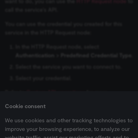
ข้อมูลรับรอง Cloudflare
want to do, you can use the
HTTP Request node
to
management
platform
Recursive Character Text
Keap Trigger
call the service's API.
(Cookie-Script
No Operation, do nothing
ข้อมูลรับรอง Cockpit
Splitter
to validate th
authenticity o
You can use the credential you created for this
KoboToolbox Trigger
consent
interactions.
Read/Write Files from Disk
ข้อมูลรับรอง Coda
Token Splitter
service in the HTTP Request node:
_shopify_essential
1 year
This cookie is
Shopify
Lemlist Trigger
essential for 
merch.n8n.io
Remove Duplicates
ข้อมูลรับรอง Cohere
Calculator
secure check
In the HTTP Request node, select
and payment
Linear Trigger
function on t
Authentication
>
Predefined Credential Type
.
merch store 
Rename Keys
ข้อมูลรับรอง Contentful
Custom Code Tool
is provided b
Select the service you want to connect to.
Shopify.
LoneScale Trigger
Respond to Webhook
ข้อมูลรับรอง ConvertAPI
MCP Client Tool
CookieScriptConsent
1 year
This cookie is
CookieScript
Select your credential.
used by Cook
.n8n.io
Mailchimp Trigger
Script.com
service to
RSS Read
ข้อมูลรับรอง ConvertKit
SearXNG Tool
Refer to
Custom API operations
for more
remember
visitor cookie
MailerLite Trigger
information.
consent
RSS Feed Trigger
Cookie consent
ข้อมูลรับรอง Copper
SerpApi (Google Search)
preferences. It
necessary for
Mailjet Trigger
Cookie-
Script.com
We use cookies and other tracking technologies to
Schedule Trigger
ข้อมูลรับรอง Cortex
Think Tool
cookie banne
Next
to work
improve your browsing experience, to analyze our
Mautic Trigger
Customer.io
properly.
Send Email
ข้อมูลรับรอง CrateDB
Vector Store Question
website traffic, assist our marketing efforts and to