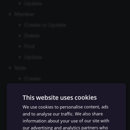
Update
Zep Vector Store
ConvertKit Trigger
Member
Execute Command
ข้อมูลรับรอง Autopilot
Google Gemini Chat Mod
Copper Trigger
Create or Update
รันซับเวิร์กโฟลว์ (Execute
ข้อมูลรับรอง AWS
Google Vertex Chat Mode
Sub-workflow)
Delete
crowd.dev Trigger
ข้อมูลรับรอง Azure OpenAI
Groq Chat Model
Find
Execute Sub-workflow
Customer.io Trigger
Trigger
ข้อมูลรับรอง Azure Storage
Update
Mistral Cloud Chat Model
Emelia Trigger
Note
ข้อมูลการรัน (Execution
ข้อมูลรับรอง BambooHR
Ollama Chat Model
Data)
Create
Eventbrite Trigger
ข้อมูลรับรอง Bannerbear
OpenAI Chat Model
Delete
ดึงข้อมูลจากไฟล์ (Extract
Facebook Lead Ads Trigger
This website uses cookies
From File)
ข้อมูลรับรอง Baserow
OpenRouter Chat Model
Find
Facebook Trigger
We use cookies to personalise content, ads
Update
กรองข้อมูล (Filter)
ข้อมูลรับรอง Beeminder
and to analyse our traffic. We also share
Cohere Model
information about your use of our site with
Figma Trigger (Beta)
Organization
FTP
ข้อมูลรับรอง Bitbucket
our advertising and analytics partners who
Ollama Model