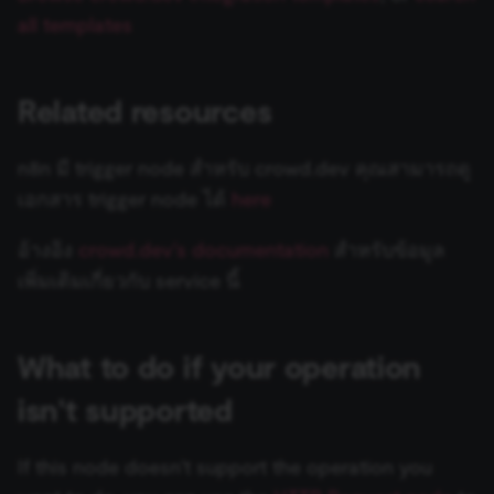
Zep
Google Business Profile
all templates
Essential cookies allow core website functionality
Loop Over Items (Split in
ข้อมูลรับรอง Chargebee
Trigger
such as user login, account management, and consent
Batches)
preferences. The website cannot be used properly
Auto-fixing Output Parser
without these strictly necessary cookies.
ข้อมูลรับรอง CircleCI
Google Sheets Trigger
Related resources
Provider
/
Manual Trigger
Item List Output Parser
Name
Expiration
Description
Domain
ข้อมูลรับรอง Cisco Meraki
Gumroad Trigger
__sec__ghost
n8n.io
9 months
Used by the
n8n มี trigger node สำหรับ crowd.dev คุณสามารถดู
มาร์กดาวน์ (Markdown)
Structured Output Parser
4 weeks
consent
management
เอกสาร trigger node ได้
here
ข้อมูลรับรอง Cisco Secure
Help Scout Trigger
platform
MCP Server Trigger
(Cookie-Script
Endpoint
Contextual Compression
to detect
อ้างอิง
crowd.dev's documentation
สำหรับข้อมูล
Retriever
Hubspot Trigger
automated or
suspicious
รวมข้อมูล (Merge)
เพิ่มเติมเกี่ยวกับ service นี้
ข้อมูลรับรอง Cisco Umbrella
browsing
activity.
MultiQuery Retriever
Invoice Ninja Trigger
n8n
__sec__cid
n8n.io
1 day
Used by the
ข้อมูลรับรอง Clearbit
consent
What to do if your operation
Vector Store Retriever
Jira Trigger
management
platform
n8n Form
ข้อมูลรับรอง ClickUp
(Cookie-Script
isn't supported
Google Privacy
for short-ter
Workflow Retriever
JotForm Trigger
visitor
Policy
n8n Form Trigger
verification.
ข้อมูลรับรอง Clockify
If this node doesn't support the operation you
Character Text Splitter
Kafka Trigger
__sec__token
n8n.io
1 day
Used by the
consent
n8n Trigger