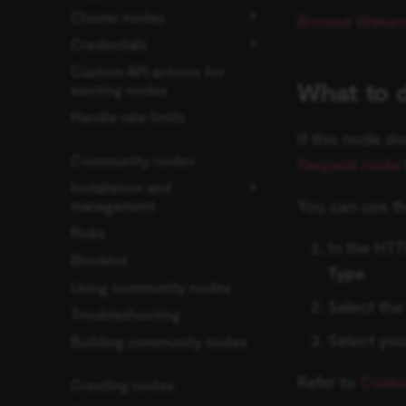
Cluster nodes
ActiveCampaign Trigger
Browse Wekan 
CookieScriptConse
Credentials
Acuity Scheduling Trigger
Root nodes
Custom API actions for
Affinity Trigger
Sub-nodes
ข้อมูลรับรอง Action
AI Agent
What to d
existing nodes
Network
__sec_tid
Airtable Trigger
Basic LLM Chain
Default Data Loader
Conversational Agent
Handle rate limits
ข้อมูลรับรอง
AMQP Trigger
Question and Answer
GitHub Document
OpenAI Functions
__sec_crid
ActiveCampaign
If this node d
Chain
Loader
Agent
Asana Trigger
Community nodes
ข้อมูลรับรอง Acuity
Request node
__sec__fid
Summarization Chain
Embeddings AWS
Plan and Execute Agent
ปัญหาที่พบบ่อย
Autopilot Trigger
Scheduling
Installation and
Bedrock
Information Extractor
ReAct Agent
You can use th
management
localization
AWS SNS Trigger
ข้อมูลรับรอง Adalo
Embeddings Azure
Text Classifier
SQL Agent
Risks
GUI installation
Bitbucket Trigger
ข้อมูลรับรอง Affinity
OpenAI
In the HTT
csrftoken
Sentiment Analysis
Tools Agent
Blocklist
Manual installation
Box Trigger
ข้อมูลรับรอง Agile CRM
Embeddings Cohere
Type
.
LangChain Code
ปัญหาที่พบบ่อย
Using community nodes
Brevo Trigger
ข้อมูลรับรอง Airtable
Embeddings Google
Select the
Simple Vector Store
Gemini
sessionid
Troubleshooting
Calendly Trigger
ข้อมูลรับรอง Airtop
Milvus Vector Store
Embeddings Google
Select you
Building community nodes
Cal Trigger
ข้อมูลรับรอง AlienVault
PaLM
MongoDB Atlas Vector
edx-jwt-cookie-
Chargebee Trigger
ข้อมูลรับรอง AMQP
header-payload
Store
Embeddings Google
Refer to
Custo
Creating nodes
ClickUp Trigger
ข้อมูลรับรอง Anthropic
Vertex