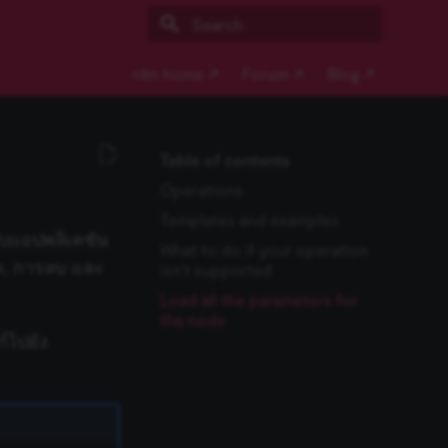
Type to start searching
n8n home ↗
Forum ↗
Blog ↗
Table of contents
Operations
Templates and examples
ับแอปพลิเคชัน
What to do if your operation
ดต, การลบ และ
isn't supported
Load all the parameters for
the node
์ไปยัง