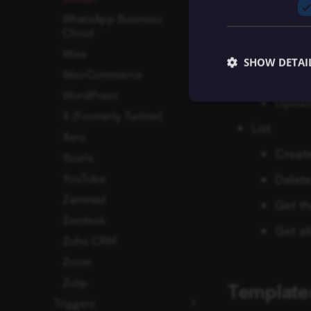
WhatsApp Business
Checklist 
Cloud
Delete
Wise
ปัญหาที่พบบ่อย
SHOW DETAI
WooCommerce
Get a 
WordPress
Update
X (Formerly Twitter)
List
Xero
Create
Essential cookies all
Yourls
cannot be used proper
Delete 
YouTube
Name
Zammad
Get th
Zendesk
__sec__ghost
Get al
Zoho CRM
__sec__cid
Zoom
__sec__token
Zulip
Template
Triggers
_shopify_essential