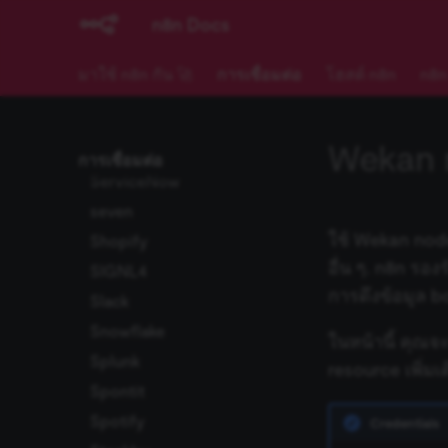
SeaTable
n8n Docs
SecurityScorecard
Segment
มาใช้ n8n กัน 🚀
การเชื่อมต่อ
โฮสต์ n8n
n8n
SendGrid
Sendy
Wekan 
Sentry.io
การเชื่อมต่อ
ServiceNow
seven
ใช้ Wekan nod
Shopify
อื่น ๆ. n8n รอ
SIGNL4
การดึงข้อมูล b
Slack
Snowflake
ในหน้านี้ คุณจ
Splunk
resource เพิ่มเต
Spontit
Spotify
Credentials