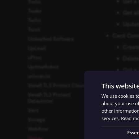
Get a 
Trello
ปัญหาที่พบบ่อย
Twake
Get al
Twilio
Updat
Twist
Card Com
Unleashed Software
Creat
UpLead
uProc
Delet
UptimeRobot
Get a
urlscan.io
Get a
This websit
Venafi TLS Protect Cloud
Checklist
Venafi TLS Protect
We use cookies to
Datacenter
about your use of
Create
Vero
other information
Delete
services.
Read m
Vonage
Get th
Webflow
Essen
Wekan
Return