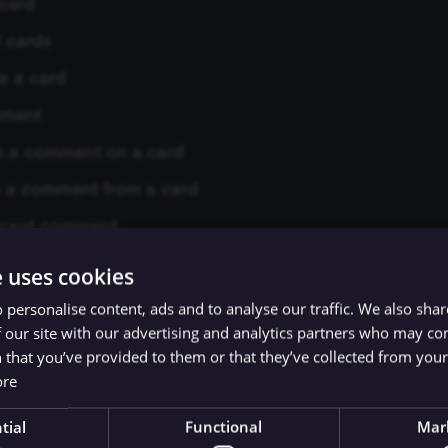
card
l cards
e a card
ment
e a comment on a card
e a comment from a card
 card comment
ll card comments
e uses cookies
 personalise content, ads and to analyse our traffic. We also sha
 our site with our advertising and analytics partners who may co
 a new checklist
 that you’ve provided to them or that they’ve collected from your 
 a checklist
ore
e data of a checklist
tial
Functional
Mar
s all checklists for the card