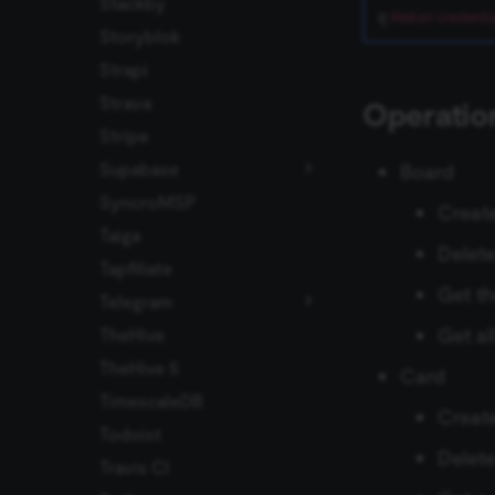
Stackby
ดู
Wekan credentia
Storyblok
Strapi
Strava
Operatio
Stripe
Supabase
Board
SyncroMSP
ปัญหาที่พบบ่อย
Creat
Taiga
Delete
Tapfiliate
Get th
Telegram
Get al
TheHive
การดำเนินการกับ Chat
TheHive 5
การดำเนินการกับ
Card
Callback
TimescaleDB
Creat
การดำเนินการกับ File
Todoist
Delete
การดำเนินการกับ
Travis CI
Message