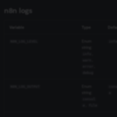
ระบุตำแหน่ง Custom Nodes
ข้อมูล Binary
การบล็อก Nodes
เปลี่ยนเจ้าของหรือชื่อผู้ใช้
existing nodes
ใช้ Google Sheets เป็นแหล
s
ข้อมูล
Licenses และความเป็น
Metadata ของ n8n
n8n logs
e
เปิดใช้งาน Modules ใน Code
ที่เก็บข้อมูลภายนอกสำหรับ
ส่วนตัว
การเพิ่มความแข็งแกร่งให้
การทำงานพร้อมกัน
Handle rate limits
Node
ข้อมูล Binary
Task Runners
(Concurrency)
เรียก API เพื่อดึงข้อมูล
Convenience Methods
a
Variable
Type
Defa
r
ตั้งค่า Timezone
ข้อผิดพลาดเกี่ยวกับหน่วย
ผู้ช่วย AI
ตั้งค่า Human Fallback สำห
ฟังก์ชันการแปลงข้อมูล
ความจำ
AI Workflows
Enum
c
N8N_LOG_LEVEL
inf
ระบุพาธโฟลเดอร์ผู้ใช้
string:
h
ให้ AI ระบุ Parameters ของ
,
info
กำหนดค่า Webhook URLs
Tool
,
i
warn
ด้วย Reverse Proxy
,
error
n
Vector Database คืออะไร?
debug
เปิดใช้งาน Prometheus
g
Metrics
เติมข้อมูล Pinecone Vecto
Enum
N8N_LOG_OUTPUT
con
Database จากเว็บไซต์
string:
e
consol
,
e
file