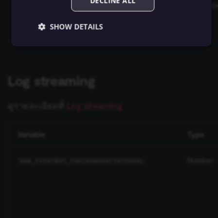
DECLINE ALL
any
NO_COLOR
und
ed
SHOW DETAILS
Essential
Functional
Marketing
Log streaming
Essential cookies allow core website functionality
such as user login, account management, and consent
preferences. The website cannot be used properly
ดูรายละเอียดที่
Log streaming
without these strictly necessary cookies.
Provider
/
Name
Expiration
Description
Domain
Variable
Type
__sec__ghost
n8n.io
9 months
Used by the
4 weeks
consent
management
Number
N8N_EVENTBUS_CHECKUNSENTINTERVAL
platform
(Cookie-Script
to detect
automated or
suspicious
browsing
activity.