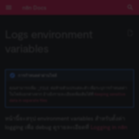
n8n Docs
T
Logs environment
y
เริ่มต้นใช้งาน
Nodes ที่มีมาให้
npm
n8n logs
แยก n8n (Isolate)
การบันทึก Log
ภาพรวม
ภาพรวม
AI Starter Kit
ภาพรวม
คำสั่ง CLI
Expressions
บทช่วยสอน: สร้าง AI
การยืนยันตัวตน
ข้อกำหนดเบื้องต้น
RACKSYNC CO., LTD
เส้นทางการเรียนรู้
ทำความเข้าใจ Workflows
ตรรกะของ Flow
ภาพรวม
Source Control และ
บันทึกประจำรุ่น (Release
ช่องทางขอความช่วยเหลือ
ความเป็นส่วนตัวและความ
ประเภท Node
Installation and
Overview
Digital Ocean
ภาพรวม
สร้าง Variables แบบกำหน
การจัดการวันที่
ภาพรวม
บทนำ
p
variables
Workflow ใน n8n
(Authentication)
Environments
Notes)
ปลอดภัย
management
เอง
e
การใช้งานแอปพลิเคชัน
Community nodes
Docker
Log streaming
กำหนดค่า Base URL
การติดตาม (Monitoring)
ประสิทธิภาพและการวัดผล
ตั้งค่า SSL
โครงสร้างฐานข้อมูล
การใช้งาน Code Node
Deployment
เลือก n8n ในแบบของคุณ
จัดการ Credentials
ข้อมูล
เข้าถึง Dashboard ผู้ดูแลร
การมีส่วนร่วม
Core Nodes
Plan your node
Heroku
Input ของ Node ปัจจุบัน
Query JSON ด้วย JMESPa
แนวคิด LangChain ใน n8n
Chain คืออะไร?
(Benchmarking)
LangChain ใน n8n
Pagination
Cloud
Secrets ภายนอก
คู่มือการย้ายไป v1.0
Sustainable Use License
Risks
t
แนวคิดหลัก
Creating nodes
การตั้งค่าเซิร์ฟเวอร์
กำหนดค่า Custom SSL
การตรวจสอบความปลอดภัย
ตั้งค่า SSO
การเขียน Code ด้วย AI
การกำหนดค่า
เริ่มต้นแบบเร็ว!
จัดการผู้ใช้และการเข้าถึง
อภิธานศัพท์
Actions
Build your node
Hetzner
Output ของ Node อื่นๆ
ตัวอย่าง Methods และ
แหล่งเรียนรู้ LangChain
Agent คืออะไร?
การกำหนดค่าผ่านไฟล์
o
Certificate Authorities
(Security Audit)
การกำหนดค่า Queue Mode
ตัวอย่างและแนวคิด
การใช้งาน API Playground
(Configuration)
อัปเดตเวอร์ชัน n8n Cloud
การสตรีม Log
Blocklist
Variables ที่มีมาให้
n8n Cloud
การอัปเดต
การตรวจสอบความปลอดภัย
Methods และ Variables ที่
คอร์สวิดีโอ
คีย์ลัด
Triggers
Test your node
Amazon Web Services
วันที่และเวลา
ใช้ LangSmith กับ n8n
ตัวอย่างเปรียบเทียบ Agents
s
คุณสามารถเพิ่ม
ต่อท้ายตัวแปรแต่ละตัว เพื่อระบุการกำหนดค่า
_FILE
ในไฟล์แยกต่างหาก อ้างอิงรายละเอียดเพิ่มเติมได้ที่
Keeping sensitive
ตั้งค่า Encryption Key แบบ
การควบคุมการทำงานพร้อม
(Security Audit)
มีมาให้
การอ้างอิง API
การจัดการ Workflow
ตั้งค่า Timezone
Insights
Using community nodes
Expressions
กับ Chains
t
data in separate files
กำหนดเอง
กัน (Concurrency)
ฟีเจอร์ Enterprise
คอร์สแบบข้อความ
Cluster nodes
Deploy your node
Azure
JMESPath
a
ปิดใช้งาน API
Variables แบบกำหนดเอง
Templates ของ Workflow
IP Address ของ Cloud
License Key
Troubleshooting
Code Node
Memory คืออะไร?
หน้านี้จะสรุป environment variables สำหรับตั้งค่า
กำหนดค่า Timeout ของ
ข้อมูลการรัน (Execution
รุ่นที่เผยแพร่ (Releases)
Credentials
Google Cloud
HTTP Node
r
Workflow
Data)
เลือกไม่เข้าร่วมการเก็บข้อมูล
Cookbook (สูตรสำเร็จ)
White labelling
การจัดการข้อมูล Cloud
Building community node
HTTP Request Node
Tool คืออะไร?
logging เพื่อ debug ดูรายละเอียดที่
Logging in n8n
t
ความช่วยเหลือและชุมชน
Custom API actions for
Docker Compose
LangChain Code Node