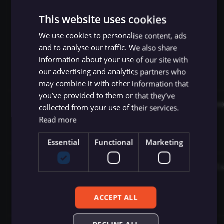
string:
This website uses cookies
,
query
,
error
We use cookies to personalise content, ads
,
schema
and to analyse our traffic. We also share
,
warn
information about your use of our site with
,
info
our advertising and analytics partners who
log
may combine it with other information that
you’ve provided to them or that they’ve
Number
DB_LOGGING_MAX_EXECUTION_TIME
100
collected from your use of their services.
Read more
Essential
Functional
Marketing
Boolean
CODE_ENABLE_STDOUT
fal
ACCEPT ALL