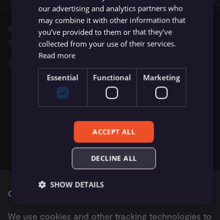
1
ข้อมูล Binary
เปลี่ยนเจ้าของหรือชื่อผู้ใช้
Sentiment Analysis
การบล็อก Nodes
ใช้ Google Sheets เป็นแหล
s
our advertising and analytics partners who
การรักษาความปลอดภัย
Chat Trigger
ข้อมูลรับรอง Airtable
ข้อมูล
Licenses และความเป็น
AMQP Sender
Permissions
Embeddings Google Vert
Metadata ของ n8n
may combine it with other information that
e
n8n
ที่เก็บข้อมูลภายนอกสำหรับ
error นี้เกิดจาก credential ที่ใช้มีปัญหาเรื่อง scope
ส่วนตัว
การทำงานพร้อมกัน
LangChain Code
การเพิ่มความแข็งแกร่งให้
you’ve provided to them or that they’ve
ข้อมูล Binary
แปลงเป็นไฟล์ (Convert to
ข้อมูลรับรอง Airtop
(Concurrency)
Task Runners
เรียก API เพื่อดึงข้อมูล
APITemplate.io
User
Embeddings HuggingFace
Convenience Methods
หรือ permission
a
collected from your use of their services.
Starter Kits
File)
Simple Vector Store
Inference
Read more
r
ข้อผิดพลาดเกี่ยวกับหน่วย
ข้อมูลรับรอง AlienVault
ผู้ช่วย AI
ตั้งค่า Human Fallback สำห
วิธีแก้ไข:
Asana
WhatsApp Business Account
ฟังก์ชันการแปลงข้อมูล
สถาปัตยกรรม
ความจำ
เข้ารหัสข้อมูล (Crypto)
AI Workflows
Milvus Vector Store
Embeddings Mistral Clou
Essential
Functional
Marketing
c
ถ้าใช้
OAuth2
credential ให้แน่ใจว่าได้เปิด
ข้อมูลรับรอง AMQP
Automizy
Workplace Security
h
การใช้งาน CLI
วันที่และเวลา (Date & Time)
ให้ AI ระบุ Parameters ของ
MongoDB Atlas Vector
Embeddings Ollama
Gmail API ใน
APIs & Services > Library
แล้ว ดู
Tool
ข้อมูลรับรอง Anthropic
Store
Autopilot
วิธีเปิดได้ที่
Google OAuth2 Single Service -
i
ตัวช่วยดีบัก (Debug Helper)
Embeddings OpenAI
Enable APIs
n
ACCEPT ALL
Vector Database คืออะไร?
ข้อมูลรับรอง APITemplate.io
PGVector Vector Store
AWS Certificate Manager
ถ้าใช้
Service Account
credential:
Edit Fields (Set)
Anthropic Chat Model
g
DECLINE ALL
เติมข้อมูล Pinecone Vecto
ข้อมูลรับรอง Asana
Pinecone Vector Store
AWS Comprehend
Enable domain-wide delegation
Database จากเว็บไซต์
แก้ไขรูปภาพ (Edit Image)
AWS Bedrock Chat Model
ตรวจสอบว่าได้เพิ่ม Gmail API ใน domain-
ข้อมูลรับรอง Auth0
Qdrant Vector Store
AWS DynamoDB
SHOW DETAILS
Cookie consent
Email Trigger (IMAP)
Management
wide delegation configuration แล้ว
Azure OpenAI Chat Mode
Supabase Vector Store
AWS Elastic Load Balancing
We use cookies and other tracking technologies to
Error Trigger
ข้อมูลรับรอง Automizy
DeepSeek Chat Model