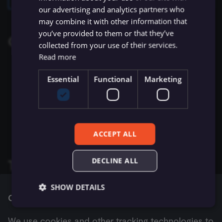
ข้อมูล Binary
เปลี่ยนเจ้าของหรือชื่อผู้ใช้
Sentiment Analysis
การบล็อก Nodes
ใช้ Google Sheets เป็นแหล
s
our advertising and analytics partners who
การรักษาความปลอดภัย
Chat Trigger
ข้อมูลรับรอง Airtable
ข้อมูล
Licenses และความเป็น
AWS SNS Trigger
Permissions
Embeddings Google Vert
Metadata ของ n8n
may combine it with other information that
e
n8n
ที่เก็บข้อมูลภายนอกสำหรับ
ส่วนตัว
การทำงานพร้อมกัน
LangChain Code
การเพิ่มความแข็งแกร่งให้
you’ve provided to them or that they’ve
Operations
ข้อมูล Binary
แปลงเป็นไฟล์ (Convert to
ข้อมูลรับรอง Airtop
(Concurrency)
Task Runners
เรียก API เพื่อดึงข้อมูล
Bitbucket Trigger
User
Embeddings HuggingFace
Convenience Methods
a
collected from your use of their services.
Starter Kits
File)
Simple Vector Store
Inference
Read more
r
ข้อผิดพลาดเกี่ยวกับหน่วย
ข้อมูลรับรอง AlienVault
ผู้ช่วย AI
ตั้งค่า Human Fallback สำห
Box Trigger
WhatsApp Business Acco
ฟังก์ชันการแปลงข้อมูล
URL
สถาปัตยกรรม
ความจำ
เข้ารหัสข้อมูล (Crypto)
AI Workflows
Milvus Vector Store
Embeddings Mistral Clou
Essential
Functional
Marketing
c
Expand a URL
ข้อมูลรับรอง AMQP
Brevo Trigger
Workplace Security
h
การใช้งาน CLI
วันที่และเวลา (Date & Time)
ให้ AI ระบุ Parameters ของ
MongoDB Atlas Vector
Embeddings Ollama
Shorten a URL
Tool
ข้อมูลรับรอง Anthropic
Store
Calendly Trigger
i
Get stats about one short URL
ตัวช่วยดีบัก (Debug Helper)
Embeddings OpenAI
n
ACCEPT ALL
Vector Database คืออะไร?
ข้อมูลรับรอง APITemplate.io
PGVector Vector Store
Cal Trigger
Edit Fields (Set)
Anthropic Chat Model
g
เติมข้อมูล Pinecone Vecto
ข้อมูลรับรอง Asana
Pinecone Vector Store
DECLINE ALL
Chargebee Trigger
Templates and examples
Database จากเว็บไซต์
แก้ไขรูปภาพ (Edit Image)
AWS Bedrock Chat Model
ข้อมูลรับรอง Auth0
Qdrant Vector Store
ClickUp Trigger
SHOW DETAILS
Browse Yourls integration templates
, or
search all
Email Trigger (IMAP)
Management
Cookie consent
Azure OpenAI Chat Mode
templates
Supabase Vector Store
Clockify Trigger
We use cookies and other tracking technologies to
Error Trigger
ข้อมูลรับรอง Automizy
DeepSeek Chat Model