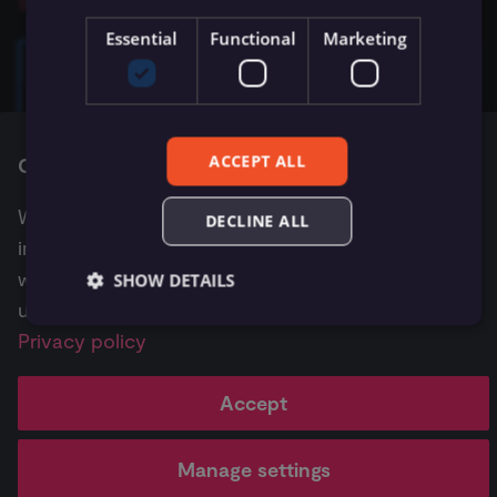
Sign up for n8n Cloud
Pinning)
ข้อมูล Binary
LDAP
หลายสาขา
existing nodes
การบล็อก Nodes
ใช้ Google Sheets เป็นแหล
s
การรักษาความปลอดภัย
ข้อมูล
การตั้งค่า
Metadata ของ n8n
Essential
Functional
Marketing
e
n8n
การแก้ไขข้อมูล
ที่เก็บข้อมูลภายนอกสำหรับ
SAML
Handle rate limits
การเพิ่มความแข็งแกร่งให้
Russia and Belarus
ข้อมูล Binary
Task Runners
เรียก API เพื่อดึงข้อมูล
ประวัติ Workflow
Convenience Methods
a
n8n Cloud ยังไม่เปิดให้บริการในรัสเซียและเบลารุส ดูรายละเอียดได้ที่
Starter Kits
การกรองข้อมูล
บล็อกนี้:
Update on n8n cloud accounts in Russia and Belarus
r
ข้อผิดพลาดเกี่ยวกับหน่วย
ตั้งค่า Human Fallback สำห
Workflow ID
ฟังก์ชันการแปลงข้อมูล
ACCEPT ALL
Cookie consent
สถาปัตยกรรม
ความจำ
การจำลองข้อมูล (Data
AI Workflows
c
Mocking)
We use cookies and other tracking technologies to
h
DECLINE ALL
การใช้งาน CLI
ให้ AI ระบุ Parameters ของ
improve your browsing experience, to analyze our
ข้อมูล Binary
Tool
i
Next
website traffic, assist our marketing efforts and to
SHOW DETAILS
เข้าถึง Dashboard ผู้ดูแลระบบ Cloud
n
ดูตัวอย่าง Schema
Vector Database คืออะไร?
understand where our visitors are coming from.
g
Privacy policy
เติมข้อมูล Pinecone Vecto
Pricing
Workflow
Feature
AI
Essential
Functional
Marketing
Database จากเว็บไซต์
↗
templates ↗
highlights ↗
highlights 
Accept
Essential cookies allow core website functionality
such as user login, account management, and consent
preferences. The website cannot be used properly
without these strictly necessary cookies.
Manage settings
Change cookie settings
Made with
Material for MkDocs