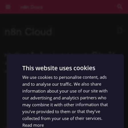
n8n Docs
T
n8n Cloud
y
เส้นทางการเรียนรู้
ทำความเข้าใจ Workflows
ตรรกะของ Flow
Source Control และ
บันทึกประจำรุ่น (Release
ช่องทางขอความช่วยเหลือ
ความเป็นส่วนตัวและความ
Nodes ที่มีมาให้
Community เทียบกับ
Expressions
บทช่วยสอน: สร้าง AI
การยืนยันตัวตน
ข้อกำหนดเบื้องต้น
RACKSYNC CO., LTD
เริ่มต้นแบบเร็วสุดๆ
ระดับที่ 1
สร้างและรัน
สร้างและแก้ไข
การตั้งค่า Cloud
การแยกด้วยเงื่อนไข
โครงสร้างข้อมูล
ทำความเข้าใจ
1.x
ความเป็นส่วนตัว
ประเภท Node
Installation and
Overview
npm
Environment Variables
การบันทึก Log
ภาพรวม
ภาพรวม
AI Starter Kit
ภาพรวม
คำสั่ง CLI
ภาพรวม
สร้าง Variables แบบกำหน
การจัดการวันที่
ภาพรวม
บทนำ
p
Environments
Notes)
ปลอดภัย
Enterprise
Workflow ใน n8n
(Authentication)
management
เอง
e
เลือก n8n ในแบบของคุณ
จัดการ Credentials
ข้อมูล
การมีส่วนร่วม
Community nodes
การใช้งาน Code Node
Deployment
บทนำแบบละเอียด
ระดับที่ 2
ส่วนประกอบ
การแชร์ Credential
จัดการผู้ใช้
การรวมข้อมูล
การไหลของข้อมูลภายใน
การตั้งค่า
0.x
ความปลอดภัย
Core Nodes
Plan your node
Docker
วิธีการกำหนดค่า
การติดตาม (Monitoring)
ประสิทธิภาพและการวัดผล
ตั้งค่า SSL
โครงสร้างฐานข้อมูล
Input ของ Node ปัจจุบัน
Query JSON ด้วย JMESPa
แนวคิด LangChain ใน n8n
Chain คืออะไร?
n8n Cloud คือบริการ hosted ของ n8n ที่ให้คุณใช้
Secrets ภายนอก
คู่มือการย้ายไป v1.0
Sustainable Use License
การติดตั้ง
LangChain ใน n8n
Pagination
Nodes
Risks
(Benchmarking)
t
งาน n8n ได้โดยไม่ต้องตั้งค่าหรือดูแลระบบเอง มีจุด
This website uses cookies
เริ่มต้นแบบเร็ว!
จัดการผู้ใช้และการเข้าถึง
อภิธานศัพท์
Creating nodes
การเขียน Code ด้วย AI
การกำหนดค่า
การรัน (Executions)
ประเภทบัญชี
การวนซ้ำ (Looping)
การใช้งาน
การตอบสนองต่อเหตุการณ์
Actions
Build your node
การตั้งค่าเซิร์ฟเวอร์
ตัวอย่างการกำหนดค่า
การตรวจสอบความปลอดภั
ตั้งค่า SSO
Output ของ Node อื่นๆ
ตัวอย่าง Methods และ
แหล่งเรียนรู้ LangChain
Agent คืออะไร?
เด่นดังนี้:
o
การสตรีม Log
การกำหนดค่า
ตัวอย่างและแนวคิด
การใช้งาน API Playground
(Configuration)
การแปลงข้อมูล
Blocklist
(Security Audit)
การกำหนดค่า Queue Mod
Variables ที่มีมาให้
We use cookies to personalise content, ads
(Configuration)
คอร์สวิดีโอ
คีย์ลัด
Methods และ Variables ที่
Tags
การควบคุมการเข้าถึงตาม
การรอ
บทช่วยสอน: สร้าง
สิ่งที่คุณทำได้
Triggers
Test your node
การอัปเดต
ฐานข้อมูลและการตั้งค่าที่
การตรวจสอบความปลอดภั
วันที่และเวลา
ใช้ LangSmith กับ n8n
ตัวอย่างเปรียบเทียบ Agents
s
ไม่ต้องตั้งค่าหรือดูแล instance เอง
and to analyse our traffic. We also share
Insights
มีมาให้
การอ้างอิง API
การจัดการ Workflow
บทบาท (RBAC)
ประมวลผลข้อมูลด้วย Cod
Environments ด้วย Source
Using community nodes
รองรับ
การควบคุมการทำงานพร้อ
(Security Audit)
Expressions
กับ Chains
information about your use of our site with
t
มีการ monitor uptime ตลอดเวลา
การบันทึก Log และการ
Control
กัน (Concurrency)
คอร์สแบบข้อความ
Export และ Import
Sub-workflows
Cluster nodes
Deploy your node
JMESPath
our advertising and analytics partners who
ติดตาม (Monitoring)
a
License Key
Variables แบบกำหนดเอง
Templates ของ Workflow
แนวทางปฏิบัติที่ดีที่สุด
การจับคู่ข้อมูล (Data
Troubleshooting
Task Runners
ปิดใช้งาน API
Code Node
Memory คืออะไร?
may combine it with other information that
จัดการ OAuth สำหรับ authentication ให้
Mapping)
ข้อมูลการรัน (Execution
Templates
การจัดการข้อผิดพลาด
Credentials
HTTP Node
you’ve provided to them or that they’ve
r
อัปเกรด n8n เป็นเวอร์ชันล่าสุดได้ในคลิกเดียว
การขยายระบบและ
Data)
Cookbook (สูตรสำเร็จ)
White labelling
2FA
Building community node
การจัดการผู้ใช้ (สำหรับ Sel
เลือกไม่เข้าร่วมการเก็บข้อม
HTTP Request Node
Tool คืออะไร?
collected from your use of their services.
t
ประสิทธิภาพ (Scaling)
การปักหมุดข้อมูล (Data
Hosted)
การแชร์
ลำดับการรันใน Workflow
Custom API actions for
LangChain Code Node
Read more