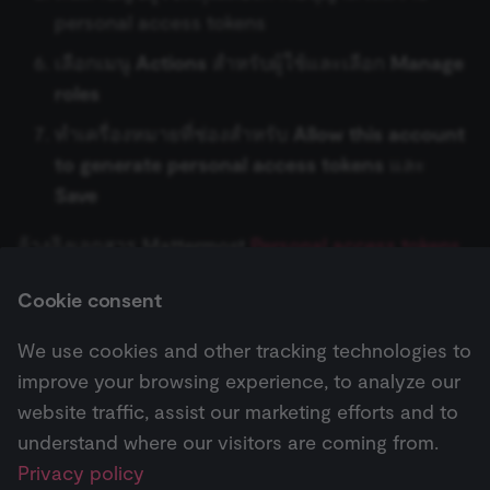
Coda
to validate th
personal access tokens
Recursive Character Text
Keap Trigger
authenticity o
consent
No Operation, do nothing
Splitter
CoinGecko
เลือกเมนู
Actions
สำหรับผู้ใช้และเลือก
Manage
interactions.
KoboToolbox Trigger
roles
_shopify_essential
1 year
This cookie is
Shopify
Read/Write Files from Disk
Token Splitter
essential for 
Contentful
merch.n8n.io
secure check
ทำเครื่องหมายที่ช่องสำหรับ
Allow this account
Lemlist Trigger
and payment
function on t
Remove Duplicates
Calculator
to generate personal access tokens
และ
ConvertKit
merch store 
is provided b
Linear Trigger
Save
Shopify.
Rename Keys
Custom Code Tool
Copper
CookieScriptConsent
1 year
This cookie is
CookieScript
LoneScale Trigger
อ้างอิงเอกสาร Mattermost
Personal access tokens
used by Cook
.n8n.io
Script.com
Respond to Webhook
MCP Client Tool
Cortex
documentation
สำหรับข้อมูลเพิ่มเติม
service to
remember
Mailchimp Trigger
Cookie consent
visitor cookie
RSS Read
SearXNG Tool
CrateDB
consent
preferences. It
We use cookies and other tracking technologies to
MailerLite Trigger
necessary for
Next
Cookie-
RSS Feed Trigger
SerpApi (Google Search)
crowd.dev
improve your browsing experience, to analyze our
ข้อมูลยืนยันตัวตน Mautic
Script.com
cookie banne
Mailjet Trigger
website traffic, assist our marketing efforts and to
to work
Schedule Trigger
Think Tool
Customer.io
properly.
understand where our visitors are coming from.
Pricing
Workflow
Feature
AI
Mautic Trigger
__sec_tid
n8n.io
9 months
Used by the
Privacy policy
3 weeks
consent
Send Email
Vector Store Question
DeepL
↗
templates ↗
highlights ↗
highlights 