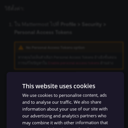
Zep Vector Store
AWS Lambda
ConvertKit Trigger
วิธีตั้งค่า:
Execute Command
Google Gemini Chat Mod
AWS Rekognition
Copper Trigger
ใน Mattermost ไปที่
Profile > Security >
รันซับเวิร์กโฟลว์ (Execute
Google Vertex Chat Mode
Personal Access Tokens
Sub-workflow)
AWS S3
crowd.dev Trigger
Groq Chat Model
No Personal Access Tokens option
Execute Sub-workflow
AWS SES
Customer.io Trigger
Trigger
Mistral Cloud Chat Model
หากคุณไม่เห็นตัวเลือก Personal Access Tokens อ้างอิงขั้นตอน
AWS SNS
Emelia Trigger
การแก้ไขปัญหาใน
Enable personal access tokens
ด้านล่าง
ข้อมูลการรัน (Execution
Ollama Chat Model
Data)
AWS SQS
Eventbrite Trigger
เลือก
Create Token
OpenAI Chat Model
This website uses cookies
ป้อน
Token description
เช่น
ดึงข้อมูลจากไฟล์ (Extract
n8n integration
AWS Textract
Facebook Lead Ads Trigger
We use cookies to personalise content, ads
From File)
OpenRouter Chat Model
เลือก
Save
and to analyse our traffic. We also share
AWS Transcribe
Facebook Trigger
information about your use of our site with
คัดลอก
Token ID
และป้อนเป็น
Access Token
กรองข้อมูล (Filter)
Cohere Model
our advertising and analytics partners who
ใน credential ของ n8n
Azure Storage
Figma Trigger (Beta)
may combine it with other information that
FTP
Ollama Model