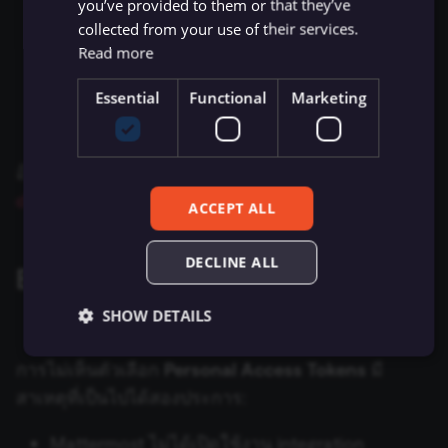
you’ve provided to them or that they’ve
ป้อน Mattermost URL ของคุณเป็น
Base URL
BambooHR
Flow Trigger
collected from your use of their services.
Git
Hugging Face Inference
โดยค่าเริ่มต้น n8n จะเชื่อมต่อเฉพาะเมื่อการ
Read more
Model
Bannerbear
Form.io Trigger
ตรวจสอบใบรับรอง SSL สำเร็จ หากต้องการเชื่อม
GraphQL
Essential
Functional
Marketing
ต่อแม้ว่าการตรวจสอบใบรับรอง SSL จะล้มเหลว
Chat Memory Manager
Baserow
Formstack Trigger
ให้เปิดใช้งาน
Ignore SSL Issues
HTML
Simple Memory
Beeminder
GetResponse Trigger
อ้างอิงเอกสาร Mattermost
Personal access tokens
HTTP Request
documentation
สำหรับข้อมูลเพิ่มเติม
ACCEPT ALL
Motorhead
Bitly
GitHub Trigger
เงื่อนไข (If)
MongoDB Chat Memory
Bitwarden
GitLab Trigger
DECLINE ALL
Enable personal access tokens
JWT
Redis Chat Memory
Box
Gmail Trigger
SHOW DETAILS
LDAP
Postgres Chat Memory
Brandfetch
Google Calendar Trigger
การไม่เห็นตัวเลือก
Personal Access Tokens
มี
จำกัดจำนวนข้อมูล (Limit)
สาเหตุที่เป็นไปได้สองประการ:
Essential
Functional
Marketing
Xata
Brevo
Google Drive Trigger
Local File Trigger
Essential cookies allow core website functionality
Mattermost ไม่ได้เปิดใช้งาน integration