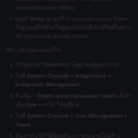
such as user login, account management, and consent
Zep
Bubble
Google Business Profile
preferences. The website cannot be used properly
personal access tokens
Loop Over Items (Split in
Trigger
without these strictly necessary cookies.
Batches)
Auto-fixing Output Parser
Chargebee
คุณกำลังพยายามสร้าง personal access token
Provider
/
Name
Expiration
Description
Domain
Google Sheets Trigger
ในฐานะผู้ใช้ที่ไม่ใช่ผู้ดูแลระบบซึ่งไม่มีสิทธิ์ในการ
Manual Trigger
Item List Output Parser
CircleCI
__sec__ghost
n8n.io
9 months
Used by the
สร้าง personal access tokens
4 weeks
consent
Gumroad Trigger
management
มาร์กดาวน์ (Markdown)
platform
Structured Output Parser
Webex by Cisco
วิธีระบุสาเหตุและแก้ไข:
(Cookie-Script
Help Scout Trigger
to detect
automated or
MCP Server Trigger
Contextual Compression
Clearbit
เข้าสู่ระบบ Mattermost ในฐานะผู้ดูแลระบบ
suspicious
browsing
Retriever
Hubspot Trigger
activity.
ไปที่
System Console > Integrations >
รวมข้อมูล (Merge)
ClickUp
__sec__cid
n8n.io
1 day
Used by the
Integration Management
MultiQuery Retriever
Invoice Ninja Trigger
consent
management
n8n
Clockify
platform
ยืนยันว่า
Enable personal access tokens
ตั้งค่า
(Cookie-Script
Vector Store Retriever
Jira Trigger
Google Privacy
for short-ter
เป็น
true
หากไม่ ให้เปลี่ยน
n8n Form
visitor
Policy
Cloudflare
verification.
ไปที่
System Console > User Management >
Workflow Retriever
JotForm Trigger
__sec__token
n8n.io
1 day
Used by the
n8n Form Trigger
Cockpit
Users
consent
management
Character Text Splitter
Kafka Trigger
platform
ค้นหาบัญชีผู้ใช้ที่คุณต้องการอนุญาตให้สร้าง
n8n Trigger
(Cookie-Script