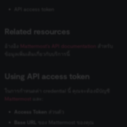
ข้อมูล Binary
เปลี่ยนเจ้าของหรือชื่อผู้ใช้
Sentiment Analysis
การบล็อก Nodes
ใช้ Google Sheets เป็นแหล
s
การรักษาความปลอดภัย
Chat Trigger
ข้อมูล
Licenses และความเป็น
AMQP Sender
AWS SNS Trigger
API access token
Permissions
Embeddings Google Vert
Metadata ของ n8n
e
n8n
ที่เก็บข้อมูลภายนอกสำหรับ
ส่วนตัว
การทำงานพร้อมกัน
LangChain Code
การเพิ่มความแข็งแกร่งให้
ข้อมูล Binary
แปลงเป็นไฟล์ (Convert to
(Concurrency)
Task Runners
เรียก API เพื่อดึงข้อมูล
APITemplate.io
Bitbucket Trigger
User
Embeddings HuggingFace
Convenience Methods
a
Starter Kits
File)
Related resources
Simple Vector Store
Inference
r
ข้อผิดพลาดเกี่ยวกับหน่วย
ผู้ช่วย AI
ตั้งค่า Human Fallback สำห
Asana
Box Trigger
WhatsApp Business Acco
ฟังก์ชันการแปลงข้อมูล
สถาปัตยกรรม
ความจำ
เข้ารหัสข้อมูล (Crypto)
AI Workflows
Milvus Vector Store
Embeddings Mistral Clou
c
อ้างอิง
Mattermost's API documentation
สำหรับ
Automizy
Brevo Trigger
Workplace Security
ข้อมูลเพิ่มเติมเกี่ยวกับบริการนี้
h
การใช้งาน CLI
วันที่และเวลา (Date & Time)
ให้ AI ระบุ Parameters ของ
MongoDB Atlas Vector
Embeddings Ollama
Tool
Store
Autopilot
Calendly Trigger
i
ตัวช่วยดีบัก (Debug Helper)
Embeddings OpenAI
Using API access token
n
Vector Database คืออะไร?
PGVector Vector Store
AWS Certificate Manager
Cal Trigger
Edit Fields (Set)
Anthropic Chat Model
g
ในการกำหนดค่า credential นี้ คุณจะต้องมีบัญชี
เติมข้อมูล Pinecone Vecto
Pinecone Vector Store
AWS Comprehend
Chargebee Trigger
Mattermost
และ:
Database จากเว็บไซต์
แก้ไขรูปภาพ (Edit Image)
AWS Bedrock Chat Model
Qdrant Vector Store
AWS DynamoDB
ClickUp Trigger
Access Token
ส่วนตัว
Email Trigger (IMAP)
Azure OpenAI Chat Mode
Supabase Vector Store
AWS Elastic Load Balancing
Clockify Trigger
Base URL
ของ Mattermost ของคุณ
Error Trigger
DeepSeek Chat Model