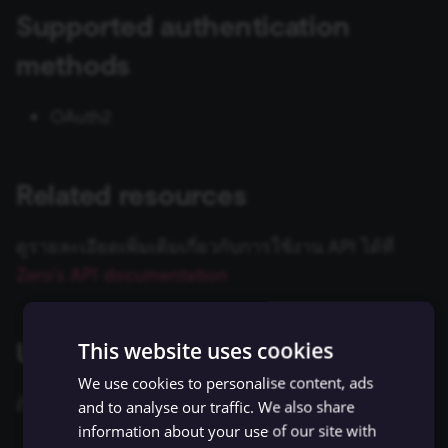
ข้อมูล Binary
เปลี่ยนเจ้าของหรือชื่อผู้ใช้
Sentiment Analysis
การบล็อก Nodes
ใช้ Google Sheets เป็นแหล
s
Supported authentication
การรักษาความปลอดภัย
Chat Trigger
ข้อมูล
Licenses และความเป็น
AMQP Sender
AWS SNS Trigger
Permissions
Embeddings Google Vert
Metadata ของ n8n
e
n8n
ที่เก็บข้อมูลภายนอกสำหรับ
ส่วนตัว
การทำงานพร้อมกัน
LangChain Code
การเพิ่มความแข็งแกร่งให้
methods
ข้อมูล Binary
แปลงเป็นไฟล์ (Convert to
(Concurrency)
Task Runners
เรียก API เพื่อดึงข้อมูล
APITemplate.io
Bitbucket Trigger
User
Embeddings HuggingFace
Convenience Methods
a
Starter Kits
File)
Simple Vector Store
Inference
OAuth2
r
ข้อผิดพลาดเกี่ยวกับหน่วย
ผู้ช่วย AI
ตั้งค่า Human Fallback สำห
Asana
Box Trigger
WhatsApp Business Acco
ฟังก์ชันการแปลงข้อมูล
สถาปัตยกรรม
ความจำ
เข้ารหัสข้อมูล (Crypto)
AI Workflows
Milvus Vector Store
Embeddings Mistral Clou
c
Automizy
Brevo Trigger
Workplace Security
Related resources
h
การใช้งาน CLI
วันที่และเวลา (Date & Time)
ให้ AI ระบุ Parameters ของ
MongoDB Atlas Vector
Embeddings Ollama
Tool
Store
Autopilot
Calendly Trigger
i
ดูรายละเอียดเพิ่มเติมเกี่ยวกับการใช้งาน API ได้ที่
ตัวช่วยดีบัก (Debug Helper)
Embeddings OpenAI
n
Zero's API documentation
Vector Database คืออะไร?
PGVector Vector Store
AWS Certificate Manager
Cal Trigger
Edit Fields (Set)
Anthropic Chat Model
g
เติมข้อมูล Pinecone Vecto
Pinecone Vector Store
AWS Comprehend
Chargebee Trigger
Using OAuth2
This website uses cookies
Database จากเว็บไซต์
แก้ไขรูปภาพ (Edit Image)
AWS Bedrock Chat Model
Qdrant Vector Store
AWS DynamoDB
ClickUp Trigger
We use cookies to personalise content, ads
Email Trigger (IMAP)
Azure OpenAI Chat Mode
ถ้าจะตั้งค่า credentials นี้ คุณต้องมี:
and to analyse our traffic. We also share
Supabase Vector Store
AWS Elastic Load Balancing
Clockify Trigger
information about your use of our site with
Error Trigger
DeepSeek Chat Model