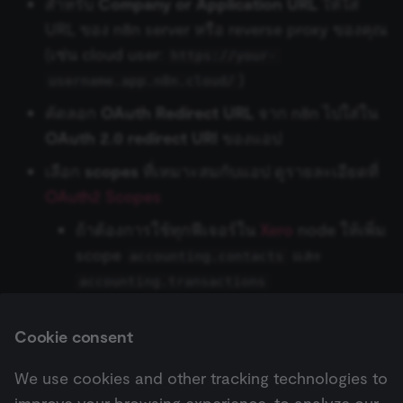
สำหรับ
Company or Application URL
ให้ใส่
BambooHR
Flow Trigger
URL ของ n8n server หรือ reverse proxy ของคุณ
Git
Essential cookies allow core website functionality
Hugging Face Inference
such as user login, account management, and consent
(เช่น cloud user:
https://your-
Model
Bannerbear
Form.io Trigger
preferences. The website cannot be used properly
without these strictly necessary cookies.
)
GraphQL
username.app.n8n.cloud/
Chat Memory Manager
Baserow
Formstack Trigger
Provider
/
คัดลอก
OAuth Redirect URL
จาก n8n ไปใส่ใน
Name
Expiration
Description
Domain
HTML
OAuth 2.0 redirect URI
ของแอป
__sec__ghost
n8n.io
9 months
Used by the
Simple Memory
Beeminder
GetResponse Trigger
4 weeks
consent
HTTP Request
เลือก
scopes
ที่เหมาะสมกับแอป ดูรายละเอียดที่
management
platform
Motorhead
Bitly
GitHub Trigger
OAuth2 Scopes
(Cookie-Script
to detect
เงื่อนไข (If)
automated or
ถ้าต้องการใช้ทุกฟีเจอร์ใน
Xero
node ให้เพิ่ม
suspicious
MongoDB Chat Memory
Bitwarden
GitLab Trigger
browsing
scope
และ
JWT
accounting.contacts
activity.
Redis Chat Memory
Box
Gmail Trigger
accounting.transactions
__sec__cid
n8n.io
1 day
Used by the
consent
LDAP
management
platform
Postgres Chat Memory
Brandfetch
Google Calendar Trigger
ดูรายละเอียดเพิ่มเติมที่
OAuth Custom Connections
(Cookie-Script
Cookie consent
จำกัดจำนวนข้อมูล (Limit)
Google Privacy
for short-ter
visitor
Policy
Xata
Brevo
Google Drive Trigger
verification.
We use cookies and other tracking technologies to
Local File Trigger
__sec__token
n8n.io
1 day
Used by the
Next