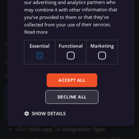
Client ID
: ได้จากการสร้างแอปใหม่สำหรับ
our advertising and analytics partners who
Zep Vector Store
AWS Lambda
ConvertKit Trigger
custom connection
may combine it with other information that
Execute Command
Google Gemini Chat Mod
you’ve provided to them or that they’ve
Client Secret
: ได้จากการสร้างแอปใหม่สำหรับ
AWS Rekognition
Copper Trigger
collected from your use of their services.
custom connection
รันซับเวิร์กโฟลว์ (Execute
Google Vertex Chat Mode
Read more
Sub-workflow)
AWS S3
crowd.dev Trigger
สร้าง Client ID และ Client Secret ได้โดย
สร้าง
Groq Chat Model
Essential
Functional
Marketing
OAuth2 custom connection app
ใน Xero developer
Execute Sub-workflow
AWS SES
Customer.io Trigger
Trigger
Mistral Cloud Chat Model
portal ที่
My Apps
AWS SNS
Emelia Trigger
ข้อมูลการรัน (Execution
ตั้งค่าแอปตามนี้:
Ollama Chat Model
ACCEPT ALL
Data)
AWS SQS
Eventbrite Trigger
OpenAI Chat Model
Xero App Name
DECLINE ALL
ดึงข้อมูลจากไฟล์ (Extract
AWS Textract
Facebook Lead Ads Trigger
From File)
Xero ไม่อนุญาตให้ใช้ชื่อแอปที่มีคำว่า
ใน Xero Developer
OpenRouter Chat Model
n8n
Centre
SHOW DETAILS
AWS Transcribe
Facebook Trigger
กรองข้อมูล (Filter)
Cohere Model
เลือก
Web app
ใน
Integration Type
Azure Storage
Figma Trigger (Beta)
FTP
Ollama Model
Essential
Functional
Marketing