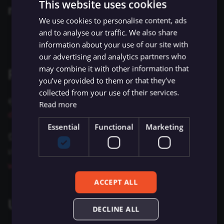
This website uses cookies
ข้อมูล Binary
เปลี่ยนเจ้าของหรือชื่อผู้ใช้
Sentiment Analysis
การบล็อก Nodes
ใช้ Google Sheets เป็นแหล
methods
g
การรักษาความปลอดภัย
Chat Trigger
ข้อมูล
Licenses และความเป็น
AMQP Sender
AWS SNS Trigger
Permissions
Embeddings Google Vert
Metadata ของ n8n
We use cookies to personalise content, ads
s
n8n
ที่เก็บข้อมูลภายนอกสำหรับ
ส่วนตัว
การทำงานพร้อมกัน
LangChain Code
การเพิ่มความแข็งแกร่งให้
and to analyse our traffic. We also share
API key
ข้อมูล Binary
แปลงเป็นไฟล์ (Convert to
(Concurrency)
Task Runners
เรียก API เพื่อดึงข้อมูล
APITemplate.io
Bitbucket Trigger
User
Embeddings HuggingFace
Convenience Methods
e
information about your use of our site with
Starter Kits
File)
Simple Vector Store
Inference
our advertising and analytics partners who
a
ข้อผิดพลาดเกี่ยวกับหน่วย
ผู้ช่วย AI
ตั้งค่า Human Fallback สำห
Asana
Box Trigger
WhatsApp Business Acco
ฟังก์ชันการแปลงข้อมูล
may combine it with other information that
Related resources
สถาปัตยกรรม
ความจำ
เข้ารหัสข้อมูล (Crypto)
AI Workflows
Milvus Vector Store
Embeddings Mistral Clou
r
you’ve provided to them or that they’ve
Automizy
Brevo Trigger
Workplace Security
collected from your use of their services.
c
ดูข้อมูลเพิ่มเติมเกี่ยวกับบริการนี้ได้ที่
VirusTotal's
การใช้งาน CLI
วันที่และเวลา (Date & Time)
ให้ AI ระบุ Parameters ของ
MongoDB Atlas Vector
Embeddings Ollama
Read more
Tool
Store
Autopilot
Calendly Trigger
documentation
h
ตัวช่วยดีบัก (Debug Helper)
Embeddings OpenAI
Essential
Functional
Marketing
นี่เป็น node สำหรับ credential เท่านั้น ดูรายละเอียด
Vector Database คืออะไร?
PGVector Vector Store
AWS Certificate Manager
Cal Trigger
Edit Fields (Set)
Anthropic Chat Model
เพิ่มเติมได้ที่
Custom API operations
และดู
example
เติมข้อมูล Pinecone Vecto
Pinecone Vector Store
AWS Comprehend
Chargebee Trigger
workflows and related content
บนเว็บไซต์ n8n
Database จากเว็บไซต์
แก้ไขรูปภาพ (Edit Image)
AWS Bedrock Chat Model
ACCEPT ALL
Qdrant Vector Store
AWS DynamoDB
ClickUp Trigger
Email Trigger (IMAP)
Azure OpenAI Chat Mode
Using API key
DECLINE ALL
Supabase Vector Store
AWS Elastic Load Balancing
Clockify Trigger
Error Trigger
DeepSeek Chat Model