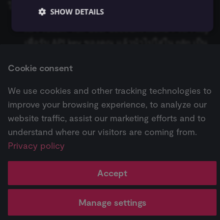
ในการตั้งค่า credential นี้ คุณจะต้องมี:
SHOW DETAILS
Zep Vector Store
AWS Lambda
ConvertKit Trigger
Execute Command
Google Gemini Chat Mod
API Token
: ไปที่
user account menu > API key
AWS Rekognition
Copper Trigger
เพื่อรับ API key ของคุณ แล้วนำไปใส่ใน n8n เป็น
รันซับเวิร์กโฟลว์ (Execute
Google Vertex Chat Mode
Essential
Functional
Marketing
API Token
ดูรายละเอียดเพิ่มเติมได้ที่
API
Sub-workflow)
AWS S3
crowd.dev Trigger
Cookie consent
authentication
Essential cookies allow core website functionality
Groq Chat Model
such as user login, account management, and consent
Execute Sub-workflow
AWS SES
Customer.io Trigger
preferences. The website cannot be used properly
We use cookies and other tracking technologies to
without these strictly necessary cookies.
Trigger
Mistral Cloud Chat Model
improve your browsing experience, to analyze our
AWS SNS
Emelia Trigger
Next
Provider
/
Name
Expiration
Description
Domain
website traffic, assist our marketing efforts and to
ข้อมูลเข้าสู่ระบบ Vonage
ข้อมูลการรัน (Execution
Ollama Chat Model
Data)
understand where our visitors are coming from.
__sec__ghost
n8n.io
9 months
Used by the
AWS SQS
Eventbrite Trigger
4 weeks
consent
OpenAI Chat Model
Privacy policy
management
Pricing
Workflow
Feature
AI
platform
ดึงข้อมูลจากไฟล์ (Extract
AWS Textract
Facebook Lead Ads Trigger
(Cookie-Script
↗
templates ↗
highlights ↗
highlights 
to detect
From File)
OpenRouter Chat Model
automated or
Accept
suspicious
AWS Transcribe
Facebook Trigger
browsing
กรองข้อมูล (Filter)
Cohere Model
activity.
Change cookie settings
Manage settings
Azure Storage
Figma Trigger (Beta)
__sec__cid
n8n.io
1 day
Used by the
Made with
Material for MkDocs
consent
FTP
Ollama Model
management