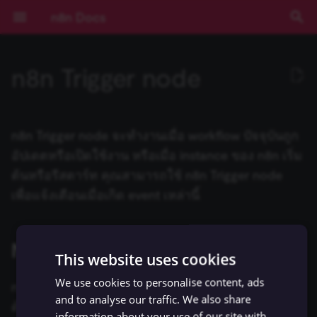
n8n Docs
T
n8n Trigger node
y
เริ่มต้นใช้งาน
คีย์ลัด
ปัญหาที่พบบ่อย
ปัญหาที่พบบ่อย
ปัญหาที่พบบ่อย
Node parameters
Templates และตัวอย่าง
ปัญหาที่พบบ่อย
การพัฒนา Workflow
Action Network
ActiveCampaign Trigger
Root nodes
ข้อมูลรับรอง Action Network
Installation and
Overview
Community เทียบกับ
Expressions
บทช่วยสอน: สร้าง AI
การยืนยันตัวตน
ข้อกำหนดเบื้องต้น
RACKSYNC CO., LTD
เส้นทางการเรียนรู้
ทำความเข้าใจ Workflows
ตรรกะของ Flow
ภาพรวม
Source Control และ
บันทึกประจำรุ่น (Release
ช่องทางขอความช่วยเหลือ
ความเป็นส่วนตัวและความ
ปัญหาที่พบบ่อย
ปัญหาที่พบบ่อย
การดำเนินการกับ Draft
การดำเนินการกับ Calenda
การดำเนินการกับ File
การดำเนินการกับ Docume
ปัญหาที่พบบ่อย
ปัญหาที่พบบ่อย
การดำเนินการกับ Assistan
ปัญหาที่พบบ่อย
ปัญหาที่พบบ่อย
การดำเนินการกับ Chat
ปัญหาที่พบบ่อย
Ad Account
ตัวเลือก Poll Mode
ปัญหาที่พบบ่อย
ปัญหาที่พบบ่อย
ปัญหาที่พบบ่อย
AI Agent
Default Data Loader
Google OAuth2 สำหรับ
Gmail
Gmail
GUI installation
Choose a node type
Set up your development
Run your node locally
Submit community nodes
npm
Environment Variables
การบันทึก Log
ภาพรวม
ภาพรวม
AI Starter Kit
ภาพรวม
คำสั่ง CLI
ภาพรวม
สร้าง Variables แบบกำหน
การจัดการวันที่
ภาพรวม
บทนำ
p
management
Enterprise
Workflow ใน n8n
(Authentication)
Environments
Notes)
ปลอดภัย
บริการเดียว
environment
เอง
e
การใช้งานแอปพลิเคชัน
ปัญหาที่พบบ่อย
Templates and examples
ปัญหาที่พบบ่อย
ActiveCampaign
Acuity Scheduling Trigger
Sub-nodes
ข้อมูลรับรอง
Plan your node
การใช้งาน Code Node
Deployment
เลือก n8n ในแบบของคุณ
จัดการ Credentials
ข้อมูล
เข้าถึง Dashboard ผู้ดูแลร
การมีส่วนร่วม
การดำเนินการกับ Label
การดำเนินการกับ Event
การดำเนินการกับ File และ
การดำเนินการกับ Sheet
การดำเนินการกับ Audio
การดำเนินการกับ Callback
Application
ปัญหาที่พบบ่อย
Basic LLM Chain
GitHub Document Loader
Outlook.com
Outlook.com
Manual installation
Choose a node building
Node linter
Install private nodes
Docker
วิธีการกำหนดค่า
การติดตาม (Monitoring)
ประสิทธิภาพและการวัดผล
ตั้งค่า SSL
โครงสร้างฐานข้อมูล
Input ของ Node ปัจจุบัน
Query JSON ด้วย JMESPa
แนวคิด LangChain ใน n8n
Chain คืออะไร?
n8n Trigger node จะทำงานเมื่อ workflow ปัจจุบันถูก
ActiveCampaign
Risks
การติดตั้ง
LangChain ใน n8n
Pagination
Cloud
Secrets ภายนอก
คู่มือการย้ายไป v1.0
Sustainable Use License
Folder
ภายใน Document
Google OAuth2 แบบทั่วไป
style
Tutorial: Build a declarati
(Benchmarking)
t
อัปเดตหรือเปิดใช้งาน หรือเมื่อ instance ของ n8n เริ่ม
style node
แนวคิดหลัก
Adalo
Affinity Trigger
Build your node
การเขียน Code ด้วย AI
การกำหนดค่า
เริ่มต้นแบบเร็ว!
จัดการผู้ใช้และการเข้าถึง
อภิธานศัพท์
การดำเนินการกับ Messag
การดำเนินการกับ File
การดำเนินการกับ File
Certificate Transparency
Question and Answer
Embeddings AWS Bedroc
Yahoo
Yahoo
Troubleshooting
การตั้งค่าเซิร์ฟเวอร์
ตัวอย่างการกำหนดค่า
การตรวจสอบความปลอดภั
ตั้งค่า SSO
Output ของ Node อื่นๆ
ตัวอย่าง Methods และ
แหล่งเรียนรู้ LangChain
Agent คืออะไร?
ต้นหรือรีสตาร์ท คุณสามารถใช้ n8n Trigger node
o
ข้อมูลรับรอง Acuity
Blocklist
การกำหนดค่า
ตัวอย่างและแนวคิด
การใช้งาน API Playground
(Configuration)
อัปเดตเวอร์ชัน n8n Cloud
การสตรีม Log
การดำเนินการกับ Folder
ปัญหาที่พบบ่อย
Chain
Google Service Account
Node UI design
(Security Audit)
การกำหนดค่า Queue Mod
Variables ที่มีมาให้
เพื่อแจ้งเตือนเมื่อเกิด event เหล่านี้
Scheduling
(Configuration)
Tutorial: Build a
n8n Cloud
Affinity
Airtable Trigger
Test your node
Methods และ Variables ที่
คอร์สวิดีโอ
คีย์ลัด
การดำเนินการกับ Thread
การดำเนินการกับ Image
การดำเนินการกับ Messag
Group
Embeddings Azure OpenA
การอัปเดต
ฐานข้อมูลและการตั้งค่าที่
การตรวจสอบความปลอดภั
วันที่และเวลา
ใช้ LangSmith กับ n8n
ตัวอย่างเปรียบเทียบ Agents
s
programmatic-style node
Using community nodes
มีมาให้
การอ้างอิง API
การจัดการ Workflow
ตั้งค่า Timezone
Insights
การดำเนินการกับ Shared
Summarization Chain
Choose node file structu
รองรับ
การควบคุมการทำงานพร้อ
(Security Audit)
Expressions
กับ Chains
t
ข้อมูลรับรอง Adalo
การบันทึก Log และการ
Drive
กัน (Concurrency)
ฟีเจอร์ Enterprise
Agile CRM
AMQP Trigger
Deploy your node
คอร์สแบบข้อความ
ปัญหาที่พบบ่อย
การดำเนินการกับ Text
ปัญหาที่พบบ่อย
Instagram
Embeddings Cohere
JMESPath
Node parameters
ติดตาม (Monitoring)
Reference
a
Troubleshooting
Variables แบบกำหนดเอง
Templates ของ Workflow
IP Address ของ Cloud
License Key
Information Extractor
Task Runners
ปิดใช้งาน API
Code Node
Memory คืออะไร?
This website uses cookies
ข้อมูลรับรอง Affinity
ปัญหาที่พบบ่อย
ข้อมูลการรัน (Execution
รุ่นที่เผยแพร่ (Releases)
Airtable
Asana Trigger
ปัญหาที่พบบ่อย
Link
Embeddings Google Gemi
HTTP Node
r
We use cookies to personalise content, ads
การขยายระบบและ
node นี้จะมี parameter เดียวสำหรับเลือก
Data)
Events
ที่
Building community nodes
Cookbook (สูตรสำเร็จ)
White labelling
การจัดการข้อมูล Cloud
Text Classifier
การจัดการผู้ใช้ (สำหรับ Sel
เลือกไม่เข้าร่วมการเก็บข้อม
HTTP Request Node
Tool คืออะไร?
and to analyse our traffic. We also share
t
ประสิทธิภาพ (Scaling)
ข้อมูลรับรอง Agile CRM
Hosted)
ความช่วยเหลือและชุมชน
Airtop
Autopilot Trigger
Page
Embeddings Google PaL
LangChain Code Node
ต้องการให้ trigger โดยเลือกได้จาก:
information about your use of our site with